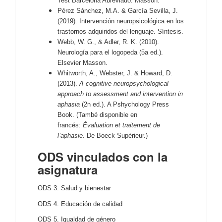
Test Barcelona Abreviado. Masson.
Pérez Sánchez, M.A. & García Sevilla, J.
(2019). Intervención neuropsicológica en los
trastornos adquiridos del lenguaje. Síntesis.
Webb, W. G., & Adler, R. K. (2010).
Neurología para el logopeda (5a ed.).
Elsevier Masson.
Whitworth, A., Webster, J. & Howard, D.
(2013).
A cognitive neuropsychological
approach to assessment and intervention in
aphasia
(2n ed.). A Pshychology Press
Book. (També disponible en
francés:
Évaluation et traitement de
l’aphasie
. De Boeck Supérieur.)
ODS vinculados con la
asignatura
ODS 3. Salud y bienestar
ODS 4. Educación de calidad
ODS 5. Igualdad de género