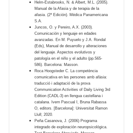
Helm-Estabrooks, N. & Albert, M.L. (2005).
Manual de la Afasia y de terapia de la
afasia. (2ª Edición). Médica Panamericana
S.A.
Juncos, O. y Pereiro, A.X. (2003).
Comunicación y lenguaje en edades
avanzadas. En M. Puyuelo y J.A. Rondal
(Eds), Manual de desarrollo y alteraciones
del lenguaje. Aspectos evolutivos y
patología en el niño y el adulto (pp.565-
586). Barcelona: Masson.
Roca Hoogsteder C. La competència
comunicativa en les persones amb afàsia:
traducció i adaptació de la prova
Communication Activities of Daily Living 3rd
Edition (CADL-3) en llengua castellana i
catalana. Ivern Pascual I, Bruna Rabassa
O, editors. [Barcelona]: Universitat Ramon
Llull; 2020.
Peña Casanova, J. (2006) Programa
integrado de exploración neuropsicológica.