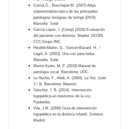
Cornut,G., Bouchayer.M. (2007) Atlas
videoestroboscópico de las principales
patologías benignas de laringe (DVD).
Marsella: Solal
García López, I. (Comp) (2018) Evaluación
del paciente con disfonía. Madrid: SEORL
CCC-Grupo IMC.
Heuillet-Martin, G., Garson-Bavard, H., i
Legré, A. (2003). Una voz para todos.
Marsella: Solal.
Murtró Ayats, M. P. (2019) Manual de
patología vocal. Barcelona: UOC.
Le Huche, F., Allali, A. (2004). La Voz. (vols
2 i 3). Barcelona: Masson
Sánchez, I. B. (2014). Intervención
logopédica en trastornos de la voz.
Paidotribo.
Vila, J.M. (2009) Guía de intervención
logopédica en la disfonía infantil. Síntesis.
Madrid.