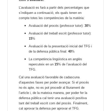
L’avaluació es farà a partir dels percentatges que
s’indiquen a continuació, els quals tenen en
compte totes les competències de la matèria:
Avaluació del procés (professor tutor):
30
%
Avaluació del treball escrit (professor tutor):
15
%
Avaluació de la presentació inicial del TFG i
de la defensa pública final:
40
%
La competència lingüística en anglès
repercuteix en un
15
% de l’avaluació del
TFG.
Cal una avaluació favorable de cadascuna
d’aquestes fases per poder avançar. Si el procés
no és apte, no es pot procedir al lliurament de
l’article i, de la mateixa manera, per poder fer la
defensa pública cal tenir una avaluació positiva
tant del treball escrit com del procés. Finalment,
cal aprovar la defensa per aprovar el TFG.