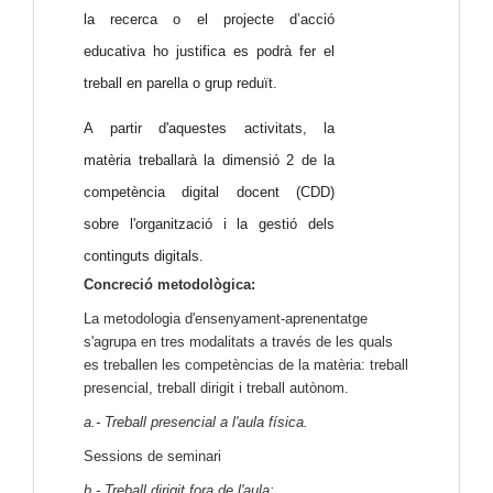
la recerca o el projecte d’acció
educativa ho justifica es podrà fer el
treball en parella o grup reduït.
A partir d'aquestes activitats, la
matèria treballarà la dimensió
2 de la
competència digital docent (CDD)
sobre l'organització i la gestió dels
continguts digitals.
Concreció metodològica:
La metodologia d'ensenyament-aprenentatge
s'agrupa en tres modalitats a través de les quals
es treballen les competèncias de la matèria: treball
presencial, treball dirigit i treball autònom.
a.- Treball presencial a l'aula física.
Sessions de seminari
b.- Treball dirigit fora de l'aula: