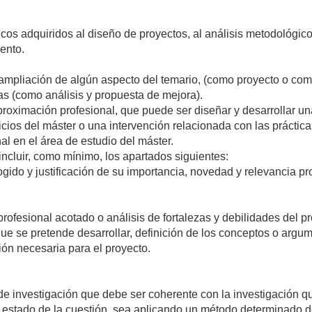
icos adquiridos al diseño de proyectos, al análisis metodológico
ento.
 ampliación de algún aspecto del temario, (como proyecto o como
as (como análisis y propuesta de mejora).
proximación profesional, que puede ser diseñar y desarrollar u
cios del máster o una intervención relacionada con las práctica
al en el área de estudio del máster.
 incluir, como mínimo, los apartados siguientes:
gido y justificación de su importancia, novedad y relevancia pro
ofesional acotado o análisis de fortalezas y debilidades del pr
que se pretende desarrollar, definición de los conceptos o argum
ción necesaria para el proyecto.
 de investigación que debe ser coherente con la investigación q
el estado de la cuestión, sea aplicando un método determinado d