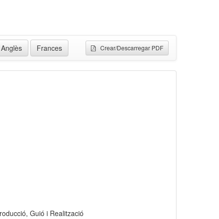
Anglès
Frances
Crear/Descarregar PDF
roducció, Guió i Realització