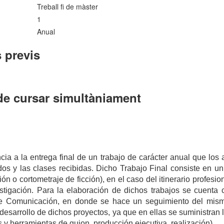
Treball fi de màster
1
Anual
 previs
de cursar simultàniament
cia a la entrega final de un trabajo de carácter anual que los
tados y las clases recibidas. Dicho Trabajo Final consiste en u
sión o cortometraje de ficción), en el caso del itinerario profesi
estigación. Para la elaboración de dichos trabajos se cuenta 
 Comunicación, en donde se hace un seguimiento del mismo.
 desarrollo de dichos proyectos, ya que en ellas se suministran
 y herramientas de guion, producción ejecutiva, realización).