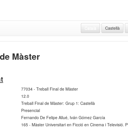
Català
Castellà
l de Màster
t
77034 - Treball Final de Màster
12.0
Treball Final de Màster:
Grup 1: Castellà
Presencial
Fernando De Felipe Allué, Iván Gómez García
165 - Màster Universitari en Ficció en Cinema i Televisió. P