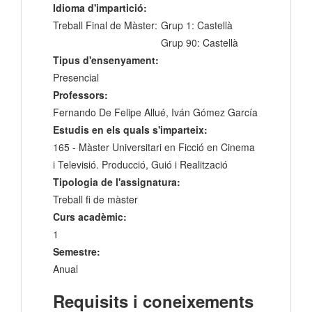
Idioma d'impartició:
Treball Final de Màster:
Grup 1: Castellà
Grup 90: Castellà
Tipus d'ensenyament:
Presencial
Professors:
Fernando De Felipe Allué, Iván Gómez García
Estudis en els quals s'imparteix:
165 - Màster Universitari en Ficció en Cinema
i Televisió. Producció, Guió i Realització
Tipologia de l'assignatura:
Treball fi de màster
Curs acadèmic:
1
Semestre:
Anual
Requisits i coneixements