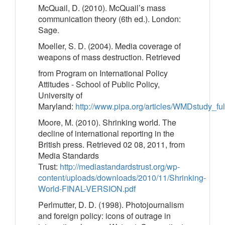
McQuail, D. (2010). McQuail’s mass
communication theory (6th ed.). London:
Sage.
Moeller, S. D. (2004). Media coverage of
weapons of mass destruction. Retrieved
from Program on International Policy
Attitudes - School of Public Policy,
University of
Maryland:
http://www.pipa.org/articles/WMDstudy_ful
Moore, M. (2010). Shrinking world. The
decline of international reporting in the
British press. Retrieved 02 08, 2011, from
Media Standards
Trust:
http://mediastandardstrust.org/wp-
content/uploads/downloads/2010/11/Shrinking-
World-FINAL-VERSION.pdf
Perlmutter, D. D. (1998). Photojournalism
and foreign policy: icons of outrage in