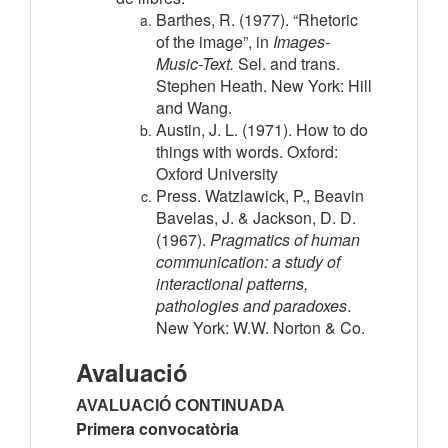
Barthes, R. (1977). “Rhetoric
of the image”, in
Images-
Music-Text.
Sel. and trans.
Stephen Heath. New York: Hill
and Wang.
Austin, J. L. (1971). How to do
things with words. Oxford:
Oxford University
Press. Watzlawick, P., Beavin
Bavelas, J. & Jackson, D. D.
(1967).
Pragmatics of human
communication: a study of
interactional patterns,
pathologies and paradoxes
.
New York: W.W. Norton & Co.
Avaluació
AVALUACIÓ CONTINUADA
Primera convocatòria