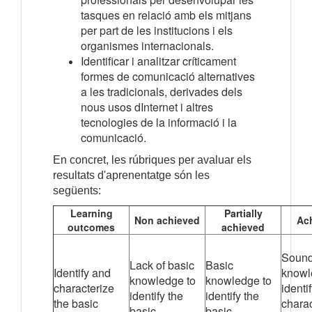
tasques en relació amb els mitjans
per part de les institucions i els
organismes internacionals.
Identificar i analitzar críticament
formes de comunicació alternatives
a les tradicionals, derivades dels
nous usos dInternet i altres
tecnologies de la informació i la
comunicació.
En concret, les rúbriques per avaluar els
resultats d'aprenentatge són les
següents:
Learning
Partially
Non achieved
Ac
outcomes
achieved
Soun
Lack of basic
Basic
Identify and
knowl
knowledge to
knowledge to
characterize
identi
identify the
identify the
the basic
charac
basic
basic