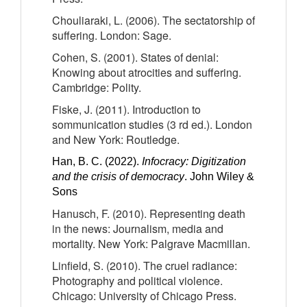
Chouliaraki, L. (2006). The sectatorship of
suffering. London: Sage.
Cohen, S. (2001). States of denial:
Knowing about atrocities and suffering.
Cambridge: Polity.
Fiske, J. (2011). Introduction to
sommunication studies (3 rd ed.). London
and New York: Routledge.
Han, B. C. (2022).
Infocracy: Digitization
and the crisis of democracy
. John Wiley &
Sons
Hanusch, F. (2010). Representing death
in the news: Journalism, media and
mortality. New York: Palgrave Macmillan.
Linfield, S. (2010). The cruel radiance:
Photography and political violence.
Chicago: University of Chicago Press.