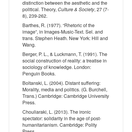
distinction between the aesthetic and the
political. Theory,
Culture & Society
, 27 (7-
8), 239-262.
Barthes, R. (1977). “Rhetoric of the
image”, in Images-Music-Text. Sel. and
trans. Stephen Heath. New York: Hill and
Wang.
Berger, P. L., & Luckmann, T. (1991). The
social construction of reality: a treatise in
sociology of knowledge. London:
Penguin Books.
Boltanski, L. (2004). Distant suffering:
Morality, media and politics. (G. Burchell,
Trans.) Cambridge: Cambridge University
Press.
Chouliaraki, L. (2013). The ironic
spectator: solidarity in the age of post-
humanitarianism. Cambridge: Polity
Press.