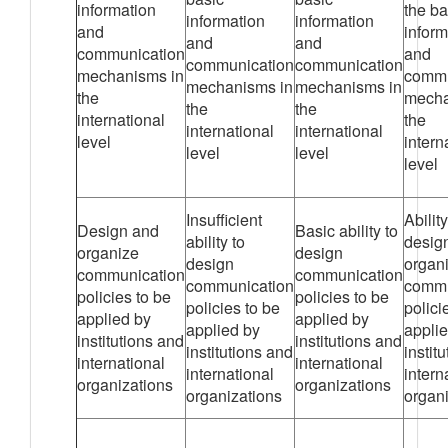
information
the ba
information
information
and
inform
and
and
communication
and
communication
communication
mechanisms in
commu
mechanisms in
mechanisms in
the
mecha
the
the
international
the
international
international
level
intern
level
level
level
Insufficient
Ability
Design and
Basic ability to
ability to
desig
organize
design
design
organ
communication
communication
communication
commu
policies to be
policies to be
policies to be
polici
applied by
applied by
applied by
appli
institutions and
institutions and
institutions and
instit
international
international
international
intern
organizations
organizations
organizations
organ