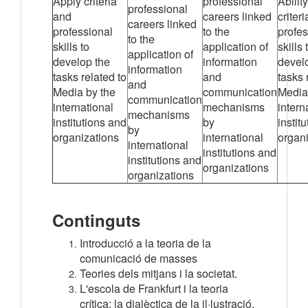
Apply criteria
professional
Abilit
professional
and
careers linked
criter
careers linked
professional
to the
profes
to the
skills to
application of
skills 
application of
develop the
information
devel
information
tasks related to
and
tasks 
and
Media by the
communication
Media
communication
international
mechanisms
intern
mechanisms
institutions and
by
instit
by
organizations
international
organ
international
institutions and
institutions and
organizations
organizations
Continguts
Introducció a la teoria de la
comunicació de masses
Teories dels mitjans i la societat.
L'escola de Frankfurt i la teoria
crítica: la dialèctica de la il·lustració.