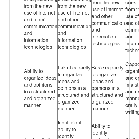
from the new
ones,
from the new
from the new
use of Internet
from 
use of Internet
use of Internet
and other
use of
and other
and other
communication
and o
communication
communication
and
commu
and
and
information
and
information
information
technologies
inform
technologies
technologies
techn
Capaci
Lak of capacity
Basic capacity
Ability to
organ
to organize
to organize
organize ideas
and o
ideas and
ideas and
and opinions
in a s
opinions in a
opinions in a
in a structured
and o
structured and
structured and
and organized
manne
organized
organized
manner
orally
manner
manner
writin
Insufficient
Ability to
ability to
identify
identify