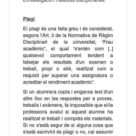
Plagi
El plagi és una falta greu i és considerat,
segons l'Art. 3 de la Normativa de Règim
Disciplinari de la universitat, “Frau
acadèmic”, el qual “s'entén com [..]
qualsevol comportament tendent a
falsejar els resultats d'un examen o
treball, propi o aliè, realitzat com a
requisit per superar una assignatura o
acreditar el rendiment acadèmic”.
Si un alumne/a copia i enganxa text d'un
altre lloc en les respostes per a proves,
treballs i exàmens, fa impossible que el/la
professor/a avaluï si aquest alumne ha
realitzat el treball i comprès els materials.
Si no s'està segur de si alguna cosa que
s'està escrivint és plagi o no, cal assumir