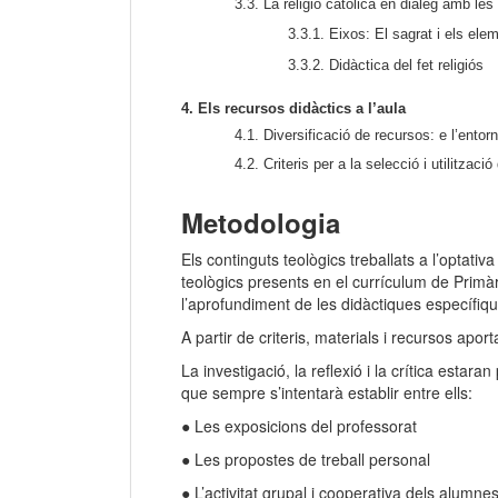
3.3. La religió catòlica en diàleg amb les 
3.3.1. Eixos: El sagrat i els ele
3.3.2. Didàctica del fet religiós
4. Els recursos didàctics a l’aula
4.1. Diversificació de recursos: e l’entor
4.2. Criteris per a la selecció i utilitzaci
Metodologia
Els continguts teològics treballats a l’optativ
teològics presents en el currículum de Primàri
l’aprofundiment de les didàctiques específique
A partir de criteris, materials i recursos apor
La investigació, la reflexió i la crítica estara
que sempre s’intentarà establir entre ells:
● Les exposicions del professorat
● Les propostes de treball personal
● L’activitat grupal i cooperativa dels alumnes