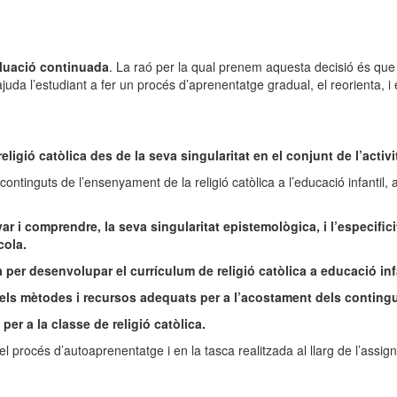
luació continuada
. La raó per la qual prenem aquesta decisió és que a
ajuda l’estudiant a fer un procés d’aprenentatge gradual, el reorienta, i 
religió catòlica des de la seva singularitat en el conjunt de l’activ
s i continguts de l’ensenyament de la religió catòlica a l’educació infantil,
r i comprendre, la seva singularitat epistemològica, i l’especific
cola.
per desenvolupar el currículum de religió catòlica a educació infa
ar els mètodes i recursos adequats per a l’acostament dels contingu
per a la classe de religió catòlica.
l procés d’autoaprenentatge i en la tasca realitzada al llarg de l’assig