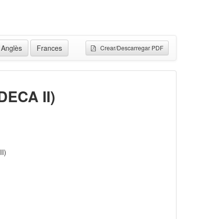
Anglès
Frances
Crear/Descarregar PDF
(DECA II)
II)