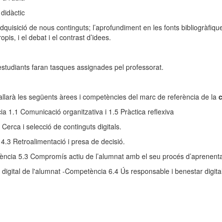
 didàctic
adquisició de nous continguts; l’aprofundiment en les fonts bibliogràfiques
pis, i el debat i el contrast d’idees.
 estudiants faran tasques assignades pel professorat.
reballarà les següents àrees i competències del marc de referència de la
c
 1.1 Comunicació organitzativa i 1.5 Pràctica reflexiva
Cerca i selecció de continguts digitals.
4.3 Retroalimentació i presa de decisió.
cia 5.3 Compromís actiu de l’alumnat amb el seu procés d’aprenenta
igital de l'alumnat -Competència 6.4 Ús responsable i benestar digital