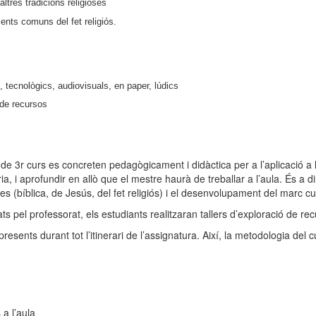
altres tradicions religioses
ments comuns del fet religiós.
n, tecnològics, audiovisuals, en paper, lúdics
ó de recursos
a de 3r curs es concreten pedagògicament i didàctica per a l’aplicació a l
a, i aprofundir en allò que el mestre haurà de treballar a l’aula. És a 
s (bíblica, de Jesús, del fet religiós) i el desenvolupament del marc cur
tats pel professorat, els estudiants realitzaran tallers d’exploració de r
n presents durant tot l’itinerari de l’assignatura. Així, la metodologia de
 a l’aula