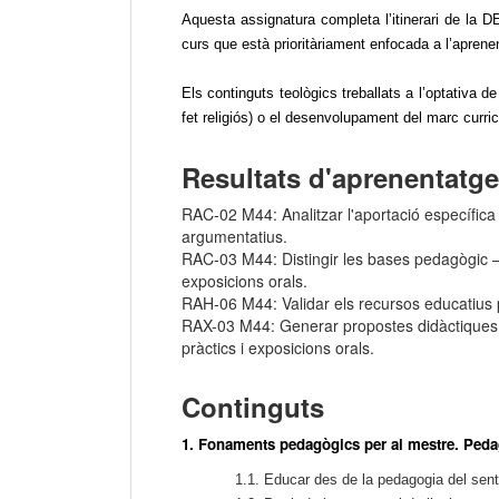
Aquesta assignatura completa l’itinerari de la D
curs que està prioritàriament enfocada a l’aprene
Els continguts teològics treballats a l’optativa d
fet religiós) o el desenvolupament del marc curric
Resultats d'aprenentatge
RAC-02 M44: Analitzar l'aportació específica i
argumentatius.
RAC-03 M44: Distingir les bases pedagògic – 
exposicions orals.
RAH-06 M44: Validar els recursos educatius pr
RAX-03 M44: Generar propostes didàctiques pe
pràctics i exposicions orals.
Continguts
1. Fonaments pedagògics per al mestre. Pedag
1.1. Educar des de la pedagogia del senti