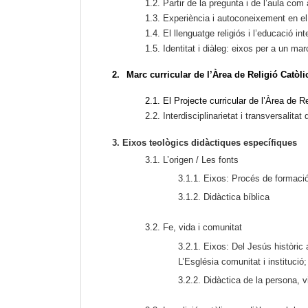
1.2. Partir de la pregunta i de l’aula co
1.3. Experiència i autoconeixement en el 
1.4. El llenguatge religiós i l’educació int
1.5. Identitat i diàleg: eixos per a un marc
2.
Marc curricular de l’Àrea de Religió Catòlic
2.1.
El Projecte curricular de l’Àrea de Re
2.2. Interdisciplinarietat i transversalita
3. Eixos teològics didàctiques específiques
3.1. L’origen / Les fonts
3.1.1. Eixos: Procés
de formació
3.1.2. Didàctica bíblica
3.2. Fe, vida i comunitat
3.2.1. Eixos: Del Jesús històric
L’Església comunitat i institució;
3.2.2. Didàctica de la persona, 