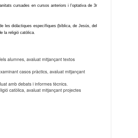
nitats cursades en cursos anteriors i l’optativa de 3r
 de les didàctiques específiques (bíblica, de Jesús, del
 la religió catòlica.
 dels alumnes, avaluat mitjançant textos
examinant casos pràctics, avaluat mitjançant
aluat amb debats i informes tècnics.
gió catòlica, avaluat mitjançant projectes