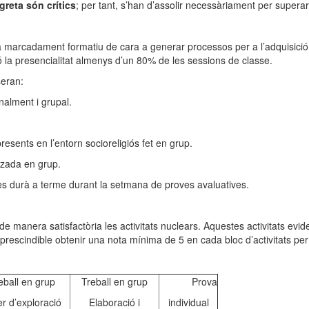
greta són crítics
; per tant, s’han d’assolir necessàriament per superar
erà marcadament formatiu de cara a generar processos per a l’adquisició
ó la presencialitat almenys d’un 80% de les sessions de classe.
seran:
sonalment i grupal.
resents en l’entorn socioreligiós fet en grup.
tzada en grup.
ue es durà a terme durant la setmana de proves avaluatives.
de manera satisfactòria les activitats nuclears. Aquestes activitats evid
prescindible obtenir una nota mínima de 5 en cada bloc d’activitats per 
eball en grup
Treball en grup
Prova
er d’exploració
Elaboració i
individual