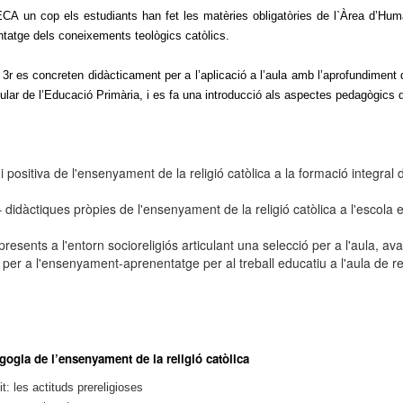
ECA un cop els estudiants han fet les matèries obligatòries de l`Àrea d’Huma
ntatge dels coneixements teològics catòlics.
e 3r es concreten didàcticament per a l’aplicació a l’aula amb l’aprofundiment
ular de l’Educació Primària, i es fa una introducció als aspectes pedagògics de
 positiva de l'ensenyament de la religió catòlica a la formació integral
didàctiques pròpies de l'ensenyament de la religió catòlica a l'escola 
esents a l'entorn socioreligiós articulant una selecció per a l'aula, av
r a l'ensenyament-aprenentatge per al treball educatiu a l'aula de reli
ogia de l’ensenyament de la religió catòlica
t: les actituds prereligioses