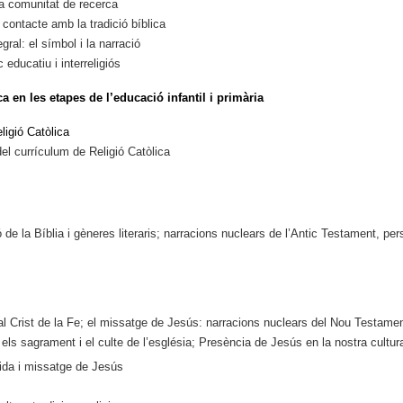
m a comunitat de recerca
contacte amb la tradició bíblica
egral: el símbol i la narració
 educatiu i interreligiós
a en les etapes de l’educació infantil i primària
ligió Catòlica
t del currículum de Religió Catòlica
 de la Bíblia i gèneres literaris; narracions nuclears de l’Antic Testament, pe
 al Crist de la Fe; el missatge de Jesús: narracions nuclears del Nou Testamen
 els sagrament i el culte de l’església; Presència de Jesús en la nostra cultura
vida i missatge de Jesús