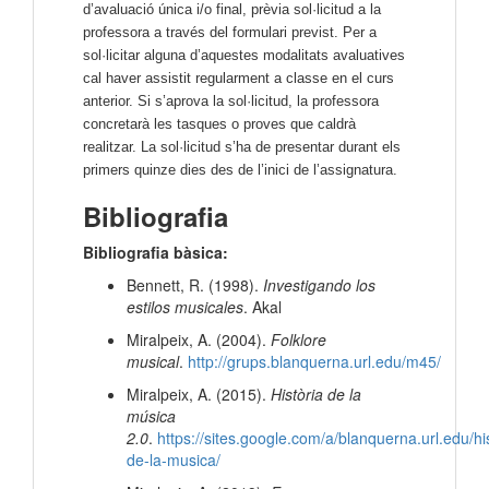
d’avaluació única i/o final, prèvia sol·licitud a la
professora a través del formulari previst. Per a
sol·licitar alguna d’aquestes modalitats avaluatives
cal haver assistit regularment a classe en el curs
anterior. Si s’aprova la sol·licitud, la professora
concretarà les tasques o proves que caldrà
realitzar. La sol·licitud s’ha de presentar durant els
primers quinze dies des de l’inici de l’assignatura.
Bibliografia
Bibliografia bàsica:
Bennett, R. (1998).
Investigando los
estilos musicales
. Akal
Miralpeix, A. (2004).
Folklore
musical
.
http://grups.blanquerna.url.edu/m45/
Miralpeix, A. (2015).
Història de la
música
2.0
.
https://sites.google.com/a/blanquerna.url.edu/his
de-la-musica/