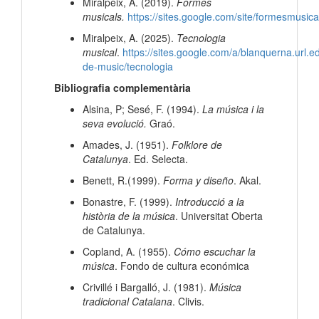
Miralpeix, A. (2019).
Formes
musicals.
https://sites.google.com/site/formesmusica
Miralpeix, A. (2025).
Tecnologia
musical
.
https://sites.google.com/a/blanquerna.url.ed
de-music/tecnologia
Bibliografia complementària
Alsina, P; Sesé, F. (1994).
La música i la
seva evolució.
Graó.
Amades, J. (1951).
Folklore de
Catalunya
. Ed. Selecta.
Benett, R.(1999).
Forma y diseño
. Akal.
Bonastre, F. (1999).
Introducció a la
història de la música
. Universitat Oberta
de Catalunya.
Copland, A. (1955).
Cómo escuchar la
música
. Fondo de cultura económica
Crivillé i Bargalló, J. (1981).
Música
tradicional Catalana
. Clivis.