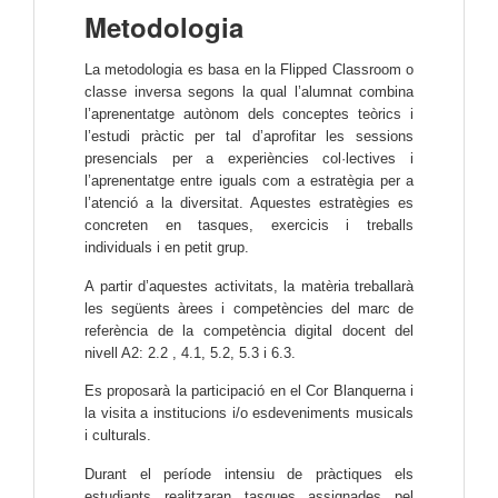
Metodologia
La metodologia es basa en la Flipped Classroom o 
classe inversa segons la qual l’alumnat combina 
l’aprenentatge autònom dels conceptes teòrics i 
l’estudi pràctic per tal d’aprofitar les sessions 
presencials per a experiències col·lectives i 
l’aprenentatge entre iguals com a estratègia per a 
l’atenció a la diversitat. 
Aquestes estratègies es 
concreten en tasques, exercicis i treballs 
individuals i en petit grup. 
A partir d’aquestes activitats, la matèria treballarà
les següents àrees i competències del marc de
referència de la competència digital docent del
nivell A2:
2.2 , 4.1, 5.2, 5.3 i 6.3.
Es proposarà la participació en el Cor Blanquerna i 
la visita a institucions i/o esdeveniments musicals 
i culturals. 
Durant el període intensiu de pràctiques els 
estudiants realitzaran tasques assignades pel 