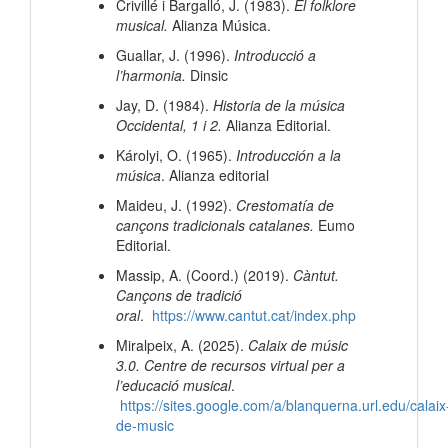
Crivillé i Bargalló, J. (1983).
El folklore
musical.
Alianza Música.
Guallar, J. (1996).
Introducció a
l’harmonia.
Dinsic
Jay, D. (1984).
Historia de la música
Occidental, 1 i 2.
Alianza Editorial.
Károlyi, O. (1965).
Introducción a la
música
. Alianza editorial
Maideu, J. (1992).
Crestomatía de
cançons tradicionals catalanes.
Eumo
Editorial.
Massip, A. (Coord.) (2019).
Càntut.
Cançons de tradició
oral
.
https://www.cantut.cat/index.php
Miralpeix, A. (2025).
Calaix de músic
3.0. Centre de recursos virtual per a
l’educació musical
.
https://sites.google.com/a/blanquerna.url.edu/calaix
de-music