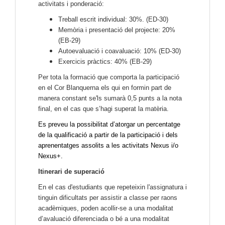
activitats i ponderació:
Treball escrit individual: 30%. (ED-30)
Memòria i presentació del projecte: 20%
(EB-29)
Autoevaluació i coavaluació: 10% (ED-30)
Exercicis pràctics: 40% (EB-29)
Per tota la formació que comporta la participació
en el Cor Blanquerna els qui en formin part de
manera constant se'ls sumarà 0,5 punts a la nota
final, en el cas que s’hagi superat la matèria.
Es preveu la possibilitat d’atorgar un percentatge
de la qualificació a partir de la participació i dels
aprenentatges assolits a les activitats Nexus i/o
Nexus+.
Itinerari de superació
En el cas d'estudiants que repeteixin l'assignatura i
tinguin dificultats per assistir a classe per raons
acadèmiques, poden acollir-se a una modalitat
d’avaluació diferenciada o bé a una modalitat