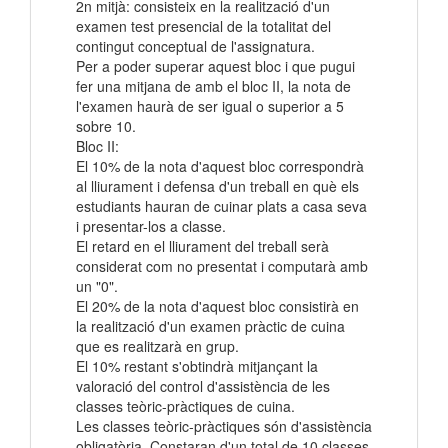
2n mitjà: consisteix en la realització d'un
examen test presencial de la totalitat del
contingut conceptual de l'assignatura.
Per a poder superar aquest bloc i que pugui
fer una mitjana de amb el bloc II, la nota de
l'examen haurà de ser igual o superior a 5
sobre 10.
Bloc II:
El 10% de la nota d'aquest bloc correspondrà
al lliurament i defensa d'un treball en què els
estudiants hauran de cuinar plats a casa seva
i presentar-los a classe.
El retard en el lliurament del treball serà
considerat com no presentat i computarà amb
un "0".
El 20% de la nota d'aquest bloc consistirà en
la realització d'un examen pràctic de cuina
que es realitzarà en grup.
El 10% restant s'obtindrà mitjançant la
valoració del control d'assistència de les
classes teòric-pràctiques de cuina.
Les classes teòric-pràctiques són d'assistència
obligatòria. Constaran d'un total de 10 classes