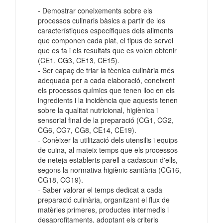
- Demostrar coneixements sobre els
processos culinaris bàsics a partir de les
característiques específiques dels aliments
que componen cada plat, el tipus de servei
que es fa i els resultats que es volen obtenir
(CE1, CG3, CE13, CE15).
- Ser capaç de triar la tècnica culinària més
adequada per a cada elaboració, coneixent
els processos químics que tenen lloc en els
ingredients i la incidència que aquests tenen
sobre la qualitat nutricional, higiènica i
sensorial final de la preparació (CG1, CG2,
CG6, CG7, CG8, CE14, CE19).
- Conèixer la utilització dels utensilis i equips
de cuina, al mateix temps que els processos
de neteja establerts parell a cadascun d'ells,
segons la normativa higiènic sanitària (CG16,
CG18, CG19).
- Saber valorar el temps dedicat a cada
preparació culinària, organitzant el flux de
matèries primeres, productes intermedis i
desaprofitaments, adoptant els criteris