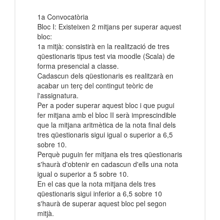
1a Convocatòria
Bloc I: Existeixen 2 mitjans per superar aquest
bloc:
1a mitjà: consistirà en la realització de tres
qüestionaris tipus test via moodle (Scala) de
forma presencial a classe.
Cadascun dels qüestionaris es realitzarà en
acabar un terç del contingut teòric de
l'assignatura.
Per a poder superar aquest bloc i que pugui
fer mitjana amb el bloc II serà imprescindible
que la mitjana aritmètica de la nota final dels
tres qüestionaris sigui igual o superior a 6,5
sobre 10.
Perquè puguin fer mitjana els tres qüestionaris
s'haurà d'obtenir en cadascun d'ells una nota
igual o superior a 5 sobre 10.
En el cas que la nota mitjana dels tres
qüestionaris sigui inferior a 6,5 sobre 10
s'haurà de superar aquest bloc pel segon
mitjà.