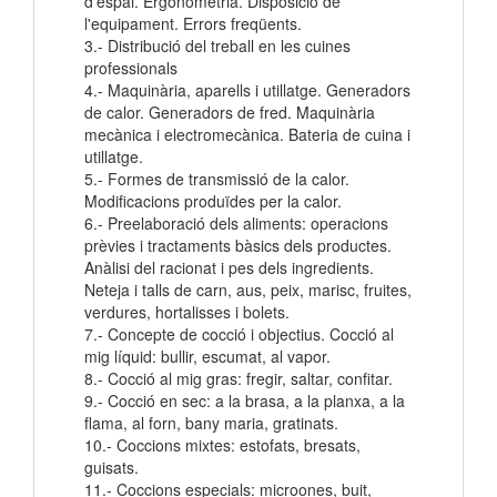
d'espai. Ergonometria. Disposició de
l'equipament. Errors freqüents.
3.- Distribució del treball en les cuines
professionals
4.- Maquinària, aparells i utillatge. Generadors
de calor. Generadors de fred. Maquinària
mecànica i electromecànica. Bateria de cuina i
utillatge.
5.- Formes de transmissió de la calor.
Modificacions produïdes per la calor.
6.- Preelaboració dels aliments: operacions
prèvies i tractaments bàsics dels productes.
Anàlisi del racionat i pes dels ingredients.
Neteja i talls de carn, aus, peix, marisc, fruites,
verdures, hortalisses i bolets.
7.- Concepte de cocció i objectius. Cocció al
mig líquid: bullir, escumat, al vapor.
8.- Cocció al mig gras: fregir, saltar, confitar.
9.- Cocció en sec: a la brasa, a la planxa, a la
flama, al forn, bany maria, gratinats.
10.- Coccions mixtes: estofats, bresats,
guisats.
11.- Coccions especials: microones, buit,