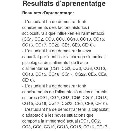
Resultats d'aprenentatge
Resultats d'aprenentatge:
- L'estudiant ha de demostrar tenir
coneixements dels factors històrics i
socioculturals que influeixen en l'alimentació
(CG1, CG2, CG3, CG6, CG10, CG13, CG15,
CG16, CG17, CG22, CE5, CE9, CE10).
- L'estudiant ha de demostrar la seva
capacitat per identificar la càrrega simbòlica i
psicològica dels aliments i de li acte
d'alimentar-se (CG1, CG2, CG3, CG6, CG10,
CG13, CG15, CG16, CG17, CG22, CE5, CE9,
CE10).
- L'estudiant ha de demostrar tenir
coneixements de l'alimentació de les diferents
cultures (CG1, CG2, CG3, CG6, CG10, CG13,
CG15, CG16, CG17, CG22, CE5, CE9, CE10).
- L'estudiant ha de demostrar tenir la capacitat
d'adaptació a les noves situacions que
comporta la immigració actual (CG1, CG2,
CG3, CG6, CG10, CG13, CG15, CG16, CG17,