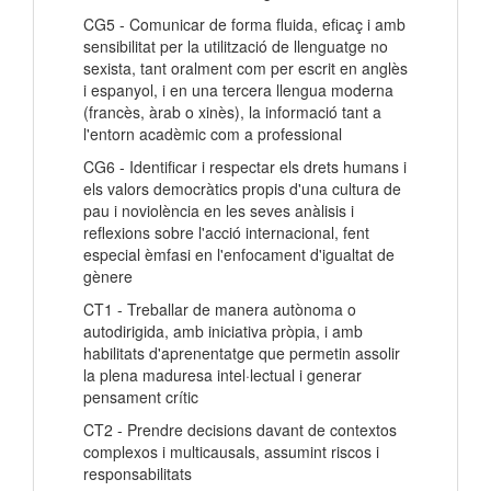
CG5 - Comunicar de forma fluida, eficaç i amb
sensibilitat per la utilització de llenguatge no
sexista, tant oralment com per escrit en anglès
i espanyol, i en una tercera llengua moderna
(francès, àrab o xinès), la informació tant a
l'entorn acadèmic com a professional
CG6 - Identificar i respectar els drets humans i
els valors democràtics propis d'una cultura de
pau i noviolència en les seves anàlisis i
reflexions sobre l'acció internacional, fent
especial èmfasi en l'enfocament d'igualtat de
gènere
CT1 - Treballar de manera autònoma o
autodirigida, amb iniciativa pròpia, i amb
habilitats d'aprenentatge que permetin assolir
la plena maduresa intel·lectual i generar
pensament crític
CT2 - Prendre decisions davant de contextos
complexos i multicausals, assumint riscos i
responsabilitats