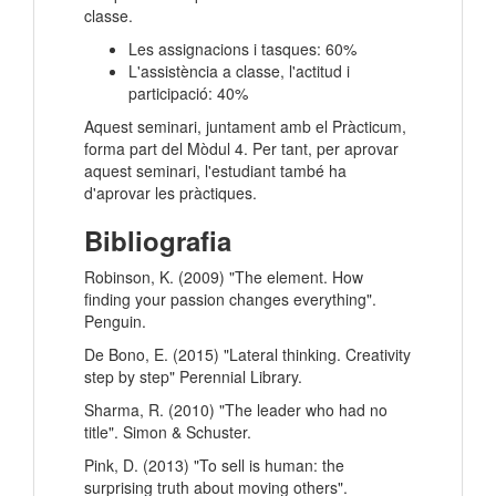
classe.
Les assignacions i tasques: 60%
L'assistència a classe, l'actitud i
participació: 40%
Aquest seminari, juntament amb el Pràcticum,
forma part del Mòdul 4. Per tant, per aprovar
aquest seminari, l'estudiant també ha
d'aprovar les pràctiques.
Bibliografia
Robinson, K. (2009) "The element. How
finding your passion changes everything".
Penguin.
De Bono, E. (2015) "Lateral thinking. Creativity
step by step" Perennial Library.
Sharma, R. (2010) "The leader who had no
title". Simon & Schuster.
Pink, D. (2013) "To sell is human: the
surprising truth about moving others".