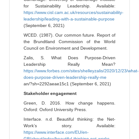
for Sustainability Leadership. Available:
https://www.cisl.cam.ac.uk/resources/sustainability-
leadership/leading-with-a-sustainable-purpose
(September 6, 2021)
WCED. (1987). Our common future. Report of
the Brundtland Commission of the World
Council on Environment and Development.
Zalis, S. What Does Purpose-Driven
Leadership Really Mean?
https://www.forbes.com/sites/shelleyzalis/2020/12/23/what-
does-purpose-driven-leadership-really-me
an/?sh=2292aeae15c1 (September 6, 2021)
Stakeholder engagement
Green, D. 2016. How change happens.
Oxford: Oxford University Press.
Interface. n.d. Beautiful thinking: the Net-
Work’s story. Available:
https://www.interface.com/EU/en-
GB/about/index/beautiful-thinking-net-works-