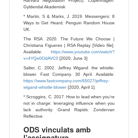
Harvard Negotiation Project). Copenhagen:
Gyldendal Akademisk
* Martin, S & Marks, J. 2019. Messengers: 8
Ways to Get Heard. Penguin Random House
UK.
The RSA. 2020. The Future We Choose |
Christiana Figueres | RSA Replay [Video file].
Available:
https://www.youtube.com/watch?
v=4YQe0OdAVC0
[2020, June 3]
Salter, C. 2002. Jeffrey Wigand: the whistle-
blower. Fast Company. 30 April. Available:
https://www.fastcompany.com/65027/jeffrey-
wigand-whistle-blower
[2020, April 1].
* Scroggins, C. 2017. How to lead when you’re
not in charge: leveraging influence when you
lack authority. Grand Rapids: Zondervan
Reflective.
ODS vinculats amb
l'assignatura