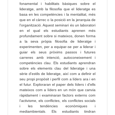
fonamental i habilitats bàsiques sobre el
lideratge, amb la filosofia que el lideratge es
basa en les competències i la mentalitat, més
que en el càrrec o la posició en la jerarquia de
l'organització. Aquest seminari és un laboratori
en el qual els estudiants aprenen més
profundament sobre si mateixos, donen forma
a la seva pròpia filosofia de lideratge i
experimenten, per a equipar-se per a liderar i
guiar els seus pròxims passos i futures
carreres amb intenció, autoconeixement i
competències clau. Els estudiants aprendran
sobre els elements clau del lideratge i una
sèrie d'estils de lideratge, així com a definir el
seu propi propòsit i perfil com a líders ara i en
el futur. Exploraran el paper dels líders i d'ells
mateixos com a líders en un món que canvia
ràpidament i examinaran factors externs com
l'activisme, els conflictes, els conflictes socials
i les tendències econòmiques i
mediambientals. Els estudiants tindran