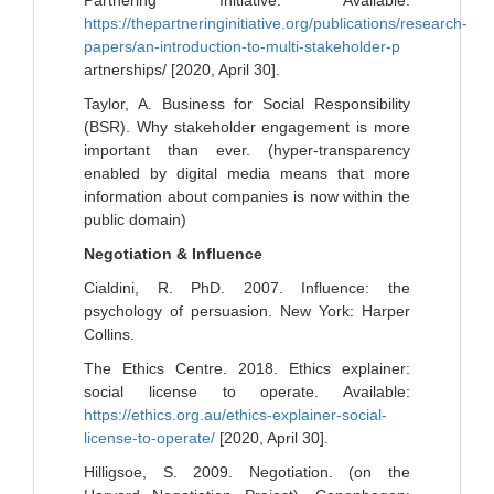
Partnering Initiative. Available:
https://thepartneringinitiative.org/publications/research-
papers/an-introduction-to-multi-stakeholder-p
artnerships/ [2020, April 30].
Taylor, A. Business for Social Responsibility
(BSR). Why stakeholder engagement is more
important than ever. (hyper-transparency
enabled by digital media means that more
information about companies is now within the
public domain)
Negotiation & Influence
Cialdini, R. PhD. 2007. Influence: the
psychology of persuasion. New York: Harper
Collins.
The Ethics Centre. 2018. Ethics explainer:
social license to operate. Available:
https://ethics.org.au/ethics-explainer-social-
license-to-operate/
[2020, April 30].
Hilligsoe, S. 2009. Negotiation. (on the