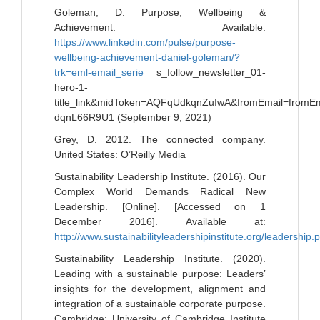
Goleman, D. Purpose, Wellbeing &
Achievement. Available:
https://www.linkedin.com/pulse/purpose-
wellbeing-achievement-daniel-goleman/?
trk=eml-email_serie
s_follow_newsletter_01-
hero-1-
title_link&midToken=AQFqUdkqnZuIwA&fromEmail=fromEm
dqnL66R9U1 (September 9, 2021)
Grey, D. 2012. The connected company.
United States: O’Reilly Media
Sustainability Leadership Institute. (2016). Our
Complex World Demands Radical New
Leadership. [Online]. [Accessed on 1
December 2016]. Available at:
http://www.sustainabilityleadershipinstitute.org/leadership.
Sustainability Leadership Institute. (2020).
Leading with a sustainable purpose: Leaders’
insights for the development, alignment and
integration of a sustainable corporate purpose.
Cambridge: University of Cambridge Institute