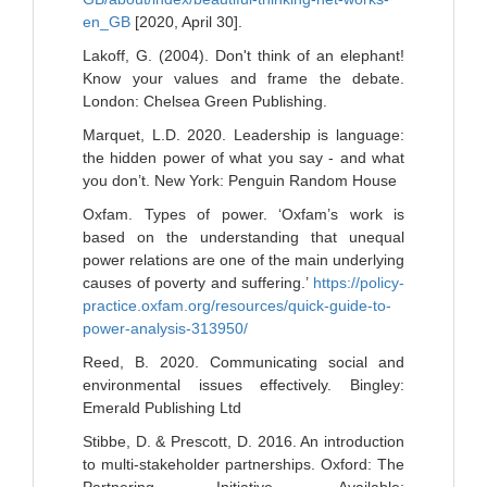
en_GB
[2020, April 30].
Lakoff, G. (2004). Don't think of an elephant!
Know your values and frame the debate.
London: Chelsea Green Publishing.
Marquet, L.D. 2020. Leadership is language:
the hidden power of what you say - and what
you don’t. New York: Penguin Random House
Oxfam. Types of power. ‘Oxfam’s work is
based on the understanding that unequal
power relations are one of the main underlying
causes of poverty and suffering.’
https://policy-
practice.oxfam.org/resources/quick-guide-to-
power-analysis-313950/
Reed, B. 2020. Communicating social and
environmental issues effectively. Bingley:
Emerald Publishing Ltd
Stibbe, D. & Prescott, D. 2016. An introduction
to multi-stakeholder partnerships. Oxford: The