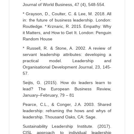
Journal of World Business, 47 (4), 548-554.
* Grayson, D., Coulter, C. & Lee, M. 2018. All
in: the future of business leadership. London:
Routledge. * Krznaric, R. 2015. Empathy: Why
it Matters, and How to Get It. London: Penguin
Random House
* Russell, R. & Stone, A. 2002. A review of
servant leadership attributes: developing a
practical model. Leadership and
Organisational Development Journal, 23, 145-
57.
Seijts, G. (2015). How do leaders learn to
lead? The European Business Review,
January–February, 79 – 81
Pearce, C.L., & Conger, J.A. 2003. Shared
leadership: reframing the hows and whys of
leadership. Thousand Oaks, CA: Sage.
Sustainability Leadership Institute. (2017).
CISL approach to individual leadership