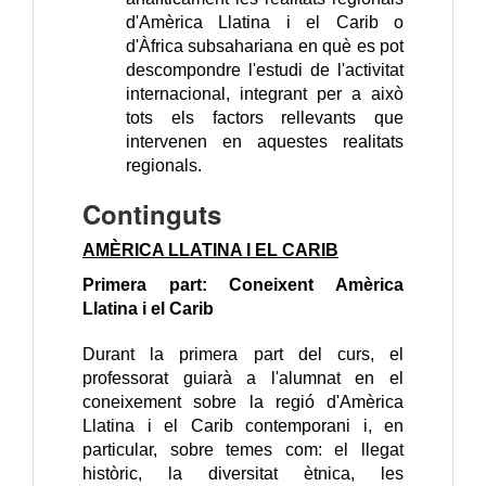
d'
Amèrica Llatina i el Carib o
d'
Àfrica subsahariana
en què es pot
descompondre l'estudi de l'activitat
internacional, integrant per a això
tots els factors rellevants que
intervenen en aquestes realitats
regionals.
Continguts
AMÈRICA LLATINA I EL CARIB
Primera part
: Coneixent Amèrica
Llatina i el Carib
Durant la primera
part del curs
, el
professorat
guiarà
a l'alumnat
en el
coneixement
sobre la regió
d'Amèrica
Llatina
i el Carib
contemporani
i, en
particular
,
sobre temes
com
:
el
llegat
històric
, la diversitat
ètnica
, les