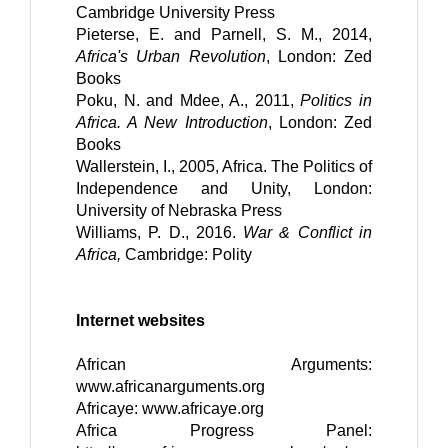
Cambridge University Press
Pieterse, E. and Parnell, S. M., 2014, 
Africa's Urban Revolution
, London: Zed 
Books
Poku, N. and Mdee, A., 2011, 
Politics in 
Africa. A New Introduction
, London: Zed 
Books
Wallerstein, I., 2005, Africa. The Politics of 
Independence and Unity, London: 
University of Nebraska Press
Williams, P. D., 2016. 
War & Conflict in 
Africa, 
Cambridge: Polity
Internet websites
African Arguments: 
www.africanarguments.org
Africaye: 
www.africaye.org
Africa Progress Panel: 