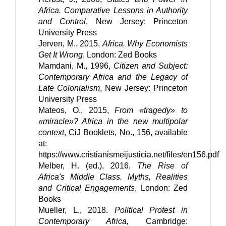
Africa. Comparative Lessons in Authority 
and Control
, New Jersey: Princeton 
University Press
Jerven, M., 2015, 
Africa. Why Economists 
Get It Wrong
, London: Zed Books
Mamdani, M., 1996, 
Citizen and Subject: 
Contemporary Africa and the Legacy of 
Late Colonialism
, New Jersey: Princeton 
University Press
Mateos, O., 2015, 
From «tragedy» to 
«miracle»? Africa in the new multipolar 
context
, CiJ Booklets, No., 156, available 
at: 
https://www.cristianismeijusticia.net/files/en156.pdf
Melber, H. (ed.), 2016, 
The Rise of 
Africa's Middle Class. Myths, Realities 
and Critical Engagements
, London: Zed 
Books
Mueller, L., 2018. 
Political Protest in 
Contemporary Africa, 
Cambridge: 