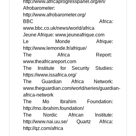
http://www.africaprogresspanel.org/en/
Afrobarometer: 
http://www.afrobarometer.org/
BBC Africa: 
www.bbc.co.uk/news/world/africa
Jeune Afrique: 
www.jeuneafrique.com
Le Monde Afrique: 
http://www.lemonde.fr/afrique/
The Africa Report:  
www.theafricareport.com
The Institute for Security Studies: 
https://www.issafrica.org/
The Guardian Africa Network: 
www.theguardian.com/world/series/guardian-
africa-network
The Mo Ibrahim Foundation: 
http://mo.ibrahim.foundation/
The Nordic African Institute: 
http://www.nai.uu.se/
Quartz Africa: 
http://qz.com/africa