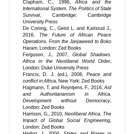
Clapham, C., 1996, 
Africa and the 
International System. The Politics of State 
Survival
, Cambridge: Cambridge 
University Press
De Coning, C., Gelot L. and Karlsrud J., 
2016, 
The Future of African Peace 
Operations. From the Janjaweed to Boko 
Haram
, London: Zed Books
Ferguson, J., 2007, 
Global Shadows. 
Africa in the Neoliberal World Order
, 
London: Duke University Press
Francis, D. J. (ed.), 2008, 
Peace and 
conflict in Africa
, New York: Zed Books
Hagmann, T. and Reyntjens, F., 2016, 
Aid 
and Authoritarianism in Africa. 
Development without Democracy
, 
London: Zed Books
Harrison, G., 2010, 
Neoliberal Africa. The 
Impact of Global Social Engineering
, 
London: Zed Books
Herbst, J., 2000, 
States and Power in 