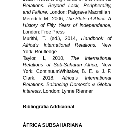
Relations. Beyond Lack, Peripherality, 
and Failure
, London: Palgrave Macmillan
Meredith, M., 2006, 
The State of Africa. A 
History of Fifty Years of Independence
, 
London: Free Press
Murithi, T. (ed.), 2014, 
Handbook of 
Africa’s International Relations, 
New 
York: Routledge
Taylor, I., 2010, 
The International 
Relations of Sub-Saharan Africa
, New 
York: Continuum
Whitaker, B. E. & J. F. 
Clark, 2018. 
Africa’s International 
Relations. Balancing Domestic & Global 
Interests
, London: Lynne Rienner
Bibliografia Addicional
ÀFRICA SUBSAHARIANA