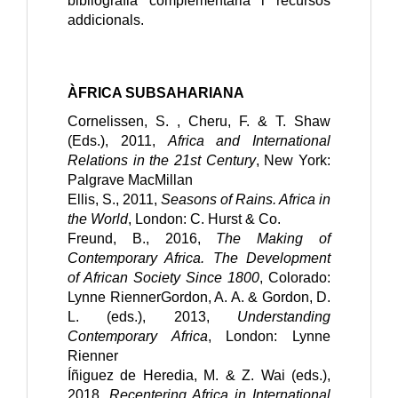
bibliografia complementària i recursos
addicionals.
ÀFRICA SUBSAHARIANA
Cornelissen, S. , Cheru, F. & T. Shaw 
(Eds.), 2011, 
Africa and International 
Relations in the 21st Century
, New York: 
Palgrave MacMillan
Ellis, S., 2011, 
Seasons of Rains. Africa in 
the World
, London: C. Hurst & Co.
Freund, B., 2016, 
The Making of 
Contemporary Africa. The Development 
of African Society Since 1800
, Colorado: 
Lynne Rienner
Gordon, A. A. & Gordon, D. 
L. (eds.), 2013, 
Understanding 
Contemporary Africa
, London: Lynne 
Rienner
Íñiguez de Heredia, M. & Z. Wai (eds.), 
2018, 
Recentering Africa in International 