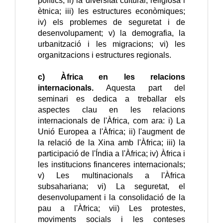
polítics; ii) la diversitat cultural, religiosa i 
ètnica; iii) les estructures econòmiques; 
iv) els problemes de seguretat i de 
desenvolupament; v) la demografia, la 
urbanització i les migracions; vi) les 
organitzacions i estructures regionals.
c) Àfrica en les relacions 
internacionals. 
Aquesta part del 
seminari es dedica a treballar els 
aspectes clau en les relacions 
internacionals de l'Àfrica, com ara: i) La 
Unió Europea a l'Àfrica; ii) l'augment de 
la relació de la Xina amb l'Àfrica; iii) la 
participació de l'Índia a l'Àfrica; iv) Àfrica i 
les institucions financeres internacionals; 
v) Les multinacionals a l'Àfrica 
subsahariana; vi) La seguretat, el 
desenvolupament i la consolidació de la 
pau a l'Àfrica; vii) Les protestes, 
moviments socials i les conteses 