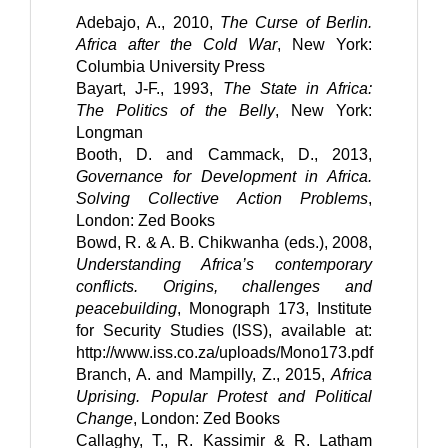
Adebajo, A., 2010, 
The Curse of Berlin. 
Africa after the Cold War
, New York: 
Columbia University Press
Bayart, J-F., 1993, 
The State in Africa: 
The Politics of the Belly
, New York: 
Longman
Booth, D. and Cammack, D., 2013, 
Governance for Development in Africa. 
Solving Collective Action Problems
, 
London: Zed Books
Bowd, R. & A. B. Chikwanha (eds.), 2008, 
Understanding Africa’s contemporary 
conflicts. Origins, challenges and 
peacebuilding
, Monograph 173, Institute 
for Security Studies (ISS), available at: 
http://www.iss.co.za/uploads/Mono173.pdf
Branch, A. and Mampilly, Z., 2015, 
Africa 
Uprising. Popular Protest and Political 
Change
, London: Zed Books
Callaghy, T., R. Kassimir & R. Latham 