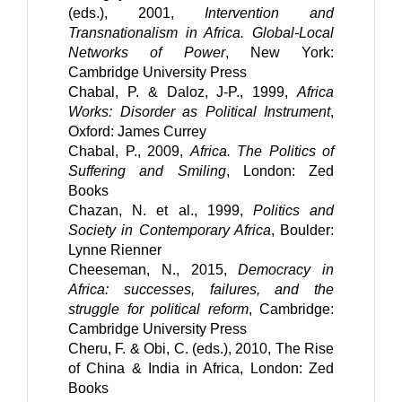
(eds.), 2001, 
Intervention and 
Transnationalism in Africa. Global-Local 
Networks of Power
, New York: 
Cambridge University Press  
Chabal, P. & Daloz, J-P., 1999, 
Africa 
Works: Disorder as Political Instrument
, 
Oxford: James Currey
Chabal, P., 2009, 
Africa. The Politics of 
Suffering and Smiling
, London: Zed 
Books
Chazan, N. et al., 1999, 
Politics and 
Society in Contemporary Africa
, Boulder: 
Lynne Rienner
Cheeseman, N., 2015, 
Democracy in 
Africa: successes, failures, and the 
struggle for political reform
, Cambridge: 
Cambridge University Press
Cheru, F. & Obi, C. (eds.), 2010, The Rise 
of China & India in Africa, London: Zed 
Books