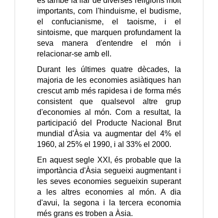
és també la llar de diverses religions molt
importants, com l'hinduisme, el budisme,
el confucianisme, el taoisme, i el
sintoisme, que marquen profundament la
seva manera d'entendre el món i
relacionar-se amb ell.
Durant les últimes quatre dècades, la
majoria de les economies asiàtiques han
crescut amb més rapidesa i de forma més
consistent que qualsevol altre grup
d'economies al món. Com a resultat, la
participació del Producte Nacional Brut
mundial d'Àsia va augmentar del 4% el
1960, al 25% el 1990, i al 33% el 2000.
En aquest segle XXI, és probable que la
importància d'Àsia segueixi augmentant i
les seves economies segueixin superant
a les altres economies al món. A dia
d'avui, la segona i la tercera economia
més grans es troben a Àsia.