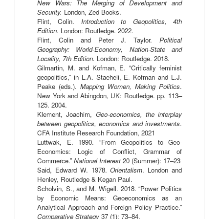
New Wars: The Merging of Development and 
Security.
 London, Zed Books.
Flint, Colin. 
Introduction to Geopolitics, 4th 
Edition
. London: Routledge. 2022. 
Flint, Colin and Peter J. Taylor. 
Political 
Geography: World-Economy, Nation-State and 
Locality, 7th Edition.
 London: Routledge. 2018.
Gilmartin, M. and Kofman, E. “Critically feminist 
geopolitics,” in L.A. Staeheli, E. Kofman and L.J. 
Peake (eds.). 
Mapping Women, Making Politics
. 
New York and Abingdon, UK: Routledge. pp. 113–
125. 2004.
Klement, Joachim, 
Geo-economics, the interplay 
between geopolitics, economics and investments
. 
CFA Institute Research Foundation, 2021
Luttwak, E. 1990. “From Geopolitics to Geo-
Economics: Logic of Conflict, Grammar of 
Commerce.” 
National Interest
 20 (Summer): 17–23
Said, Edward W. 1978. 
Orientalism
. London and 
Henley, Routledge & Kegan Paul.
Scholvin, S., and M. Wigell. 2018. “Power Politics 
by Economic Means: Geoeconomics as an 
Analytical Approach and Foreign Policy Practice.” 
Comparative Strategy
 37 (1): 73–84.