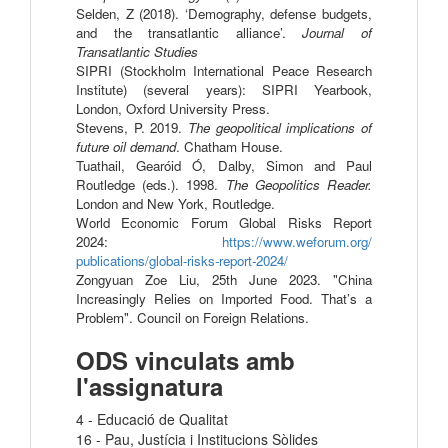
Selden, Z (2018). ‘Demography, defense budgets, 
and the transatlantic alliance’. 
Journal of 
Transatlantic Studies
SIPRI (Stockholm International Peace Research 
Institute) (several years): SIPRI Yearbook, 
London, Oxford University Press.
Stevens, P. 2019. 
The geopolitical implications of 
future oil demand
. Chatham House.
Tuathail, Gearóid Ó, Dalby, Simon and Paul 
Routledge (eds.). 1998. 
The Geopolitics Reader. 
London and New York, Routledge.
World Economic Forum Global Risks Report
2024:
https://www.weforum.org/
publications/global-risks-
report-2024/
Zongyuan Zoe Liu, 25th June 2023. "China 
Increasingly Relies on Imported Food. That’s a 
Problem". Council on Foreign Relations.
ODS vinculats amb
l'assignatura
4 - Educació de Qualitat
16 - Pau, Justícia i Institucions Sòlides