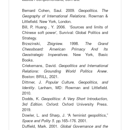
Bernard Cohen, Saul. 2009. 
Geopolitics. The 
Geography of International Relations
. Rowman & 
Littlefield. New York, London.
Bill, P, Huang , Y. 2006.  ‘Sources and limits of 
Chinese soft power’, Survival: Global Politics and 
Strategy.
Brzezinski, Zbigniew. 1998. 
The Grand 
Chessboard: American Primacy And Its 
Geostrategic Imperatives.
 New York, Basic 
Books.
Criekemans, David. 
Geopolitics and International 
Relations: Grounding World Politics Anew
. 
Boston: BRILL, 2021.
Dittmer, J. 
Popular Culture, Geopolitics, and 
Identity
. Lanham, MD: Rowman and Littlefield. 
2010.
Dodds, K. 
Geopolitics: A Very Short Introduction, 
3rd Edition
. Oxford: Oxford University Press. 
2019.
Dowler, L. and Sharp, J. “A feminist geopolitics,” 
Space and Polity 5
. pp.165–176. 2001.
Duffield, Mark. 2001. 
Global Governance and the 