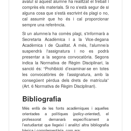
avaluï si aquest alumne ha realitzat el treball i
comprès els materials. Si no s'està segur de si
alguna cosa que s'està escrivint és plagi o no,
cal assumir que ho és i cal proporcionar
sempre una referència.
Si un alumne/a ha comès plagi, s'informarà a
Secretaria Acadèmica i a la Vice-degana
Acadèmica i de Qualitat. A més, l'alumne/a
suspendrà l'assignatura i no es podrà
presentar a la segona convocatòria. Segons
indica la Normativa de Règim Disciplinari, la
sanció és: “Prohibició d’examinar-se en totes
les convocatòries de l’assignatura, amb la
consegüent pèrdua dels drets de matrícula”
(Art. 6 Normativa de Règim Disciplinari).
Bibliografia
Més enllà de les fonts acadèmiques i aquelles
orientades a polítiques (
policy-oriented
), el
professorat demanarà específicament a
l'estudiantat que llegeixi i analitzi altra bibliografia
bàsica i complementària, com ara: