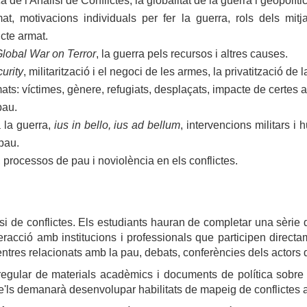
a de l'Anàlisi de Conflictes, la globalitat de la guerra i geopolíti
mat, motivacions individuals per fer la guerra, rols dels mitj
cte armat.
lobal War on Terror
, la guerra pels recursos i altres causes.
urity
, militarització i el negoci de les armes, la privatització de l
ts: víctimes, gènere, refugiats, desplaçats, impacte de certes 
pau.
a la guerra, 
ius in bello, ius ad bellum
, intervencions militars i 
pau.
, processos de pau i noviolència en els conflictes.
isi de conflictes. Els estudiants hauran de completar una sèrie 
teracció amb institucions i professionals que participen directame
entres relacionats amb la pau, debats, conferències dels actors d
egular de materials acadèmics i documents de política sobre e
ls demanarà desenvolupar habilitats de mapeig de conflictes a t