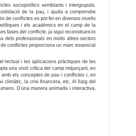
lictes sociopolítics semblants i intergrupals.
solidació de la pau, i ajuda a comprendre
isi de conflictes es pot fer en diversos nivells
 polítiques i els acadèmics en el camp de la
s fases del conflicte, ja sigui reconstruint-lo
na dels professionals en molts altres sectors
i de conflictes proporciona un marc essencial
l·lectual i les aplicacions pràctiques de les
opta una visió crítica del camp mitjançant, en
amb els conceptes de pau i conflictes i, en
imàtic, la crisi financera, etc. Al llarg del
 humans. D'una manera animada i interactiva,