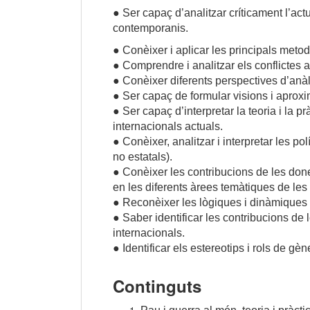
● Ser capaç d’analitzar críticament l’act
contemporanis.
● Conèixer i aplicar les principals metod
● Comprendre i analitzar els conflictes a
● Conèixer diferents perspectives d’anàli
● Ser capaç de formular visions i aproxim
● Ser capaç d’interpretar la teoria i la p
internacionals actuals.
● Conèixer, analitzar i interpretar les pol
no estatals).
● Conèixer les contribucions de les dones
en les diferents àrees temàtiques de les 
● Reconèixer les lògiques i dinàmiques d
● Saber identificar les contribucions de l
internacionals.
● Identificar els estereotips i rols de gè
Continguts