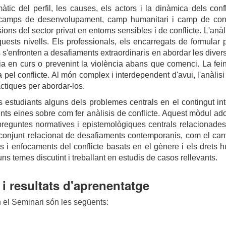
màtic del perfil, les causes, els actors i la dinàmica dels conf
s camps de desenvolupament, camp humanitari i camp de con
sions del sector privat en entorns sensibles i de conflicte. L'anàl
aquests nivells. Els professionals, els encarregats de formular
s s'enfronten a desafiaments extraordinaris en abordar les diverse
ncia en curs o prevenint la violència abans que comenci. La fei
pel conflicte. Al món complex i interdependent d'avui, l'anàlis
àctiques per abordar-los.
s estudiants alguns dels problemes centrals en el contingut inte
rents eines sobre com fer anàlisis de conflicte. Aquest mòdul ad
preguntes normatives i epistemològiques centrals relacionades 
njunt relacionat de desafiaments contemporanis, com el canvi cl
es i enfocaments del conflicte basats en el gènere i els drets
ns temes discutint i treballant en estudis de casos rellevants.
i resultats d'aprenentatge
 el Seminari són les següents: