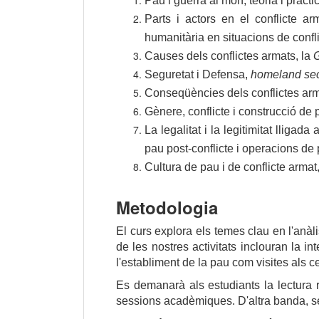
Pau i guerra al món, teoria i pràctic
Parts i actors en el conflicte ar
humanitària en situacions de confli
Causes dels conflictes armats, la 
G
Seguretat i Defensa, 
homeland sec
Conseqüències dels conflictes arma
Gènere, conflicte i construcció de 
La legalitat i la legitimitat lligada 
pau post-conflicte i operacions de 
Cultura de pau i de conflicte armat
Metodologia
El curs explora els temes clau en l'anàl
de les nostres activitats inclouran la in
l'establiment de la pau com visites als c
Es demanarà als estudiants la lectura r
sessions acadèmiques. D'altra banda, se'