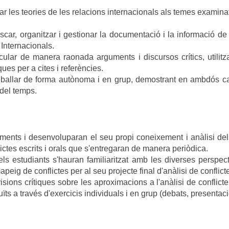
ar les teories de les relacions internacionals als temes examinat
car, organitzar i gestionar la documentació i la informació de 
Internacionals.
cular de manera raonada arguments i discursos crítics, utilitza
es per a cites i referències.
ballar de forma autònoma i en grup, demostrant en ambdós casos
 del temps.
ents i desenvoluparan el seu propi coneixement i anàlisi dels 
lictes escrits i orals que s'entregaran de manera periòdica.
s estudiants s'hauran familiaritzat amb les diverses perspecti
peig de conflictes per al seu projecte final d'anàlisi de conflict
ions crítiques sobre les aproximacions a l'anàlisi de conflict
ïts a través d'exercicis individuals i en grup (debats, presentacio