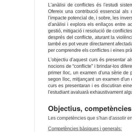
L'anàlisi de conflictes és l'estudi siste
Ofereix una contribució essencial al
l'impacte potencial de, i sobre, les inver
d'anàlisi i explora els enllaços entre 
gestió, mitigació i resolució de conflicte
després del conflicte, aturant la violè
també es pot veure directament afectada 
per comprendre els conflictes i eines pr
L'objectiu d'aquest curs és presentar al
nocions de “conflicte” i brindar-los dife
primer lloc, un examen d'una sèrie de 
segon lloc, mitjançant un examen d'un co
curs es presentaran i es discutiran ein
l'estudiant avaluarà exhaustivament algu
Objectius, competències 
Les competències que s'han d'assolir en
Competències bàsiques i generals: