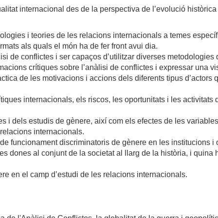
ualitat internacional des de la perspectiva de l’evolució històric
ologies i teories de les relacions internacionals a temes específ
rmats als quals el món ha de fer front avui dia.
si de conflictes i ser capaços d’utilitzar diverses metodologies d
acions crítiques sobre l’anàlisi de conflictes i expressar una vi
ràctica de les motivacions i accions dels diferents tipus d’actors 
ítiques internacionals, els riscos, les oportunitats i les activitats
 i dels estudis de gènere, així com els efectes de les variables
relacions internacionals.
e funcionament discriminatoris de gènere en les institucions i 
es dones al conjunt de la societat al llarg de la història, i quina
nere en el camp d’estudi de les relacions internacionals.