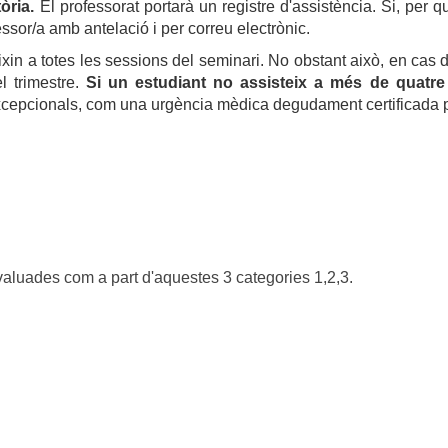
òria.
El professorat portarà un registre d'assistència. Si, per q
ssor/a amb antelació i per correu electrònic.
in a totes les sessions del seminari. No obstant això, en cas de
l trimestre.
Si un estudiant no assisteix a més de quatr
xcepcionals, com una urgència mèdica degudament certificada 
avaluades com a part d'aquestes 3 categories 1,2,3.