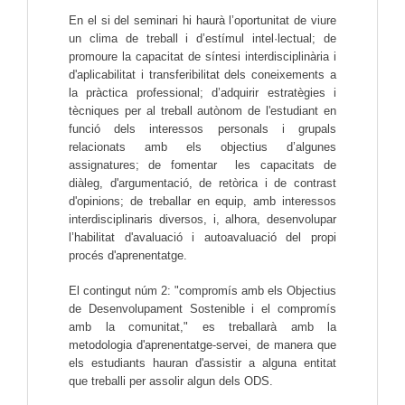
En el si del seminari hi haurà l’oportunitat de viure 
un clima de treball i d’estímul intel·lectual; de 
promoure la capacitat de síntesi interdisciplinària i 
d'aplicabilitat i transferibilitat dels coneixements a 
la pràctica professional; d’adquirir estratègies i 
tècniques per al treball autònom de l'estudiant en 
funció dels interessos personals i grupals 
relacionats amb els objectius d’algunes 
assignatures; de fomentar  les capacitats de 
diàleg, d'argumentació, de retòrica i de contrast 
d'opinions; de treballar en equip, amb interessos 
interdisciplinaris diversos, i, alhora, desenvolupar 
l’habilitat d'avaluació i autoavaluació del propi 
procés d'aprenentatge.
El contingut núm 2: "compromís amb els Objectius 
de Desenvolupament Sostenible i el compromís 
amb la comunitat," es treballarà amb la 
metodologia d'aprenentatge-servei, de manera que 
els estudiants hauran d'assistir a alguna entitat 
que treballi per assolir algun dels ODS.