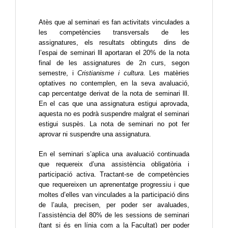
Atès que al seminari es fan activitats vinculades a 
les competències transversals de les 
assignatures, els resultats obtinguts dins de 
l’espai de seminari lll aportaran el 20% de la nota 
final de les assignatures
 de 2n curs, segon 
semestre, i 
Cristianisme i cultura
. Les matèries 
optatives no contemplen, en la seva avaluació, 
cap percentatge derivat de la nota de seminari lll. 
En el cas que una assignatura estigui aprovada, 
aquesta no es podrà suspendre malgrat el seminari 
estigui suspès. La nota de seminari no pot fer 
aprovar ni suspendre una assignatura.
En el seminari s’aplica una avaluació continuada 
que requereix d’una assistència obligatòria i 
participació activa. Tractant-se de 
competències 
que requereixen un aprenentatge progressiu i que 
moltes d’elles van vinculades a la participació dins 
de l’aula, precisen, per poder ser avaluades, 
l’assistència del 80% de les sessions de semina
ri 
(tant si és en línia com a la Facultat) per po
der 