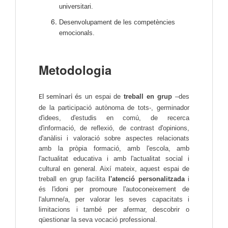
universitari.
Desenvolupament de les competències
emocionals.
Metodologia
s un espai de 
treball en grup 
–des 
El seminari é
de la participació autònoma de tots-, germinador 
d'idees, d'estudis en comú, de recerca 
d'informació, de reflexió, de contrast d'opinions, 
d'anàlisi i valoració sobre aspectes relacionats 
amb la pròpia formació, amb l'escola, amb 
l'actualitat educativa i amb l'actualitat social i 
cultural en general. Així mateix, aquest espai de 
treball en grup facilita 
l'atenció
personalitzada 
i 
és l'idoni per promoure l'autoconeixement de 
l'alumne/a, per valorar les seves capacitats i 
limitacions i també per afermar, descobrir o 
qüestionar la seva vocació professional.