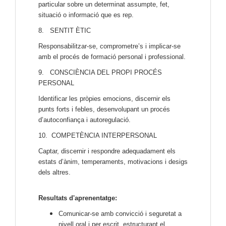
particular sobre un determinat assumpte, fet,
situació o informació que es rep.
8. SENTIT ÈTIC
Responsabilitzar-se, comprometre’s i implicar-se
amb el procés de formació personal i professional.
9. CONSCIÈNCIA DEL PROPI PROCÉS
PERSONAL
Identificar les pròpies emocions, discernir els
punts forts i febles, desenvolupant un procés
d’autoconfiança i autoregulació.
10. COMPETÈNCIA INTERPERSONAL
Captar, discernir i respondre adequadament els
estats d’ànim, temperaments, motivacions i desigs
dels altres.
Resultats d'aprenentatge:
Comunicar-se amb convicció i seguretat a
nivell oral i per escrit, estructurant el