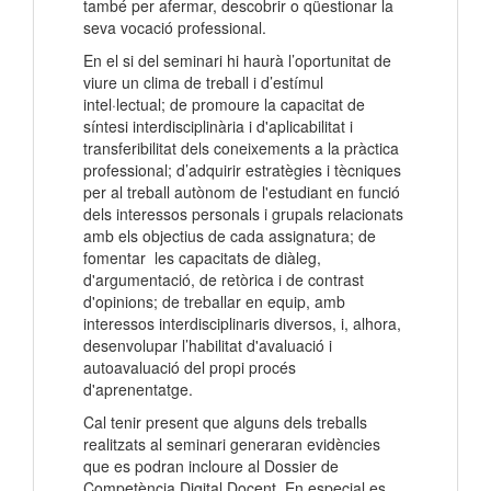
també per afermar, descobrir o qüestionar la
seva vocació professional.
En el si del seminari hi haurà l’oportunitat de
viure un clima de treball i d’estímul
intel·lectual; de promoure la capacitat de
síntesi interdisciplinària i d'aplicabilitat i
transferibilitat dels coneixements a la pràctica
professional; d’adquirir estratègies i tècniques
per al treball autònom de l'estudiant en funció
dels interessos personals i grupals relacionats
amb els objectius de cada assignatura; de
fomentar les capacitats de diàleg,
d'argumentació, de retòrica i de contrast
d'opinions; de treballar en equip, amb
interessos interdisciplinaris diversos, i, alhora,
desenvolupar l’habilitat d'avaluació i
autoavaluació del propi procés
d'aprenentatge.
Cal tenir present que alguns dels treballs
realitzats al seminari generaran evidències
que es podran incloure al Dossier de
Competència Digital Docent. En especial es