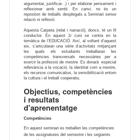
argumentar, justificar...) i per elaborar pensament i
reflexionar amb sentit. En canvi, no és un
repositori de treballs desplegats a Seminari sense
relació ni reflexió.
Aquesta Carpeta (relat i narració), doncs, té un fil
conductor. En aquest 1r curs se centra en la
temàtica de l’EDUCACIÓ. Així, al voltant d’aquest
eix, s’articularan una sèrie d’activitats mitjançant
les quals els estudiants treballaran les
competències transversals necessàries per a
exercir la professió de mestre. Es donarà especial
rellevància a la vocació, la identitat com a mestre,
els recursos comunicatius, la sensibilització entorn
la cultura i el treball cooperatiu.
Objectius, competències
i resultats
d'aprenentatge
Competències
En aquest seminari es treballen les competències
de les assignatures del semestre i les següents