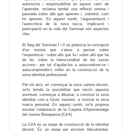
autonomia i responsabilitat en aquest camí de
l’aprendre, reclama també una reflexió serena i
pausada sobre allò que aprenen i, sobretot, com
ho aprenen. En aquest sentit, l’argumentació i
l’autocrítica de la seva tasca, implicació i
participació en la vida del Seminari són aspectes
clau.
Al llarg del Seminari I i II es potencia la concepció
d’un mestre que s’atura a pensar sobre
l’experiència −sobre allò que fa i sobre allò que ha
de fer, sobre la intencionalitat de les seves
accions− per tal d’ajudar-los a autoconèixer-se i
autocomprendre’s millor en la construcció de la
seva identitat professional.
Per tot això, en començar la seva carrera docent,
se’ls brinda la possibilitat que iniciïn aquesta
aventura: començar a dibuixar, a construir la seva
identitat com a futurs mestres, a mostrar la seva
marca personal. En aquest sentit, se’ls proposa
encetar l’elaboració de la Carpeta d’Aprenentatge
del mestre Blanquerna (Cd’A).
La Cd’A és un espai de construcció de la identitat
docent. És un espai per escriure (documentar,