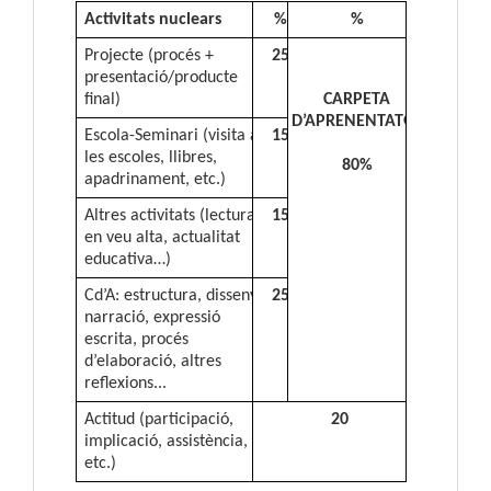
Activitats nuclears
%
%
Projecte (procés +
25
presentació/producte
final)
CARPETA
D’APRENENTATGE
Escola-Seminari (visita a
15
les escoles, llibres,
80%
apadrinament, etc.)
Altres activitats (lectura
15
en veu alta, actualitat
educativa…)
Cd’A: estructura, disseny,
25
narració, expressió
escrita, procés
d’elaboració, altres
reflexions...
Actitud (participació,
20
implicació, assistència,
etc.)