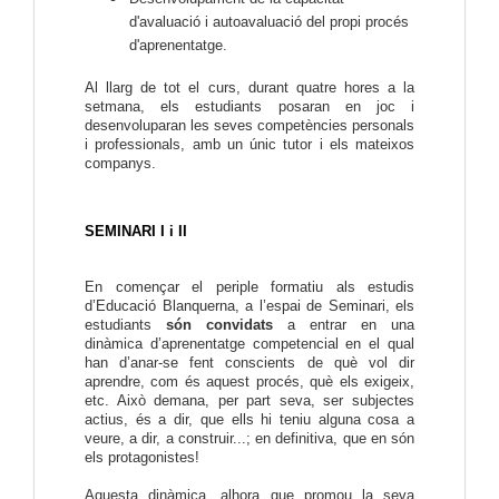
d'avaluació i autoavaluació del propi procés
d'aprenentatge.
Al llarg de tot el curs, durant quatre hores a la
setmana, els estudiants posaran en joc i
desenvoluparan les seves competències personals
i professionals, amb un únic tutor i els mateixos
companys.
SEMINARI I i II
En començar el periple formatiu als estudis
d’Educació Blanquerna, a l’espai de Seminari, els
estudiants
són convidats
a entrar en una
dinàmica d’aprenentatge competencial en el qual
han d’anar-se fent conscients de què vol dir
aprendre, com és aquest procés, què els exigeix,
etc. Això demana, per part seva, ser subjectes
actius, és a dir, que ells hi teniu alguna cosa a
veure, a dir, a construir...; en definitiva, que en són
els protagonistes!
Aquesta dinàmica, alhora que promou la seva