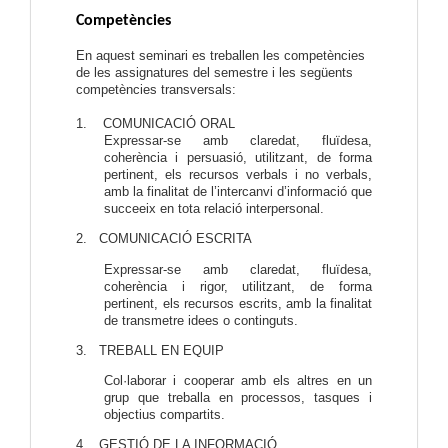
Competències
En aquest seminari es treballen les competències
de les assignatures del semestre i les següents
competències transversals:
1. COMUNICACIÓ ORAL
Expressar-se amb claredat, fluïdesa,
coherència i persuasió, utilitzant, de forma
pertinent, els recursos verbals i no verbals,
amb la finalitat de l’intercanvi d’informació que
succeeix en tota relació interpersonal.
2. COMUNICACIÓ ESCRITA
Expressar-se amb claredat, fluïdesa,
coherència i rigor, utilitzant, de forma
pertinent, els recursos escrits, amb la finalitat
de transmetre idees o continguts.
3. TREBALL EN EQUIP
Col·laborar i cooperar amb els altres en un
grup que treballa en processos, tasques i
objectius compartits.
4. GESTIÓ DE LA INFORMACIÓ