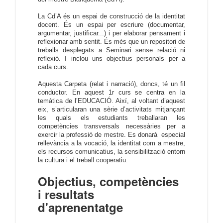
La Cd’A és un espai de construcció de la identitat
docent. És un espai per escriure (documentar,
argumentar, justificar...) i per elaborar pensament i
reflexionar amb sentit. És més que un repositori de
treballs desplegats a Seminari sense relació ni
reflexió. I inclou uns objectius personals per a
cada curs.
Aquesta Carpeta (relat i narració), doncs, té un fil
conductor. En aquest 1r curs se centra en la
temàtica de l’EDUCACIÓ. Així, al voltant d’aquest
eix, s’articularan una sèrie d’activitats mitjançant
les quals els estudiants treballaran les
competències transversals necessàries per a
exercir la professió de mestre. Es donarà especial
rellevància a la vocació, la identitat com a mestre,
els recursos comunicatius, la sensibilització entorn
la cultura i el treball cooperatiu.
Objectius, competències
i resultats
d'aprenentatge