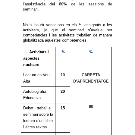
l’
assistència del 80%
de les sessions de
seminari.
No hi haurà variacions en els % assignats a les
activitats, ja que el seminari s’avalua per
competències i les activitats treballen de manera
globalitzada aquestes competències.
Activitats i
%
%
aspectes
nuclears
Lectura en Veu
10
CARPETA
Alta
D’APRENENTATGE
Autobiografia
20
Educativa
80
Debat i treball a
15
seminari sobre l
a
lectur
a d’un
llibre
i altres textos