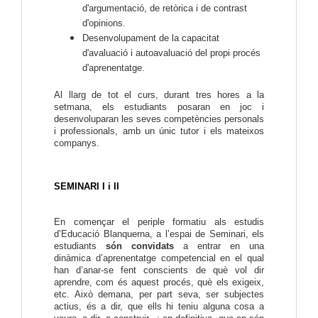
d'argumentació, de retòrica i de contrast
d'opinions.
Desenvolupament de la capacitat
d'avaluació i autoavaluació del propi procés
d'aprenentatge.
Al llarg de tot el curs, durant tres hores a la
setmana, els estudiants posaran en joc i
desenvoluparan les seves competències personals
i professionals, amb un únic tutor i els mateixos
companys.
SEMINARI I i II
En començar el periple formatiu als estudis
d’Educació Blanquerna, a l’espai de Seminari, els
estudiants
són convidats
a entrar en una
dinàmica d’aprenentatge competencial en el qual
han d’anar-se fent conscients de què vol dir
aprendre, com és aquest procés, què els exigeix,
etc. Això demana, per part seva, ser subjectes
actius, és a dir, que ells hi teniu alguna cosa a