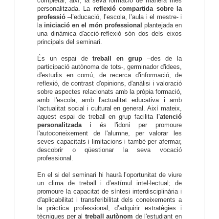
completar, així, la seva formació de manera més
personalitzada. La
reflexió compartida sobre la
professió
–l’educació, l’escola, l’aula i el mestre- i
la
iniciació en el món professional
plantejada en
una dinàmica d'acció-reflexió són dos dels eixos
principals del seminari.
És un espai de
treball en grup
–des de la
participació autònoma de tots-, germinador d'idees,
d'estudis en comú, de recerca d'informació, de
reflexió, de contrast d'opinions, d'anàlisi i valoració
sobre aspectes relacionats amb la pròpia formació,
amb l'escola, amb l'actualitat educativa i amb
l'actualitat social i cultural en general. Així mateix,
aquest espai de treball en grup facilita
l'atenció
personalitzada
i és l'idoni per promoure
l'autoconeixement de l'alumne, per valorar les
seves capacitats i limitacions i també per afermar,
descobrir o qüestionar la seva vocació
professional.
En el si del seminari hi haurà l’oportunitat de viure
un clima de treball i d’estímul intel·lectual; de
promoure la capacitat de síntesi interdisciplinària i
d'aplicabilitat i transferibilitat dels coneixements a
la pràctica professional; d’adquirir estratègies i
tècniques per al
treball autònom
de l'estudiant en