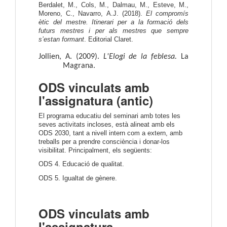
Berdalet, M., Cols, M., Dalmau, M., Esteve, M.,
Moreno, C., Navarro, A.J. (2018).
El compromís
ètic del mestre. Itinerari per a la formació dels
futurs mestres i per als mestres que sempre
s’estan formant
. Editorial Claret.
Jollien, A. (2009).
L'Elogi de la feblesa.
La
Magrana.
ODS vinculats amb
l'assignatura (antic)
El programa educatiu del seminari amb totes les
seves activitats incloses, està alineat amb els
ODS 2030, tant a nivell intern com a extern, amb
treballs per a prendre consciència i donar-los
visibilitat. Principalment, els següents:
ODS 4. Educació de qualitat.
ODS 5. Igualtat de gènere.
ODS vinculats amb
l'assignatura