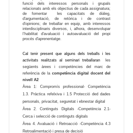
funció dels interessos personals i grupals
relacionats amb els objectius de cada assignatura;
de fomentar les capacitats de diàleg,
d'argumentació, de retòrica i de contrast
d'opinions; de treballar en equip, amb interessos
interdisciplinaris diversos, i, alhora, desenvolupar
l’habilitat d'avaluació i autoavaluació del propi
procés d'aprenentatge.
Cal
tenir present que alguns dels treballs i les
activitats realitzats al seminari treballaran
les
següents àrees i competències del marc de
referència de la
competència digital docent del 
nivell A2
Àrea 1: Compromís professional- Competència 
1.3. Pràctica refelxiva i 1.5 Protecció ded dades 
personals, privacitat, seguretat i ebnestar digital
Àrea 2. Continguts Digitals -Competència 2.1-
Cerca i selecció de continguts digitals
Àrea 4. Avaluació i Retroacció -Competència 4.3 
Retroalimentació i presa de decisió