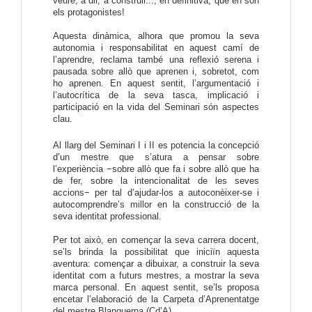
veure, a dir, a construir...; en definitiva, que en són
els protagonistes!
Aquesta dinàmica, alhora que promou la seva
autonomia i responsabilitat en aquest camí de
l’aprendre, reclama també una reflexió serena i
pausada sobre allò que aprenen i, sobretot, com
ho aprenen. En aquest sentit, l’argumentació i
l’autocrítica de la seva tasca, implicació i
participació en la vida del Seminari són aspectes
clau.
Al llarg del Seminari I i II es potencia la concepció
d’un mestre que s’atura a pensar sobre
l’experiència −sobre allò que fa i sobre allò que ha
de fer, sobre la intencionalitat de les seves
accions− per tal d’ajudar-los a autoconèixer-se i
autocomprendre’s millor en la construcció de la
seva identitat professional.
Per tot això, en començar la seva carrera docent,
se’ls brinda la possibilitat que iniciïn aquesta
aventura: començar a dibuixar, a construir la seva
identitat com a futurs mestres, a mostrar la seva
marca personal. En aquest sentit, se’ls proposa
encetar l’elaboració de la Carpeta d’Aprenentatge
del mestre Blanquerna (Cd’A).