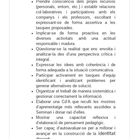
Prendre consciència dels propis recursos
(personals, entorn, etc.) i establir relacions
col·laboratives i participatives amb els
companys i els professors, escoltant i
expressant-se de forma assertiva a les
tasques proposades.
Implicar-se de forma proactiva en les
diverses activitats amb una actitud
responsable i madura.
Qüestionar-se la realitat que ens envolta i
analitzar-la des d’una perspectiva crítica i
integral.
Expressar les idees amb coherència i de
forma adequada a la situació comunicativa.
Participar activament en tasques d’equip
identificant i analitzant problemes per
generar alternatives de solució.
Organitzar el treball de manera sistemàtica i
gestionar correctament la informació.
Elaborar una Cd’A que reculli les mostres
d’aprenentatge més rellevants assolides a
Seminari i donar raó d’elles.
Mostrar una capacitat reflexiva i
d’elaboració de pensament pedagògic.
Ser capaç d’autoavaluar-se per a millorar i
avançar en la construcció de la
identitat