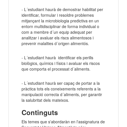
- L´estudiant haurà de demostrar habilitat per
identificar, formular i resoldre problemes
mitjançant la microbiologia predictiva en un
entorn multidisciplinar
de forma individual o
com a membre d´un equip adequat per
analitzar i avaluar els riscs alimentosos i
prevenir malalties d´origen alimentós.
- L´estudiant haurà identificar els perills
biològics, químics i físics i avaluar els riscos
que comporta el processat d´aliments.
- L´estudiant haurà ser capaç de portar a la
pràctica tots els coneixements referents a la
manipulació correcta d´aliments, per garantir
la salubritat dels mateixos.
Continguts
Els temes que s'abordaràn en l'assignatura de