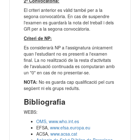
2ª Convocatòria:
El criteri anterior es vàlid també per a la
segona convocatòria. En cas de suspendre
l'examen es guardarà la nota del treball i dels
GR per a la segona convocàtoria.
Criteri de NP:
Es considerarà NP a l'assignatura únicament
quan l'estudiant no es presenti a l'examen
final. La no realització de la resta d'activitats
de l'avaluació continuada es computaran amb
un "0" en cas de no presentar-se.
NOTA:
No es guarda cap qualificació pel curs
següent ni els grups reduïts.
Bibliografia
WEBS:
OMS, www.who.int.es
EFSA,
www.efsa.europa.eu
ACSA,
www.acsa.cat