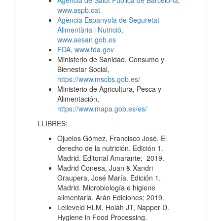
Agència de Salut Pública de Barcelona,
www.aspb.cat
Agència Espanyola de Seguretat
Alimentària i Nutrició,
www.aesan.gob.es
FDA, www.fda.gov
Ministerio de Sanidad, Consumo y
Bienestar Social,
https://www.mscbs.gob.es/
Ministerio de Agricultura, Pesca y
Alimentación,
https://www.mapa.gob.es/es/
LLIBRES:
Ojuelos Gómez, Francisco José. El
derecho de la nutrición. Edición 1.
Madrid. Editorial Amarante; 2019.
Madrid Conesa, Juan & Xandri
Graupera, José María. Edición 1.
Madrid. Microbiología e higiene
alimentaria. Arán Ediciones; 2019.
Lelieveld HLM, Holah JT, Napper D.
Hygiene in Food Processing.