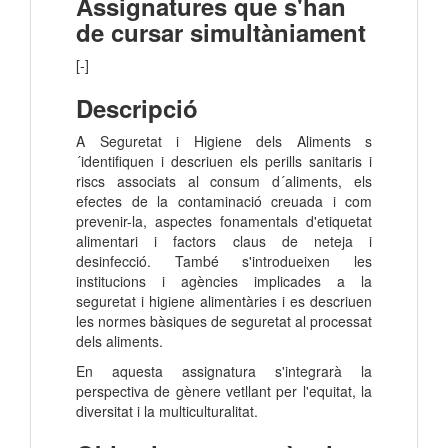
Assignatures que s'han
de cursar simultàniament
[-]
Descripció
A Seguretat i Higiene dels Aliments s
´identifiquen i descriuen els perills sanitaris i
riscs associats al consum d´aliments, els
efectes de la contaminació creuada i com
prevenir-la, aspectes fonamentals d'etiquetat
alimentari i factors claus de neteja i
desinfecció. També s'introdueixen les
institucions i agències implicades a la
seguretat i higiene alimentàries i es descriuen
les normes bàsiques de seguretat al processat
dels aliments.
En aquesta assignatura s'integrarà la
perspectiva de gènere vetllant per l'equitat, la
diversitat i la multiculturalitat.