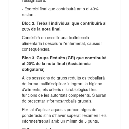
l'assignatura.
- Exercici final que contribuirà amb el 40%
restant.
Bloc 2. Treball individual que contribuirà al
20% de la nota final.
Consistirà en escollir una toxiinfecció
alimentària i descriure l'enfermetat, causes i
conseqüències.
Bloc 3. Grups Reduïts (GR) que contribuirà
al 20% de la nota final (Assistència
obligatòria)
A les sesssions de grups reduïts es treballarà
de forma multidisciplinar integrant la higiene
d'aliments, els criteris microbiològics i les
funcions de les autoritats competents. S'auran
de presentar informes/treballs grupals.
Per tal d'aplicar aquests percentatges de
ponderació s'ha d'haver superat l'examen i els
informes/treball amb un mínim de 5 punts.