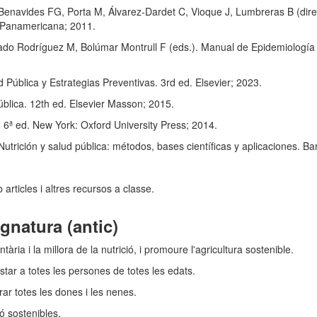
 Benavides FG, Porta M, Álvarez-Dardet C, Vioque J, Lumbreras B (dir
a Panamericana; 2011.
ado Rodríguez M, Bolúmar Montrull F (eds.). Manual de Epidemiología y
Pública y Estrategias Preventivas. 3rd ed. Elsevier; 2023.
ública. 12th ed. Elsevier Masson; 2015.
. 6ª ed. New York: Oxford University Press; 2014.
Nutrición y salud pública: métodos, bases científicas y aplicaciones. B
rticles i altres recursos a classe.
gnatura (antic)
ntària i la millora de la nutrició, i promoure l'agricultura sostenible.
tar a totes les persones de totes les edats.
ar totes les dones i les nenes.
ó sostenibles.