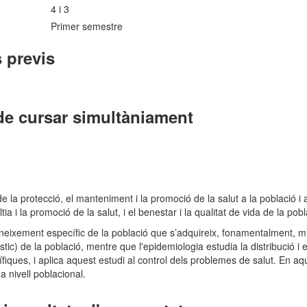
4 i 3
Primer semestre
 previs
de cursar simultàniament
de la protecció, el manteniment i la promoció de la salut a la població i 
a i la promoció de la salut, i el benestar i la qualitat de vida de la pobl
oneixement específic de la població que s’adquireix, fonamentalment, mi
stic) de la població, mentre que l'epidemiologia estudia la distribució 
fiques, i aplica aquest estudi al control dels problemes de salut. En aqu
 a nivell poblacional.