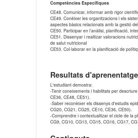
Competències Específiques
CE48. Comunicar, informar amb rigor científic
CE49. Conèixer les organitzacions i els sistem
aspectes bàsics relacionats amb la gestió de
CE50. Participar en l’anàlisi, planificació, i
CE51. Dissenyar i realitzar valoracions nutrici
de salut nutricional
CE53. Col·laborar en la planificació de polítiq
Resultats d'aprenentatge
L'estudiant demostra:
-Tenir coneixements i habilitats per descr
CE36, CE48, CE51).
-Saber reconèixer els dissenys d'estudis e
CG20, CG21, CG25, CE10, CE36, CE50).
-Comprendre i contextualitzar el cicle de la 
CG9, CG10, CG13, CG15, CG16, CG17, CG1