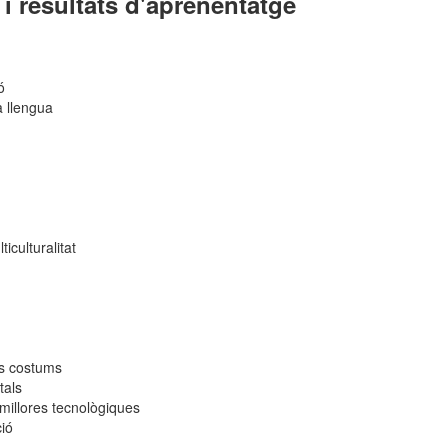
i resultats d'aprenentatge
ió
a llengua
s
iculturalitat
res costums
tals
 millores tecnològiques
ció