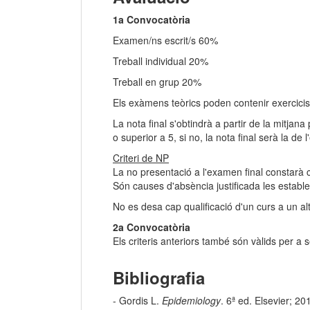
1a Convocatòria
Examen/ns escrit/s 60%
Treball individual 20%
Treball en grup 20%
Els exàmens teòrics poden contenir exercicis
La nota final s'obtindrà a partir de la mitjan
o superior a 5, si no, la nota final serà la de
Criteri de NP
La no presentació a l'examen final constarà c
Són causes d'absència justificada les estable
No es desa cap qualificació d'un curs a un alt
2a Convocatòria
Els criteris anteriors també són vàlids per a
Bibliografia
- Gordis L.
Epidemiology
. 6ª ed. Elsevier; 20