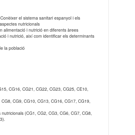
 Conèixer el sistema sanitari espanyol i els
 aspectes nutricionals
en alimentació i nutrició en diferents àrees
ió i nutrició, així com identificar els determinants
de la població
3, CG15, CG16, CG21, CG22, CG23, CG25, CE10,
 CG7, CG8, CG9, CG10, CG13, CG16, CG17, CG19,
cions nutricionals (CG1, CG2, CG3, CG6, CG7, CG8,
3).