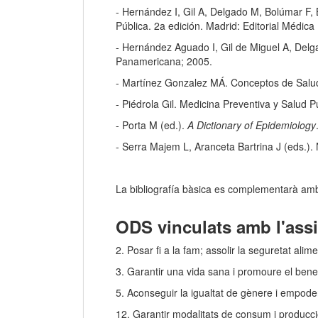
- Hernández I, Gil A, Delgado M, Bolúmar F,
Pública. 2a edición. Madrid: Editorial Médic
- Hernández Aguado I, Gil de Miguel A, Delg
Panamericana; 2005.
- Martínez Gonzalez MÁ. Conceptos de Salud 
- Piédrola Gil. Medicina Preventiva y Salud P
- Porta M (ed.).
A Dictionary of Epidemiology
- Serra Majem L, Aranceta Bartrina J (eds.). 
La bibliografía bàsica es complementarà amb a
ODS vinculats amb l'assi
2. Posar fi a la fam; assolir la seguretat alime
3. Garantir una vida sana i promoure el benes
5. Aconseguir la igualtat de gènere i empoder
12. Garantir modalitats de consum i producci