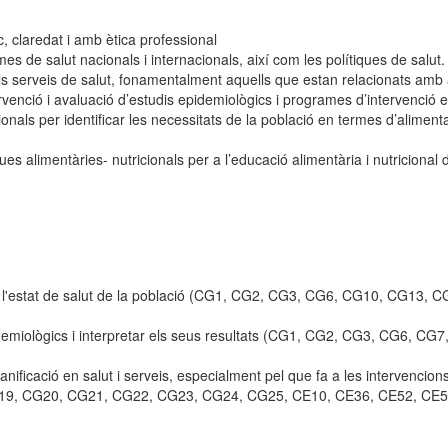
, claredat i amb ètica professional
es de salut nacionals i internacionals, així com les polítiques de salut.
ls serveis de salut, fonamentalment aquells que estan relacionats amb
ntervenció i avaluació d’estudis epidemiològics i programes d’intervenció 
onals per identificar les necessitats de la població en termes d’alimentac
ues alimentàries- nutricionals per a l’educació alimentària i nutricional 
iure l'estat de salut de la població (CG1, CG2, CG3, CG6, CG10, CG1
pidemiològics i interpretar els seus resultats (CG1, CG2, CG3, CG6,
planificació en salut i serveis, especialment pel que fa a les interven
9, CG20, CG21, CG22, CG23, CG24, CG25, CE10, CE36, CE52, CE5