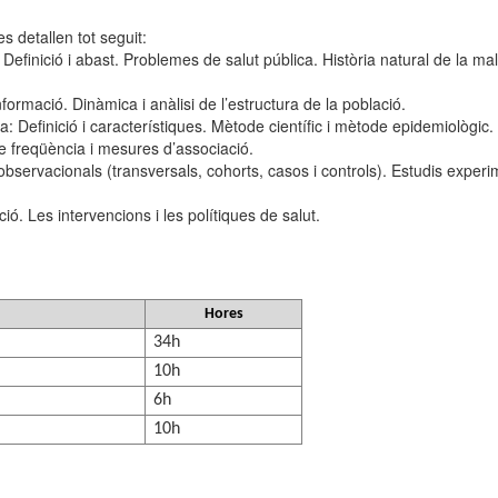
s detallen tot seguit:
Definició i abast. Problemes de salut pública. Història natural de la malal
ormació. Dinàmica i anàlisi de l’estructura de la població.
a: Definició i característiques. Mètode científic i mètode epidemiològic.
de freqüència i mesures d’associació.
bservacionals (transversals, cohorts, casos i controls). Estudis experim
ació. Les intervencions i les polítiques de salut.
Hores
34h
10h
6h
10h