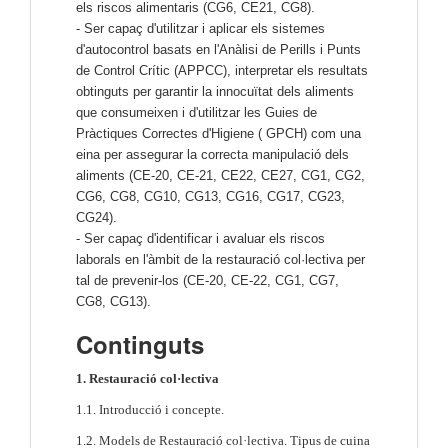
els riscos alimentaris (CG6, CE21, CG8).
- Ser capaç d'utilitzar i aplicar els sistemes
d'autocontrol basats en l'Anàlisi de Perills i Punts
de Control Crític (APPCC), interpretar els resultats
obtinguts per garantir la innocuïtat dels aliments
que consumeixen i d'utilitzar les Guies de
Pràctiques Correctes d'Higiene ( GPCH) com una
eina per assegurar la correcta manipulació dels
aliments (CE-20, CE-21, CE22, CE27, CG1, CG2,
CG6, CG8, CG10, CG13, CG16, CG17, CG23,
CG24).
- Ser capaç d'identificar i avaluar els riscos
laborals en l'àmbit de la restauració col·lectiva per
tal de prevenir-los (CE-20, CE-22, CG1, CG7,
CG8, CG13).
Continguts
1. Restauració col·lectiva
1.1. Introducció i concepte.
1.2. Models de Restauració col·lectiva.
Tipus de cuina