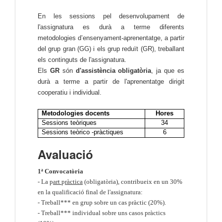
En les sessions pel desenvolupament de
l'assignatura es durà a terme diferents
metodologies d’ensenyament-aprenentatge, a partir
del grup gran (GG) i els grup reduït (GR), treballant
els continguts de l'assignatura.
Els
GR
són
d'assistència obligatòria
, ja que es
durà a terme a partir de l'aprenentatge dirigit
cooperatiu i individual.
Metodologies docents
Hores
Sessions teòriques
34
Sessions teòrico -pràctiques
6
Avaluació
1ª Convocatòria
- La p
art
p
ràctica
(obligatòria), contribueix en un 30%
en la qualificació final de l'assignatura:
- Treball*** en grup sobre un cas pràctic (20%).
- Treball*** individual sobre uns casos pràctics