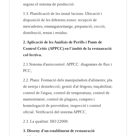
segons el sistema de producció.
1.3. Planificació de les instal·lacions. Ubicació i
disposició de les diferents zones: recepció de
mercaderies, emmagatzematge, preparació, cocció,
distribució, rentat i residus.
2. Aplicació de les Anàlisis de Perills i Punts de
Control Crític (APPCC) en l'àmbit de la restauració
col·lectiva.
2.1.Sistema d'autocontrol. APPCC: diagrames de flux i
PCC;
2.2. Plans: Formació dels manipuladors d'aliments; pla
de neteja i desinfecció; gestió d'al·lèrgens, traçabilitat;
control de l'aigua; control de temperatura; control de
manteniment; control de plagues, compres i
homologació de proveïdors; inspecció i control
oficial. Verificació del sistema APPCC.
2.3. La qualitat: ISO 22000.
3. Disseny d'un establiment de restauració