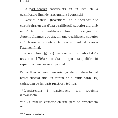
(10%).
- La p
art teòrica
contribueix en un 70% en la
qualificació final de l'assignatura i consistirà:
- Exercici parcial (novembre) no alliberador que
contribuirà, en cas d'una qualificació superior a 5, amb
un 25% de la qualificació final de l'assignatura.
Aquells alumnes que tinguin una qualificació superior
a 7 eliminarà la matèria teòrica avaluada de cara a
l'examen final.
- Exercici final (gener) que contribuirà amb el 45%
restant, o el 70% si no s'ha obtingut una qualificació
superior a 5 en l'exercici parcial.
Per aplicar aquests percentatges de ponderació cal
haver superat amb un mínim de 5 punts sobre 10,
cadascuna de les parts pràctica i teòrica.
**L’assistència i participació són requisits
d’avaluació.
***Els treballs contemplen una part de presentació
oral.
2ª Convocatòria