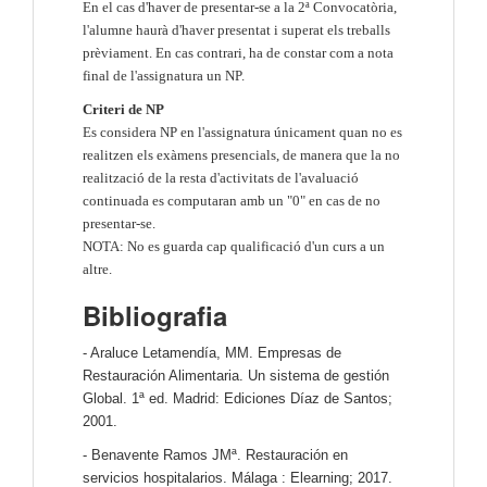
En el cas d'haver de presentar-se a la 2ª Convocatòria,
l'alumne haurà d'haver presentat i superat els treballs
prèviament. En cas contrari, ha de constar com a nota
final de l'assignatura un NP.
Criteri de NP
Es considera NP en l'assignatura únicament quan no es
realitzen els exàmens presencials, de manera que la no
realització de la resta d'activitats de l'avaluació
continuada es computaran amb un "0" en cas de no
presentar-se.
NOTA: No es guarda cap qualificació d'un curs a un
altre.
Bibliografia
- Araluce Letamendía, MM. Empresas de
Restauración Alimentaria. Un sistema de gestión
Global. 1ª ed. Madrid: Ediciones Díaz de Santos;
2001.
- Benavente Ramos JMª. Restauración en
servicios hospitalarios. Málaga : Elearning; 2017.