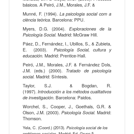
básicos. A Peiró, J.M., Morales, J.F. &
Munné, F. (1994).
La psicologia social com a
ciència teòrica
. Barcelona: PPU.
Myers, D.G. (2004).
Exploraciones de la
Psicología Social.
Madrid: McGraw Hill.
Páez, D., Fernández, I., Ubillos, S., & Zubieta,
E. (2003).
Psicología Social, cultura y
educación.
Madrid: Prentice-Hall.
Peiró, J.M., Morales, J.F. & Fernández Dols,
J.M. (eds.) (2000).
Tratado de psicología
social.
Madrid: Síntesis.
Taylor, S.J. & Bogdan, R.
(1997).
Introducción a los métodos cualitativos
de investigación
. Barcelona: Paidos.
Worchel, S., Cooper, J., Goethals, G.R. &
Olson, J.M. (2003).
Psicología Social.
Madrid:
Thomson.
Yela, C. (Coord.) (2013).
Psicología social de los
problemes sociales.
Madrid: Ed. Grupo 5