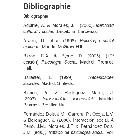
Bibliographie
Bibliographie:
Aguirre, A. & Morales, J.F. (2000).
Identidad
cultural y social.
Barcelona
:
Bardenas
.
Álvaro, J.L. et al. (1996).
Psicología social
aplicada
. Madrid: McGraw-Hill.
Baron, R.A. & Byrne, D. (2005). (10ª
edición)
Psicologia Social.
Madrid: Prentice
Hall.
Ballester, L. (1999).
Necesidades
sociales.
Madrid: Síntesis.
Blanco, A. & Rodríguez Marín, J.
(2007).
Intervención psicosocial.
Madrid:
Pearson-Prentice Hall.
Fernández Dols, J.M., Carrera, P., Oceja, L.V.
& Berenguer, J. (2000). Interacción social. A
Peiró, J.M., Morales, J.F. & Fernández Dols,
J.M. (eds.),
Tratado de psicología social.
Vol.