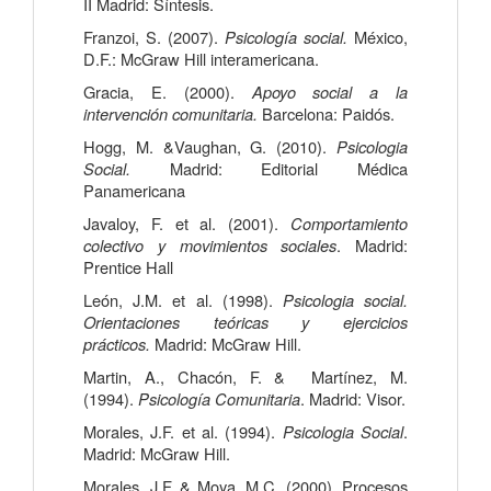
II Madrid: Síntesis.
Franzoi, S. (2007).
Psicología social.
México,
D.F.: McGraw Hill interamericana.
Gracia, E. (2000).
Apoyo social a la
intervención comunitaria.
Barcelona: Paidós.
Hogg, M. &Vaughan, G. (2010).
Psicologia
Social.
Madrid: Editorial Médica
Panamericana
Javaloy, F. et al. (2001).
Comportamiento
colectivo y movimientos sociales
. Madrid:
Prentice Hall
León, J.M. et al. (1998).
Psicologia social.
Orientaciones teóricas y ejercicios
prácticos.
Madrid: McGraw Hill.
Martin, A., Chacón, F. & Martínez, M.
(1994).
Psicología Comunitaria
. Madrid: Visor.
Morales, J.F. et al. (1994).
Psicologia Social
.
Madrid: McGraw Hill.
Morales, J.F. & Moya, M.C. (2000). Procesos