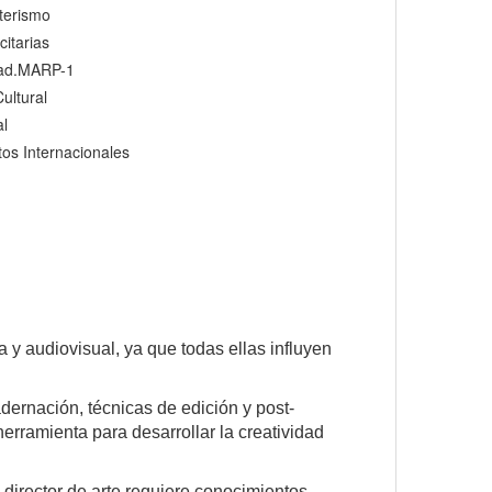
terismo
citarias
idad.MARP-1
ultural
al
tos Internacionales
a y audiovisual, ya que todas ellas influyen
dernación, técnicas de edición y post-
erramienta para desarrollar la creatividad
 director de arte requiere conocimientos