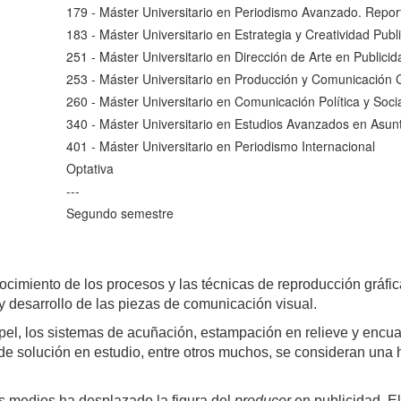
179 - Máster Universitario en Periodismo Avanzado. Repor
183 - Máster Universitario en Estrategia y Creatividad Publi
251 - Máster Universitario en Dirección de Arte en Public
253 - Máster Universitario en Producción y Comunicación C
260 - Máster Universitario en Comunicación Política y Soci
340 - Máster Universitario en Estudios Avanzados en Asun
401 - Máster Universitario en Periodismo Internacional
Optativa
---
Segundo semestre
nocimiento de los procesos y las técnicas de reproducción gráfic
y desarrollo de las piezas de comunicación visual.
pel, los sistemas de acuñación, estampación en relieve y encua
de solución en estudio, entre otros muchos, se consideran una h
s medios ha desplazado la figura del
producer
en publicidad. El