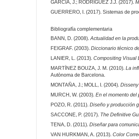
GARCÍA, J.; RODRÍGUEZ J.J. (2017).
M
GUERRERO, I. (2017). Sistemas de prod
Bibliografía complementaria
BANN, D. (2008).
Actualidad en la produ
FEIGRAF. (2003).
Diccionario técnico de
LANIER, L. (2013).
Compositing Visual Ef
MARTÍNEZ BOUZA, J. M. (2010).
La inf
Autònoma de Barcelona.
MONTAÑA, J.; MOLL, I. (2004).
Disseny 
MURCH, W. (2003).
En el momento del 
POZO, R. (2011).
Diseño y producción gr
SACCONE, P. (2017).
The Definitive Gu
TENA, D. (2011).
Diseñar para comunica
VAN HURKMAN, A. (2013).
Color Corre