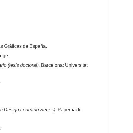
as Gráficas de España.
edge.
rio (tesis doctoral).
Barcelona: Universitat
.
ic Design Learning Series).
Paperback.
a.