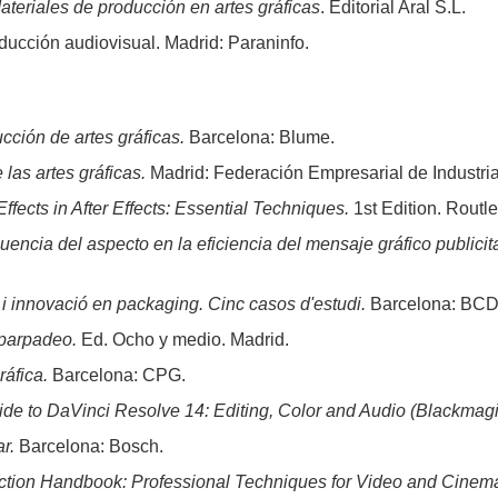
ateriales de producción en artes gráficas
. Editorial Aral S.L.
ucción audiovisual. Madrid: Paraninfo.
cción de artes gráficas.
Barcelona: Blume.
 las artes gráficas.
Madrid: Federación Empresarial de Industri
fects in After Effects: Essential Techniques.
1st Edition. Routl
luencia del aspecto en la eficiencia del mensaje gráfico publicita
i innovació en packaging. Cinc casos d'estudi.
Barcelona: BCD
parpadeo.
Ed. Ocho y medio. Madrid.
áfica.
Barcelona: CPG.
ide to DaVinci Resolve 14: Editing, Color and Audio (Blackmag
r.
Barcelona: Bosch.
ction Handbook: Professional Techniques for Video and Cinem