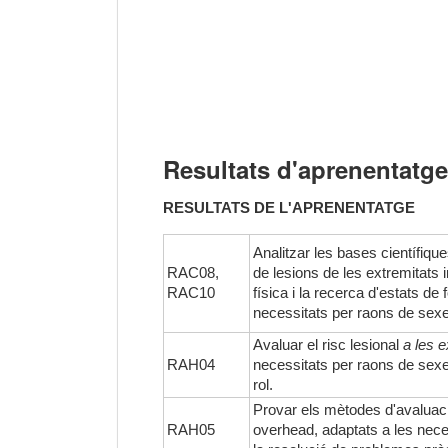
Resultats d'aprenentatge
RESULTATS DE L'APRENENTATGE
Analitzar les bases científique
RAC08,
de lesions de les extremitats in
RAC10
física i la recerca d'estats de
necessitats per raons de sexe 
Avaluar el risc lesional
a les e
RAH04
necessitats per raons de sexe 
rol.
Provar els mètodes d'avaluació
RAH05
overhead, adaptats a les nece