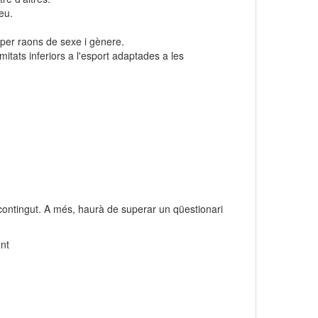
eu.
s per raons de sexe i gènere.
mitats inferiors a l'esport adaptades a les
contingut. A més, haurà de superar un qüestionari
ent