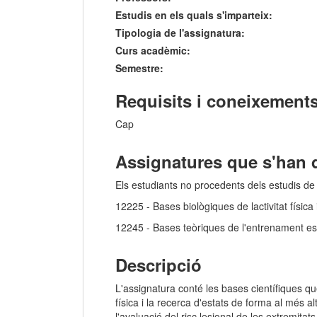
Estudis en els quals s'imparteix:
Tipologia de l'assignatura:
Curs acadèmic:
Semestre:
Requisits i coneixements
Cap
Assignatures que s'han 
Els estudiants no procedents dels estudis de
12225 - Bases biològiques de lactivitat física
12245 - Bases teòriques de l'entrenament esp
Descripció
L'assignatura conté les bases científiques que 
física i la recerca d'estats de forma al més a
l'avaluació del risc lesional de les extremitats