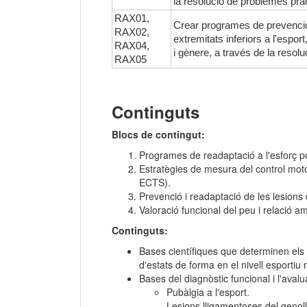
la resolució de problemes pràc
RAX01,
Crear programes de prevenció 
RAX02,
extremitats inferiors a l'espo
RAX04,
i gènere, a través de la resol
RAX05
Continguts
Blocs de contingut:
Programes de readaptació a l'esforç pos
Estratègies de mesura del control motor 
ECTS).
Prevenció i readaptació de les lesions 
Valoració funcional del peu i relació a
Continguts:
Bases científiques que determinen els fac
d'estats de forma en el nivell esportiu
Bases del diagnòstic funcional i l'avalu
Pubàlgia a l'esport.
Lesions lligamentoses del genoll: e