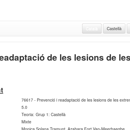
Català
Castellà
eadaptació de les lesions de les
t
76617 - Prevenció i readaptació de les lesions de les extrem
5.0
Teoria:
Grup 1: Castellà
Mixte
Monica Solana Tramunt, Azahara Fort Van-Meerhaeghe