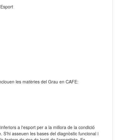
'Esport
inclouen les matèries del Grau en CAFE:
nferiors a l'esport per a la millora de la condició
e. S'hi asseuen les bases del diagnòstic funcional i
ls factors de risc de lesió de l'esportista. Es