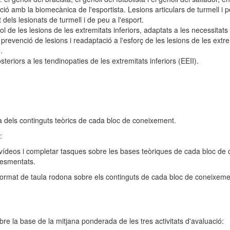
ació amb la biomecànica de l'esportista. Lesions articulars de turmell i p
 dels lesionats de turmell i de peu a l'esport.
ol de les lesions de les extremitats inferiors, adaptats a les necessitat
prevenció de lesions i readaptació a l'esforç de les lesions de les extre
.
eriors a les tendinopaties de les extremitats inferiors (EEII).
ca dels continguts teòrics de cada bloc de coneixement.
:
vídeos i completar tasques sobre les bases teòriques de cada bloc de 
 esmentats.
 format de taula rodona sobre els continguts de cada bloc de coneixem
bre la base de la mitjana ponderada de les tres activitats d'avaluació: