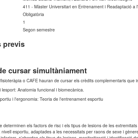
411 - Màster Universitari en Entrenament i Readaptació a l
Obligatòria
1
Segon semestre
 previs
de cursar simultàniament
 fisioteràpia o CAFE hauran de cursar els crèdits complementaris que 
 i lesport: Anatomia funcional i biomecànica.
ortiu i l'ergonomia: Teoria de l'entrenament esportiu
determinen els factors de risc i els tipus de lesions de les extremitats i
lt nivell esportiu, adaptades a les necessitats per raons de sexe i gèner
 inferiors, s'aborden els tipus de lesions, monitorització i identificació de