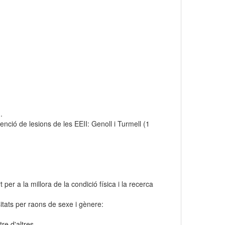
.
venció de lesions de les EEII: Genoll i Turmell (1
 per a la millora de la condició física i la recerca
sitats per raons de sexe i gènere:
tre d'altres.