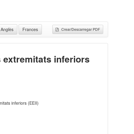
Anglès
Frances
Crear/Descarregar PDF
 extremitats inferiors
itats inferiors (EEII)