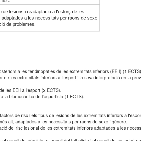
tics.
de lesions i readaptació a l'esforç de les
rt, adaptades a les necessitats per raons de sexe
ució de problemes.
teriors a les tendinopaties de les extremitats inferiors (EEII) (1 ECTS)
de les extremitats inferiors a l'esport i la seva interpretació en la pre
de les EEII a l'esport (2 ECTS).
mb la biomecànica de l'esportista (1 ECTS).
tors de risc i els tipus de lesions de les extremitats inferiors a l'esport
 més alt, adaptades a les necessitats per raons de sexe i gènere.
ació del risc lesional de les extremitats inferiors adaptades a les neces
l genoll del bracista, el genoll del futbolista i el genoll del saltador, en