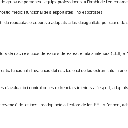
 de grups de persones i equips professionals a l'àmbit de l'entrenament
stic mèdic i funcional dels esportistes i no esportistes
 de readaptació esportiva adaptats a les desigualtats per raons de 
ors de risc i els tipus de lesions de les extremitats inferiors (EEII) a 
tic funcional i l'avaluació del risc lesional de les extremitats inferio
odes d'avaluació i control de les extremitats inferiors a l'esport, adap
revenció de lesions i readaptació a l'esforç de les EEII a l'esport, a