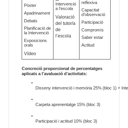
reflexiva
Intervenció
Pòster
a l’escola
Capacitat
Apadrinament
d’observació
Valoració
Debats
Participació
del tutor/a
Planificació de
de
Compromís
la Intervenció
l’escola
Saber estar
Exposicions
orals
Actitud
Vídeo
Concreció proporcional de percentatges
aplicats a l’avaluació d’activitats:
Disseny intervenció i memòria 25% (bloc 1) + Inte
Carpeta aprenentatge 15% (bloc 3)
Participació i actitud 10% (bloc 3)