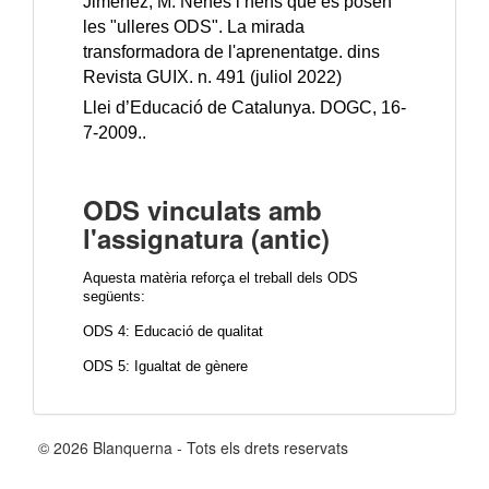
Jiménez; M. Nenes i nens que es posen
les "ulleres ODS". La mirada
transformadora de l'aprenentatge. dins
Revista GUIX. n. 491 (juliol 2022)
Llei d’Educació de Catalunya. DOGC, 16-
7-2009..
ODS vinculats amb
l'assignatura (antic)
Aquesta matèria reforça el treball dels ODS
següents:
ODS 4: Educació de qualitat
ODS 5: Igualtat de gènere
© 2026 Blanquerna - Tots els drets reservats