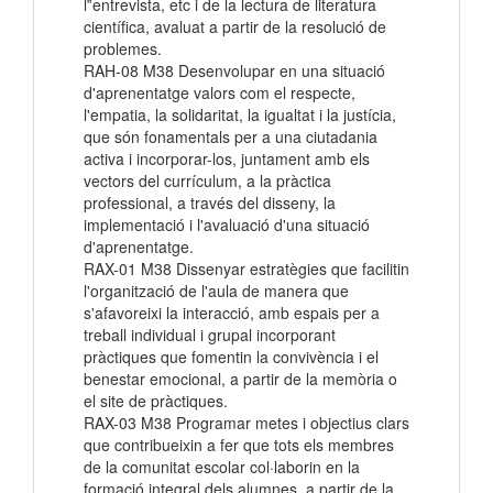
l‟entrevista, etc i de la lectura de literatura
científica, avaluat a partir de la resolució de
problemes.
RAH-08 M38 Desenvolupar en una situació
d'aprenentatge valors com el respecte,
l'empatia, la solidaritat, la igualtat i la justícia,
que són fonamentals per a una ciutadania
activa i incorporar-los, juntament amb els
vectors del currículum, a la pràctica
professional, a través del disseny, la
implementació i l'avaluació d'una situació
d'aprenentatge.
RAX-01 M38 Dissenyar estratègies que facilitin
l'organització de l'aula de manera que
s'afavoreixi la interacció, amb espais per a
treball individual i grupal incorporant
pràctiques que fomentin la convivència i el
benestar emocional, a partir de la memòria o
el site de pràctiques.
RAX-03 M38 Programar metes i objectius clars
que contribueixin a fer que tots els membres
de la comunitat escolar col·laborin en la
formació integral dels alumnes, a partir de la