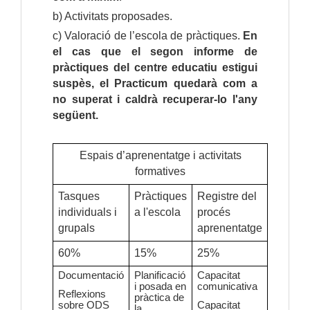
b) Activitats proposades.
c) Valoració de l’escola de pràctiques.
En
el cas que el segon informe de
pràctiques del centre educatiu estigui
suspès, el Practicum quedarà com a
no superat i caldrà recuperar-lo l'any
següent.
Espais d’aprenentatge i activitats
formatives
Tasques
Pràctiques
Registre del
individuals i
a l'escola
procés
grupals
aprenentatge
60%
15%
25%
Documentació
Planificació
Capacitat
i posada en
comunicativa
Reflexions
pràctica de
sobre ODS
Capacitat
la