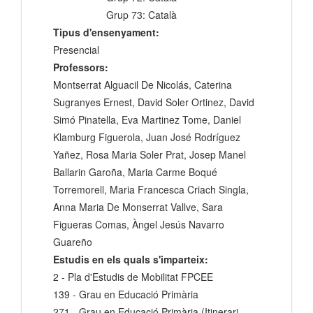
Grup 73: Català
Tipus d'ensenyament:
Presencial
Professors:
Montserrat Alguacil De Nicolás, Caterina
Sugranyes Ernest, David Soler Ortinez, David
Simó Pinatella, Eva Martinez Tome, Daniel
Klamburg Figuerola, Juan José Rodríguez
Yañez, Rosa Maria Soler Prat, Josep Manel
Ballarin Garoña, Maria Carme Boqué
Torremorell, Maria Francesca Criach Singla,
Anna Maria De Monserrat Vallve, Sara
Figueras Comas, Àngel Jesús Navarro
Guareño
Estudis en els quals s'imparteix:
2 - Pla d'Estudis de Mobilitat FPCEE
139 - Grau en Educació Primària
271 - Grau en Educació Primària (Itinerari