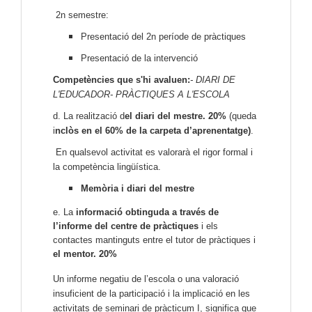
2n semestre:
Presentació del 2n període de pràctiques
Presentació de la intervenció
Competències que s'hi avaluen:
- DIARI DE
L'EDUCADOR- PRÀCTIQUES A L'ESCOLA
d. La realització d
el diari del mestre. 20%
(queda
i
nclòs en el 60% de la carpeta d’aprenentatge)
.
En qualsevol activitat es valorarà el rigor formal i
la competència lingüística.
Memòria i diari del mestre
e. La
informació obtinguda a través de
l’informe del centre de pràctiques
i els
contactes mantinguts entre el tutor de pràctiques i
el mentor. 20%
Un informe negatiu de l’escola o una valoració
insuficient de la participació i la implicació en les
activitats de seminari de pràcticum I, significa que