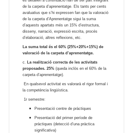
es detallen a continuació han de ser part integrant
de la carpeta d’aprenentatge. Els tants per cents
avaluatius que s’hi expressen fan que la valoració
de la carpeta d’Aprenentatge sigui la suma
d’aquests apartats més un 15% d’estructura,
disseny, narració, expressió escrita, procés
d’elaboració, altres reflexions, etc.
La suma total és el 60% (25%+20%+15%) de
valoració de la carpeta d’aprenentatge.
c.
La realització correcta de les activitats
proposades. 25%
(queda inclòs en el 60% de la
carpeta d’aprenentatge).
En qualsevol activitat es valorarà el rigor formal i
la competència lingüística.
1r semestre:
Presentació centre de pràctiques
Presentació del primer període de
pràctiques (detecció d’una pràctica
significativa)