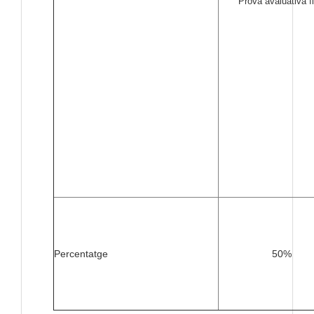
Prova avaluativa fi
Percentatge
50%