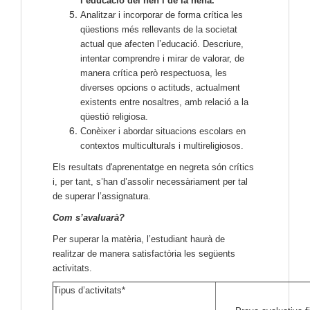
l’educació del nen i de la nena.
Analitzar i incorporar de forma crítica les
qüestions més rellevants de la societat
actual que afecten l’educació. Descriure,
intentar comprendre i mirar de valorar, de
manera crítica però respectuosa, les
diverses opcions o actituds, actualment
existents entre nosaltres, amb relació a la
qüestió religiosa.
Conèixer i abordar situacions escolars en
contextos multiculturals i multireligiosos.
Els resultats d'aprenentatge en negreta són crítics
i, per tant, s’han d’assolir necessàriament per tal
de superar l’assignatura.
Com s’avaluarà?
Per superar la matèria, l’estudiant haurà de
realitzar de manera satisfactòria les següents
activitats.
Tipus d’activitats*