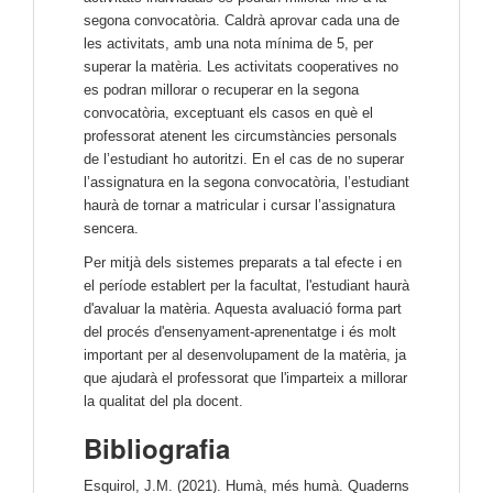
segona convocatòria. Caldrà aprovar cada una de
les activitats, amb una nota mínima de 5, per
superar la matèria. Les activitats cooperatives no
es podran millorar o recuperar en la segona
convocatòria, exceptuant els casos en què el
professorat atenent les circumstàncies personals
de l’estudiant ho autoritzi. En el cas de no superar
l’assignatura en la segona convocatòria, l’estudiant
haurà de tornar a matricular i cursar l’assignatura
sencera.
Per mitjà dels sistemes preparats a tal efecte i en
el període establert per la facultat, l'estudiant haurà
d'avaluar la matèria. Aquesta avaluació forma part
del procés d'ensenyament-aprenentatge i és molt
important per al desenvolupament de la matèria, ja
que ajudarà el professorat que l'imparteix a millorar
la qualitat del pla docent.
Bibliografia
Esquirol, J.M. (2021). Humà, més humà. Quaderns