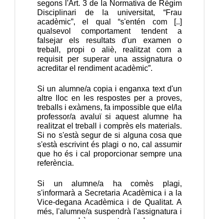
segons l'Art. 3 de la Normativa de Règim
Disciplinari de la universitat, “Frau
acadèmic”, el qual “s'entén com [..]
qualsevol comportament tendent a
falsejar els resultats d'un examen o
treball, propi o aliè, realitzat com a
requisit per superar una assignatura o
acreditar el rendiment acadèmic”.
Si un alumne/a copia i enganxa text d'un
altre lloc en les respostes per a proves,
treballs i exàmens, fa impossible que el/la
professor/a avaluï si aquest alumne ha
realitzat el treball i comprès els materials.
Si no s'està segur de si alguna cosa que
s'està escrivint és plagi o no, cal assumir
que ho és i cal proporcionar sempre una
referència.
Si un alumne/a ha comès plagi,
s'informarà a Secretaria Acadèmica i a la
Vice-degana Acadèmica i de Qualitat. A
més, l'alumne/a suspendrà l'assignatura i