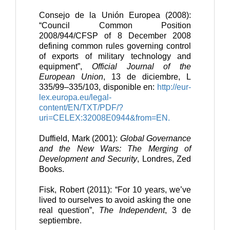
Consejo de la Unión Europea (2008):
“Council Common Position
2008/944/CFSP of 8 December 2008
defining common rules governing control
of exports of military technology and
equipment”,
Official Journal of the
European Union
, 13 de diciembre, L
335/99–335/103, disponible en:
http://eur-
lex.europa.eu/legal-
content/EN/TXT/PDF/?
uri=CELEX:32008E0944&from=EN.
Duffield, Mark (2001):
Global Governance
and the New Wars: The Merging of
Development and Security
, Londres, Zed
Books.
Fisk, Robert (2011): “For 10 years, we’ve
lived to ourselves to avoid asking the one
real question”,
The Independent
, 3 de
septiembre.