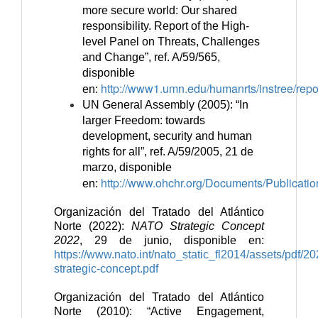
more secure world: Our shared
responsibility. Report of the High-
level Panel on Threats, Challenges
and Change”, ref. A/59/565,
disponible
http://www1.umn.edu/humanrts/instree/repor
en:
UN
General Assembly (2005): “In
larger Freedom: towards
development, security and human
rights for all”, ref. A/59/2005, 21 de
marzo, disponible
http://www.ohchr.org/Documents/Publicatio
en:
Organización del Tratado del Atlántico
Norte (2022):
NATO Strategic Concept
2022
, 29 de junio, disponible en:
https://www.nato.int/nato_static_fl2014/assets/pdf/2
strategic-concept.pdf
Organización del Tratado del Atlántico
Norte (2010): “Active Engagement,