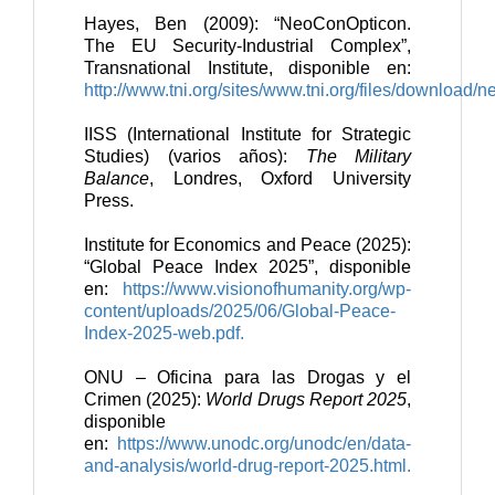
Hayes, Ben (2009): “NeoConOpticon.
The EU Security-Industrial Complex”,
Transnational Institute, disponible en:
http://www.tni.org/sites/www.tni.org/files/download/
IISS (International Institute for Strategic
Studies)
(varios años):
The Military
Balance
, Londres, Oxford University
Press.
Institute for Economics and Peace (2025):
“Global Peace Index 2025”, disponible
en:
https://www.visionofhumanity.org/wp-
content/uploads/2025/06/Global-Peace-
Index-2025-web.pdf.
ONU – Oficina para las Drogas y el
Crimen (2025):
World Drugs Report 2025
,
disponible
en:
https://www.unodc.org/unodc/en/data-
and-analysis/world-drug-report-2025.html.