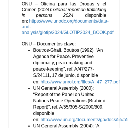
ONU – Oficina para las Drogas y el
Crimen (2024):
Global report on trafficking
in persons 2024
,
disponible
en:
https://www.unodc.org/documents/data-
and-
analysis/glotip/2024/GLOTIP2024_BOOK.pdf
ONU – Documentos clave:
Boutros-Ghali, Boutros (1992): “An
Agenda for Peace. Preventive
diplomacy, peacemaking and
peace-keeping”, ref. A/47/277-
S/24111, 17 de junio, disponible
http://www.unrol.org/files/A_47_277.pdf
en:
UN
General Assembly (2000):
“Report of the Panel on United
Nations Peace Operations (Brahimi
Report)”, ref. A/55/305-S/2000/809,
disponible
en:
http://www.un.org/documents/ga/docs/55/a
UN
General Assembly (2004): “A