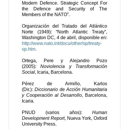
Modern Defence. Strategic Concept For
the Defence and Security of The
Members of the NATO”.
Organización del Tratado del Atlántico
Norte (1949): “North Atlantic Treaty”,
Washington DC, 4 de abril, disponible en:
http://www.nato.int/docu/other/sp/treaty-
sp.htm.
Ortega, Pere y Alejandro Pozo
(2005):
Noviolencia y Transformación
Social
, Icaria, Barcelona.
Pérez de Armiño, Karlos
(Dir.):
Diccionario de Acción Humanitaria
y Cooperación al Desarrollo
, Barcelona,
Icaria.
PNUD (varios años):
Human
Development Report
, Nueva York, Oxford
University Press.