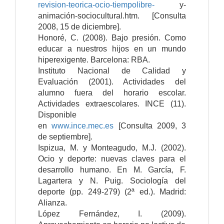
revision-teorica-ocio-tiempolibre-
y-
animación-sociocultural.htm. [Consulta
2008, 15 de diciembre].
Honoré, C. (2008). Bajo presión. Como
educar a nuestros hijos en un mundo
hiperexigente. Barcelona: RBA.
Instituto Nacional de Calidad y
Evaluación (2001). Actividades del
alumno fuera del horario escolar.
Actividades extraescolares. INCE (11).
Disponible
en
www.ince.mec.es
[Consulta 2009, 3
de septiembre].
Ispizua, M. y Monteagudo, M.J. (2002).
Ocio y deporte: nuevas claves para el
desarrollo humano. En M. García, F.
Lagartera y N. Puig. Sociología del
deporte (pp. 249-279) (2ª ed.). Madrid:
Alianza.
López Fernández, I. (2009).