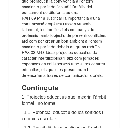
que promouen la convivència a l'entorn
escolar, a partir de l'estudi i l'anàlisi del
pensament de diferents autors.
RAH-09 M48 Justificar la importància d'una
comunicació empàtica i assertiva amb
l'alumnat, les famílies i els companys de
professió, amb l'objectiu de prevenir conflictes,
així com per crear un bon ambient a l'entorn
escolar, a partir de debats en grups reduïts.
RAX-03 M48 Idear projectes educatius de
caràcter interdisciplinari, així com jornades
esportives en col·laboració amb altres centres
educatius, els quals es presentaran i
defensaran a través de comunicacions orals.
Continguts
1. Projectes educatius que integrin l'àmbit
formal i no formal
1.1. Potencial educatiu de les sortides i
colònies escolars.
1.2. Possibilitats educatives en l'àmbit