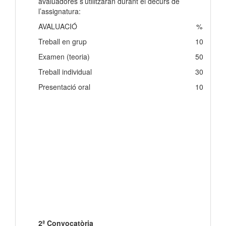
avaluadores s’utilitzaran durant el decurs de
l’assignatura:
AVALUACIÓ
%
Treball en grup
10
Examen (teoria)
50
Treball individual
30
Presentació oral
10
2ª Convocatòria