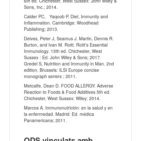
6th ed. Chichester, West Sussex: John Wiley &
Sons, Inc.; 2014.
Calder PC, Yaqoob P, Diet, Immunity and
Inflammation. Cambridge: Woodhead
Publishing; 2013.
Delves, Peter J, Seamus J. Martin, Dennis R.
Burton, and Ivan M. Roitt. Roitt's Essential
Immunology. 13th ed. Chichester, West
Sussex : Ed. John Wiley & Sons; 2017.
Gredel S, Nutrition and Immunity in Man. 2nd
edition. Brussels: ILSI Europe concise
monograph seriers ; 2011.
Metcalfe, Dean D. FOOD ALLERGY. Adverse
Reaction to Foods & Food Additives 5th ed.
Chichester, West Sussex: Wiley; 2014.
Marcos A. Immunonutrición: en la salud y en
la enfermedad. Madrid: Ed. médica
Panamericana; 2011.
ODS vinculats amb