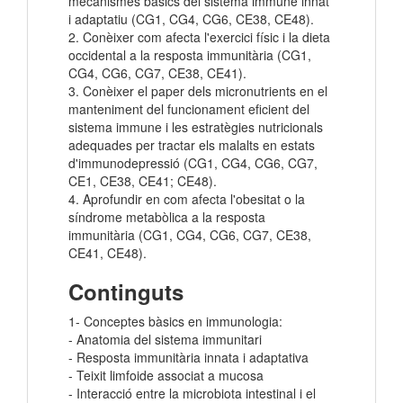
mecanismes bàsics del sistema immune innat
i adaptatiu (CG1, CG4, CG6, CE38, CE48).
2. Conèixer com afecta l'exercici físic i la dieta
occidental a la resposta immunitària (CG1,
CG4, CG6, CG7, CE38, CE41).
3. Conèixer el paper dels micronutrients en el
manteniment del funcionament eficient del
sistema immune i les estratègies nutricionals
adequades per tractar els malalts en estats
d'immunodepressió (CG1, CG4, CG6, CG7,
CE1, CE38, CE41; CE48).
4. Aprofundir en com afecta l'obesitat o la
síndrome metabòlica a la resposta
immunitària (CG1, CG4, CG6, CG7, CE38,
CE41, CE48).
Continguts
1- Conceptes bàsics en immunologia:
- Anatomia del sistema immunitari
- Resposta immunitària innata i adaptativa
- Teixit limfoide associat a mucosa
- Interacció entre la microbiota intestinal i el