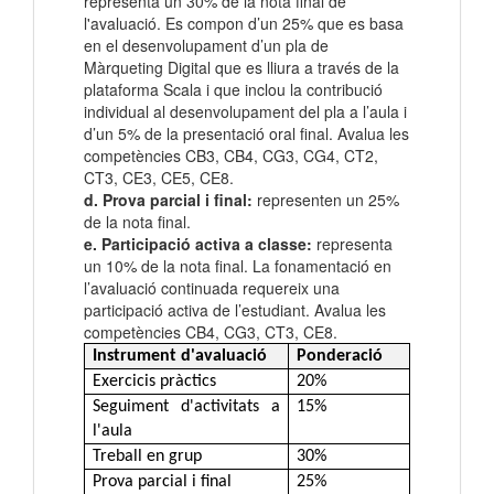
representa un 30% de la nota final de
l'avaluació. Es compon d’un 25% que es basa
en el desenvolupament d’un pla de
Màrqueting Digital que es lliura a través de la
plataforma Scala i que inclou la contribució
individual al desenvolupament del pla a l’aula i
d’un 5% de la presentació oral final. Avalua les
competències CB3, CB4, CG3, CG4, CT2,
CT3, CE3, CE5, CE8.
d. Prova parcial i final:
representen un 25%
de la nota final.
e. Participació activa a classe:
representa
un 10% de la nota final. La fonamentació en
l’avaluació continuada requereix una
participació activa de l’estudiant. Avalua les
competències CB4, CG3, CT3, CE8.
Instrument d'avaluació
Ponderació
Exercicis pràctics
20%
Seguiment d'activitats a
15%
l'aula
Treball en grup
30%
Prova parcial i final
25%