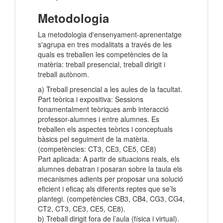
Metodologia
La metodologia d'ensenyament-aprenentatge
s'agrupa en tres modalitats a través de les
quals es treballen les competències de la
matèria: treball presencial, treball dirigit i
treball autònom.
a) Treball presencial a les aules de la facultat.
Part teòrica i expositiva: Sessions
fonamentalment teòriques amb interacció
professor-alumnes i entre alumnes. Es
treballen els aspectes teòrics i conceptuals
bàsics pel seguiment de la matèria.
(competències: CT3, CE3, CE5, CE8)
Part aplicada: A partir de situacions reals, els
alumnes debatran i posaran sobre la taula els
mecanismes adients per proposar una solució
eficient i eficaç als diferents reptes que se’ls
plantegi. (competències CB3, CB4, CG3, CG4,
CT2, CT3, CE3, CE5, CE8).
b) Treball dirigit fora de l’aula (física i virtual).