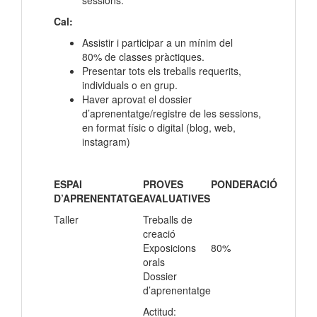
sessions.
Cal:
Assistir i participar a un mínim del
80% de classes pràctiques.
Presentar tots els treballs requerits,
individuals o en grup.
Haver aprovat el dossier
d’aprenentatge/registre de les sessions,
en format físic o digital (blog, web,
instagram)
ESPAI
PROVES
PONDERACIÓ
D’APRENENTATGE
AVALUATIVES
Taller
Treballs de
creació
Exposicions
80%
orals
Dossier
d’aprenentatge
Actitud: