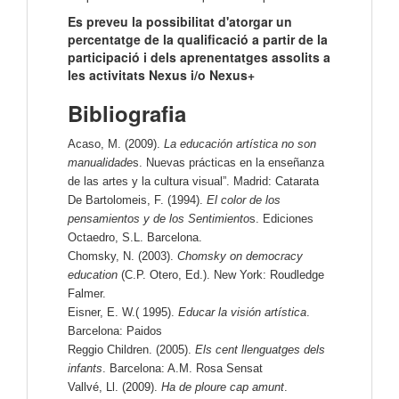
Es preveu la possibilitat d'atorgar un
percentatge de la qualificació a partir de la
participació i dels aprenentatges assolits a
les activitats Nexus i/o Nexus+
Bibliografia
Acaso, M. (2009).
La educación artística no son
manualidade
s. Nuevas prácticas en la enseñanza
de las artes y la cultura visual”. Madrid: Catarata
De Bartolomeis, F. (1994).
El color de los
pensamientos y de los Sentimiento
s. Ediciones
Octaedro, S.L. Barcelona.
Chomsky, N. (2003).
Chomsky on democracy
education
(C.P. Otero, Ed.). New
York: Roudledge
Falmer.
Eisner, E. W.( 1995).
Educar la visión artística
.
Barcelona: Paidos
Reggio Children. (2005).
Els cent llenguatges dels
infants
. Barcelona: A.M. Rosa Sensat
Vallvé, Ll. (2009).
Ha de ploure cap amunt
.