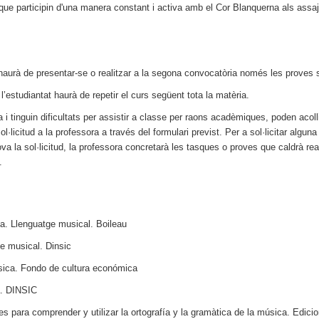
 que participin d'una manera constant i activa amb el Cor Blanquerna als assa
 haurà de presentar-se o realitzar a la segona convocatòria només les proves 
estudiantat haurà de repetir el curs següent tota la matèria.
a i tinguin dificultats per assistir a classe per raons acadèmiques, poden acol
ol·licitud a la professora a través del formulari previst. Per a sol·licitar algu
va la sol·licitud, la professora concretarà les tasques o proves que caldrà real
.
a. Llenguatge musical
. Boileau
e musical
. Dinsic
sica.
Fondo de cultura económica
. DINSIC
es para comprender y utilizar la ortografía y la gramàtica de la música. Edic