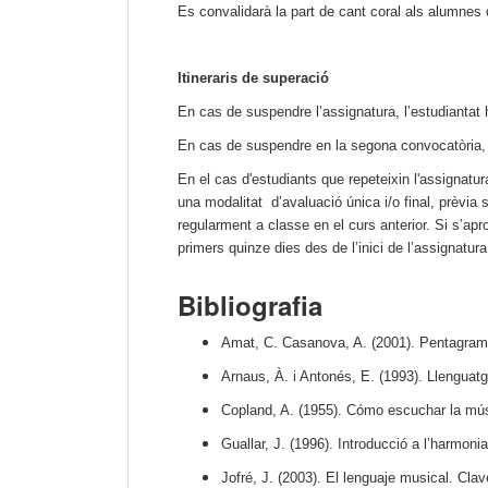
Es convalidarà la part de cant coral als alumnes
Itineraris de superació
En cas de suspendre l’assignatura, l’estudiantat
En cas de suspendre en la segona convocatòria, l’
En el cas d'estudiants que repeteixin l'assignatur
una modalitat d’avaluació única i/o final, prèvia s
regularment a classe en el curs anterior. Si s’apro
primers quinze dies des de l’inici de l’assignatura
Bibliografia
Amat, C. Casanova, A. (2001).
Pentagram
Arnaus, À. i Antonés, E. (1993).
Llenguatg
Copland, A. (1955).
Cómo escuchar la mú
Guallar, J. (1996).
Introducció a l’harmonia
Jofré, J. (2003).
El lenguaje musical
. Clav