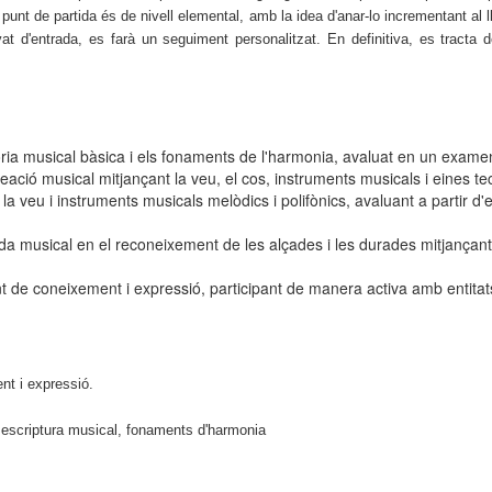
unt de partida és de nivell elemental, amb la idea d'anar-lo incrementant al l
 d'entrada, es farà un seguiment personalitzat. En definitiva, es tracta d
a musical bàsica i els fonaments de l'harmonia, avaluat en un examen 
reació musical mitjançant la veu, el cos, instruments musicals i eines t
veu i instruments musicals melòdics i polifònics, avaluant a partir d'e
musical en el reconeixement de les alçades i les durades mitjançant la t
e coneixement i expressió, participant de manera activa amb entitats 
nt i expressió.
i escriptura musical, fonaments d'harmonia