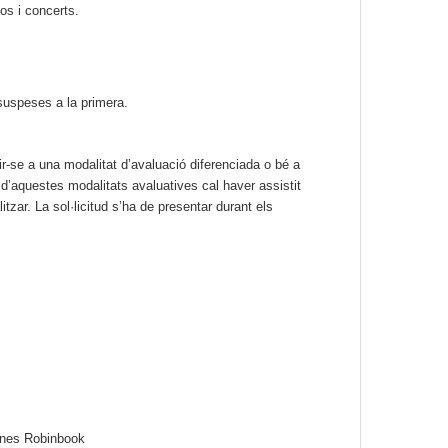
jos i concerts.
suspeses a la primera.
lir-se a una modalitat d’avaluació diferenciada o bé a
na d’aquestes modalitats avaluatives cal haver assistit
itzar. La sol·licitud s’ha de presentar durant els
iones Robinbook