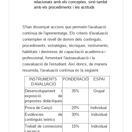
relacionats amb els conceptes, sinó també
amb els procediments i les actituds
S'han dissenyat accions que permetin l'avaluació
contínua de l'aprenentatge. Els criteris d'avaluació
contemplen el nivell de domini dels continguts,
procediments, estratègies, tècniques, instruments,
habilitats i destreses de capacitació acadèmica i
professional, fomentant l'autoavaluació i la
coavaluació de l'estudiant. Així doncs, de manera
resumida, l'avaluació contínua és la següent:
INSTRUMENTS 
PONDERACIÓ
ESPAI
D’AVALUACIÓ
Desenvolupament i 
35%
Grupal
exposició de 
propostes didàctiques
Prova de Cançó
20%
Individual 
Evidències de 
30%
Individual
continguts teòrics
Treball de connexions 
15%
Individual
i recerca