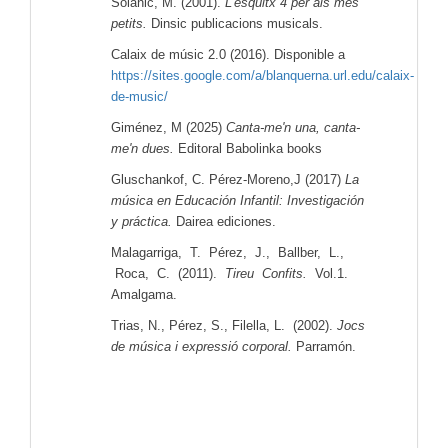
Solanic, M. (2001).
L'esquitx 4 per als més
petits.
Dinsic publicacions musicals.
Calaix de músic 2.0 (2016). Disponible a
https://sites.google.com/a/blanquerna.url.edu/calaix-
de-music/
Giménez, M (2025)
Canta-me'n una, canta-
me'n dues.
Editoral Babolinka books
Gluschankof, C. Pérez-Moreno,J (2017)
La
música en Educación Infantil: Investigación
y práctica.
Dairea ediciones.
Malagarriga, T. Pérez, J., Ballber, L.,
Roca, C. (2011).
Tireu Confits.
Vol.1.
Amalgama.
Trias, N., Pérez, S., Filella, L. (2002).
Jocs
de música i expressió corporal.
Parramón.