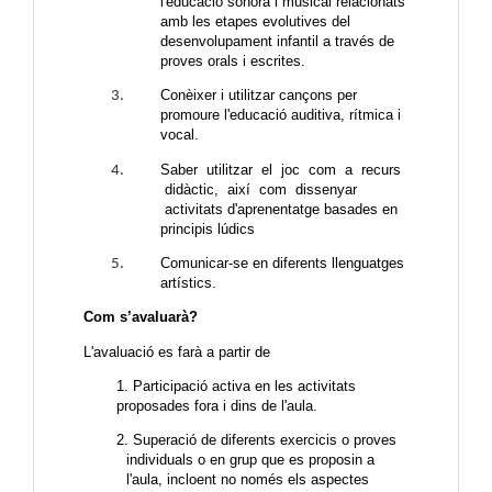
l'educació sonora i musical relacionats
amb les etapes evolutives del
desenvolupament infantil a través de
proves orals i escrites.
Conèixer i utilitzar cançons per
promoure l'educació auditiva, rítmica i
vocal.
Saber utilitzar el joc com a recurs
didàctic, així com dissenyar
activitats d'aprenentatge basades en
principis lúdics
Comunicar­-se en diferents llenguatges
artístics.
Com s’avaluarà?
L'avaluació es farà a partir de
1. Participació activa en les activitats
proposades fora i dins de l'aula.
2. Superació de diferents exercicis o proves
individuals o en grup que es proposin a
l'aula, incloent no només els aspectes