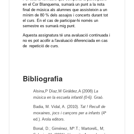
en el Cor Blanquerna, sumarà un punt a la nota
final de música als alumnes que assisteixin a un
mínim de 80 % dels assajos i concerts durant tot
el curs. En el cas de participar-hi només un
semestre es sumarà mig punt.
Aquesta assignatura té una avaluació continuada i
no es pot acollir a l'avaluació diferenciada en cas
de repetició de curs.
Bibliografia
Alsina,P Díaz,M Giráldez,A (2008)
La
música en la escuela infantil (0-6).
Graó.
Badia, M. Vidal, A. (2010).
Tat ! Recull de
moxaines, jocs i cançons per a infants
(4ª
ed.). Arola editors.
Bonal, D.; Giménez, Mª.T.; MartorelL, M;