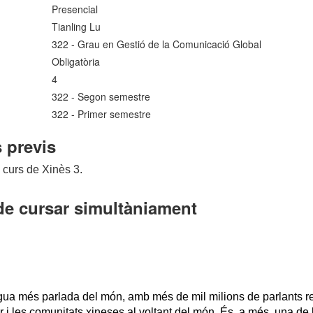
Presencial
Tianling Lu
322 - Grau en Gestió de la Comunicació Global
Obligatòria
4
322 - Segon semestre
322 - Primer semestre
 previs
 curs de Xinès 3.
de cursar simultàniament
ngua més parlada del món, amb més de mil milions de parlants rep
 les comunitats xineses al voltant del món. És, a més, una de les