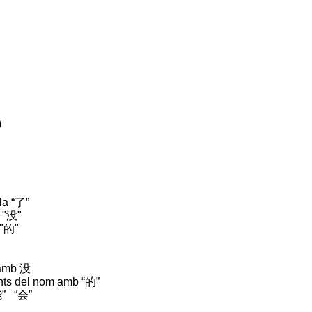
)
ula “了”
b "没"
 "的"
 amb 没
nts del nom amb “的”
” “会”