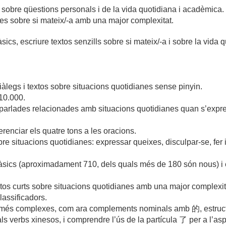
es sobre qüestions personals i de la vida quotidiana i acadèmica. 
es sobre si mateix/-a amb una major complexitat.
sics, escriure textos senzills sobre si mateix/-a i sobre la vida
iàlegs i textos sobre situacions quotidianes sense pinyin.
10.000.
arlades relacionades amb situacions quotidianes quan s’expres
erenciar els quatre tons a les oracions.
obre situacions quotidianes: expressar queixes, disculpar-se, fe
àsics (aproximadament 710, dels quals més de 180 són nous) i e
xtos curts sobre situacions quotidianes amb una major complexitat
lassificadors.
es més complexes, com ara complements nominals amb 的, estruct
ls verbs xinesos, i comprendre l’ús de la partícula 了 per a l’as