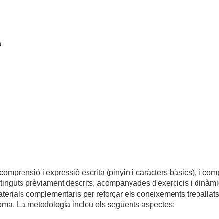
a
omprensió i expressió escrita (pinyin i caràcters bàsics), i comp
tinguts prèviament descrits, acompanyades d'exercicis i dinàmiq
 materials complementaris per reforçar els coneixements treballat
oma. La metodologia inclou els següents aspectes: