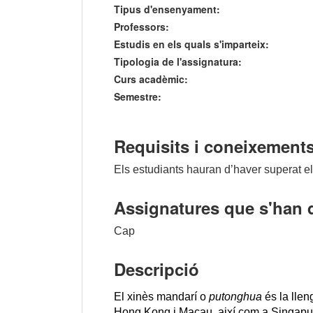
Tipus d'ensenyament:
Professors:
Estudis en els quals s'imparteix:
Tipologia de l'assignatura:
Curs acadèmic:
Semestre:
Requisits i coneixements
Els estudiants hauran d’haver superat el
Assignatures que s'han 
Cap
Descripció
El xinès mandarí o 
putonghua
 és la lle
Hong Kong i Macau, així com a Singapur i