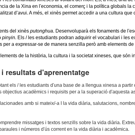
ia de la Xina en l'economia, el comerç i la política globals la 
litzat d’avui. A més, el xinès permet accedir a una cultura que c
ents del xinès 
putonghua
. Desenvoluparà els fonaments de l'esc
 
pinyin
. Els / les estudiants podran adquirir el vocabulari i le
nes per a expressar-se de manera senzilla però amb elements de 
lements de la història, la cultura i la societat xineses, que són 
i resultats d'aprenentatge
tant els / les estudiants d'una base de a llengua xinesa a parti
s objectius acadèmics i requisits per a la superació d'aquesta a
ionades amb si mateix/-a I la vida diària, salutacions, nombres
comprendre missatges i textos senzills sobre la vida diària. Extreu
araules i números d'ús corrent en la vida diària i acadèmica.