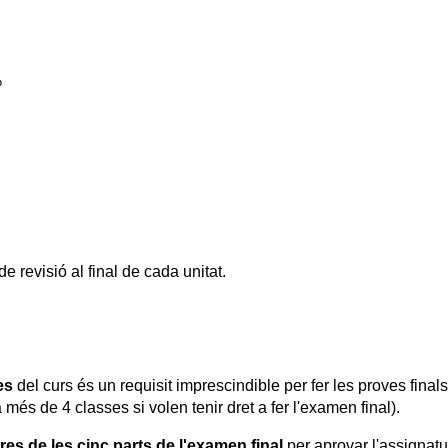
%
e revisió al final de cada unitat.
es
 del curs és un requisit imprescindible per fer les proves final
més de 4 classes si volen tenir dret a fer l'examen final).
es de les cinc parts de l'examen final
 per aprovar l'assignatu