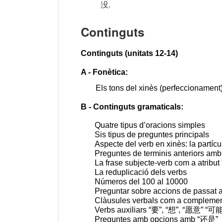
没.
Continguts
Continguts (unitats 12-14)
A - Fonètica:
Els tons del xinès (perfeccionament
B - Continguts gramaticals:
Quatre tipus d’oracions simples
Sis tipus de preguntes principals
Aspecte del verb en xinès: la partíc
Preguntes de terminis anteriors am
La frase subjecte-verb com a atribut
La reduplicació dels verbs
Números del 100 al 10000
Preguntar sobre accions de passat
Clàusules verbals com a compleme
Verbs auxiliars “要”, “想”, “愿意”
“可能
Preguntes amb opcions amb “还是”