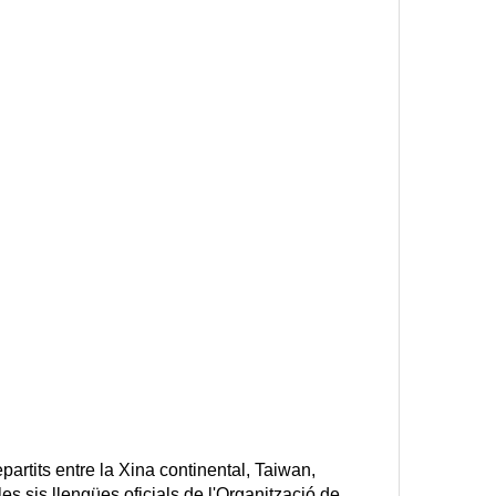
artits entre la Xina continental, Taiwan, 
 sis llengües oficials de l'Organització de 