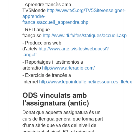
- Aprendre francès amb 
TV5Monde 
http://www.tv5.org/TV5Site/enseigner-
apprendre-
francais/accueil_apprendre.php
- RFI Langue 
française 
http://www.rfi.fr/lfes/statiques/accueil.asp
- Produccions web 
d'artetv 
http://www.arte.tv/sites/webdocs/?
lang=fr
- Reportatges i  testimonios a 
arteradio 
http://www.arteradio.com/
- Exercicis de francès a 
internet
 http://www.lepointdufle.net/ressources_fle
ODS vinculats amb
l'assignatura (antic)
Donat que aquesta assignatura és un
curs de llengua general que forma part
d’una sèrie que va des del nivell de
principiant al nivell B1, el principal