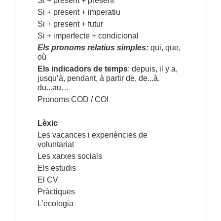
Si + present + present
Si + present + imperatiu
Si + present + futur
Si + imperfecte + condicional
Els pronoms relatius simples:
qui, que,
où
Els indicadors de temps
:
depuis, il y a,
jusqu’à, pendant, à partir de, de...à,
du...au…
Pronoms COD / COI
Lèxic
Les vacances i experiències de
voluntariat
Les xarxes socials
Els estudis
El CV
Pràctiques
L’ecologia