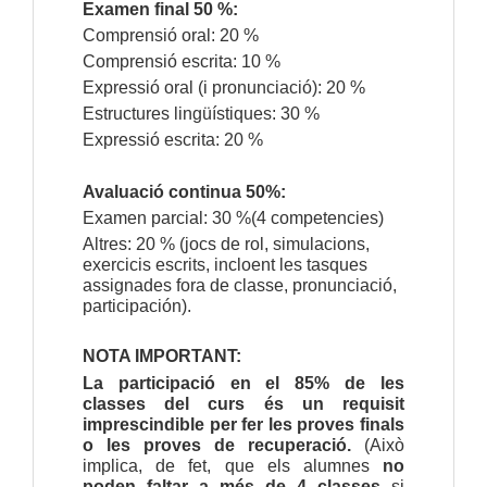
Examen final 50 %:
Comprensió oral: 20 %
Comprensió escrita: 10 %
Expressió oral (i pronunciació): 20 %
Estructures lingüístiques: 30 %
Expressió escrita: 20 %
Avaluació continua 50%:
Examen parcial: 30 %(4 competencies)
Altres: 20 % (jocs de rol, simulacions,
exercicis escrits, incloent les tasques
assignades fora de classe, pronunciació,
participación).
NOTA IMPORTANT:
La participació en el 85% de les
classes del curs és un requisit
imprescindible per fer les proves finals
o les proves de recuperació.
(Això
implica, de fet, que els alumnes
no
poden faltar a més de 4 classes
si