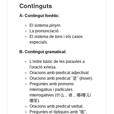
Continguts
A- Contingut fonètic:
El sistema
pinyin
.
La pronunciació.
El sistema de tons
i els casos
especials
.
B- Contingut gramatical:
L'ordre bàsic de les paraules a
l'oració xinesa.
Oracions amb predicat adjectival.
Oracions amb predicat "
是
" (èsser).
Preguntes amb pronoms
interrogatius i partícules
interrogatives (什么，谁，
哪/哪儿/
哪里
).
Oracions amb predicat verbal.
Preguntes el·líptiques amb "
呢
".