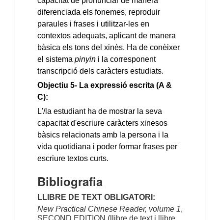
capacitat de pronunciar de manera
diferenciada els fonemes, reproduir
paraules i frases i utilitzar-les en
contextos adequats, aplicant de manera
bàsica els tons del xinès. Ha de conèixer
el sistema
pinyin
i la corresponent
transcripció dels caràcters estudiats.
Objectiu 5- La expressió escrita (A &
C):
L'/la estudiant ha de mostrar la seva
capacitat d'escriure caràcters xinesos
bàsics relacionats amb la persona i la
vida quotidiana i poder formar frases per
escriure textos curts.
Bibliografia
LLIBRE DE TEXT OBLIGATORI:
New Practical Chinese Reader, volume 1
,
SECOND EDITION (llibre de text i llibre