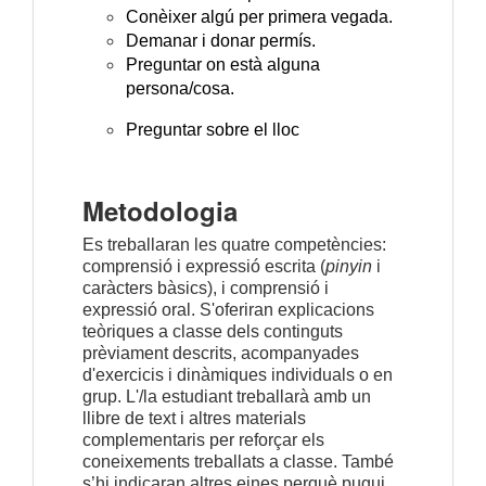
Conèixer algú per primera vegada.
Demanar i donar permís.
Preguntar on està alguna
persona/cosa.
Preguntar sobre el lloc
Metodologia
Es treballaran les quatre competències:
comprensió i expressió escrita (
pinyin
i
caràcters bàsics), i comprensió i
expressió oral. S'oferiran explicacions
teòriques a classe dels continguts
prèviament descrits, acompanyades
d'exercicis i dinàmiques individuals o en
grup. L'/la estudiant treballarà amb un
llibre de text i altres materials
complementaris per reforçar els
coneixements treballats a classe. També
s’hi indicaran altres eines perquè pugui