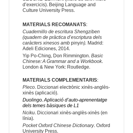
d’exercicis). Beijing Language and
Culture University Press.
MATERIALS RECOMANATS
:
Cuadernillo de escritura Shengziben
(quadern de pràctica d’escriptura dels
caràcters xinesos amb
pinyin
).
Madrid:
Adeli Ediciones, 2014.
Yip Po-Ching, Don Rimmington.
Basic
Chinese: A Grammar and a Workbook
.
London & New York: Routledge.
MATERIALS COMPLEMENTARIS
:
Pleco
. Diccionari electrònic xinès-anglès-
xinès (aplicació).
Duolingo. Aplicació d’auto-aprenentatge
dels temes bàsiques de L1
Nciku
. Diccionari xinès-anglès-xinès (en
línia).
Pocket Oxford Chinese Dictionary
. Oxford
University Press.