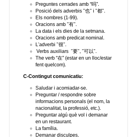
Preguntes cerrades amb “吗”.
Posició dels adverbis "
也
" i "
都
".
Els nombres (1-99).
Oracions amb "
有
".
La data i els dies de la setmana.
Oracions amb predicat nominal.
L'adverbi "
很
".
Verbs auxiliars
"
要
", "
可以
".
The verb “
在” (estar en un lloc
/estar
fent quelcom
).
C-Contingut comunicatiu:
Saludar i acomiadar-se.
Preguntar / respondre sobre
informacions personals (el nom, la
nacionalitat, la professió, etc.).
Preguntar algú què vol
i demanar
en un restaurant
.
La família.
Demanar disculpes.