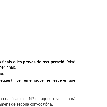
s finals o les proves de recuperació.
(Això
men final).
ura.
egüent nivell en el proper semestre en què
qualificació de NP en aquest nivell i haurà 
exàmens de segona convocatòria.