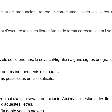
itat de pronunciar i reproduir correctament totes les lletres à
t d'escriure totes les lletres àrabs de forma correcta i clara i sa
s, els seus fonemes, la seva cal·ligrafia i alguns signes ortogràfi
 pronoms independents o separats.
oms possessius units o sufixats.
erminat (
AL
) i la seva pronunciació. Així mateix, estudiar les lle
a d'aquestes lletres.
 (la doble vocal o
tanwin
).