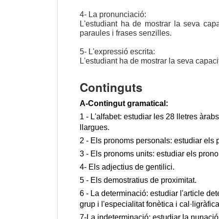
4- La pronunciació:
L'estudiant ha de mostrar la seva capac
paraules i frases senzilles.
5- L'expressió escrita:
L'estudiant ha de mostrar la seva capacita
Continguts
A-Contingut gramatical:
1 - L'alfabet: estudiar les 28 lletres àrab
llargues.
2 - Els pronoms personals: estudiar els
3 - Els pronoms units: estudiar els pron
4- Els adjectius de gentilici.
5 - Els demostratius de proximitat.
6 - La determinació: estudiar l'article det
grup i l'especialitat fonètica i cal·ligràfic
7-La indeterminació: estudiar la nunació