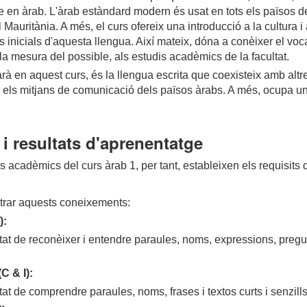
re en àrab.
L'àrab estàndard modern és usat en tots els països de p
al Mauritània.
A més, el curs ofereix una introducció a la cultura 
s inicials d'aquesta llengua. Així mateix, dóna a conèixer el vo
la mesura del possible, als estudis acadèmics de la facultat.
en aquest curs, és la llengua escrita que coexisteix amb altres 
n els mitjans de comunicació dels països àrabs. A més, ocupa un
i resultats d'aprenentatge
acadèmics del curs àrab 1, per tant, estableixen els requisits d
ostrar aquests coneixements:
):
itat de reconèixer i entendre paraules, noms, expressions, preg
C & I):
at de comprendre paraules, noms, frases i textos curts i senzills