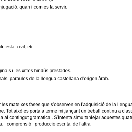
njugació, quan i com es fa servir.
 estat civil, etc.
inals i les xifres hindús prestades.
imals, paraules de la llengua castellana d’origen àrab.
les mateixes fases que s'observen en l'adquisició de la llengua
riure. Tot això es porta a terme mitjançant un treball continu a cl
la al contingut gramatical. S'intenta simultaniejar aquestes quat
 i comprensió i producció escrita, de l'altra.