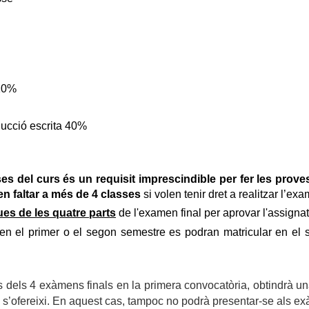
 10%
ucció escrita 40%
ses del curs és un requisit imprescindible per fer les prove
n faltar a més de 4 classes
si volen tenir dret a realitzar l’exa
ues de les quatre parts
de l'examen final per aprovar l'assignat
n el primer o el segon semestre es podran matricular en el s
dels 4 exàmens finals en la primera convocatòria, obtindrà una 
è s’ofereixi. En aquest cas, tampoc no podrà presentar-se als 