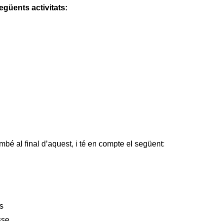
egüents activitats:
ambé al final d’aquest, i té en compte el següent:
s
sse