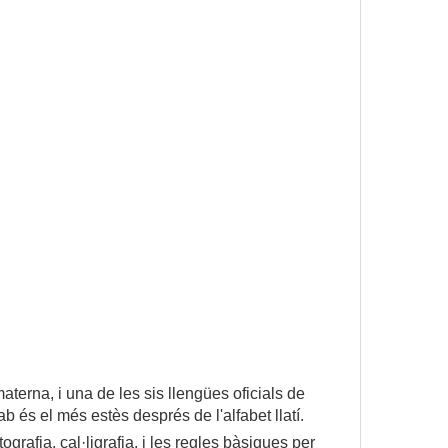
erna, i una de les sis llengües oficials de
ab és el més estès després de l'alfabet llatí.
grafia, cal·ligrafia, i les regles bàsiques per