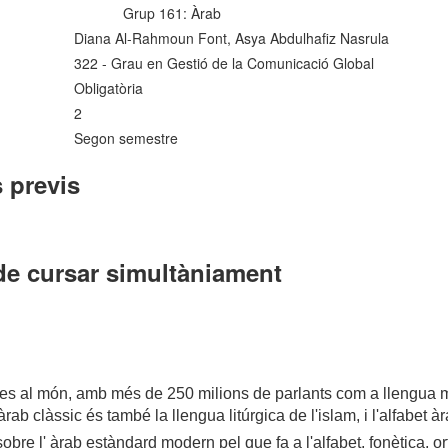
Grup 161: Àrab
Diana Al-Rahmoun Font, Asya Abdulhafiz Nasrula
322 - Grau en Gestió de la Comunicació Global
Obligatòria
2
Segon semestre
 previs
de cursar simultàniament
es al món, amb més de 250 milions de parlants com a llengua mat
ab clàssic és també la llengua litúrgica de l'islam, i l'alfabet àr
re l' àrab estàndard modern pel que fa a l'alfabet, fonètica, orto