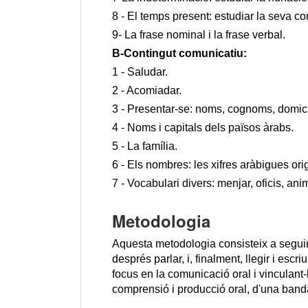
8 - El temps present: estudiar la seva co
9- La frase nominal i la frase verbal.
B-Contingut comunicatiu:
1 - Saludar.
2 - Acomiadar.
3 - Presentar-se: noms, cognoms, domicili,
4 - Noms i capitals dels països àrabs.
5 - La família.
6 - Els nombres: les xifres aràbigues orig
7 - Vocabulari divers: menjar, oficis, an
Metodologia
Aquesta metodologia consisteix a seguir 
després parlar, i, finalment, llegir i esc
focus en la comunicació oral i vinculant-
comprensió i producció oral, d'una banda,