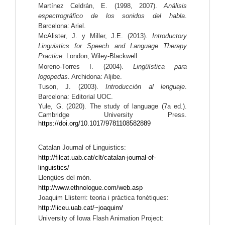
Martínez Celdrán, E. (1998, 2007). 
Análisis 
espectrográfico de los sonidos del habla
. 
Barcelona: Ariel. 
McAlister, J. y Miller, J.E. (2013). 
Introductory 
Linguistics for Speech and Language Therapy 
Practice
. London, Wiley-Blackwell. 
Moreno-Torres I. (2004). 
Lingüística para 
logopedas
. Archidona: Aljibe.
Tuson, J. (2003). 
Introducción al lenguaje
. 
Barcelona: Editorial UOC.
Yule, G. (2020). The study of language (7a ed.). 
Cambridge University Press. 
https://doi.org/10.1017/9781108582889
Catalan Journal of Linguistics: 
http://filcat.uab.cat/clt/catalan-journal-of-
linguistics/
Llengües del món. 
http://www.ethnologue.com/web.asp
Joaquim Llisterri: teoria i pràctica fonètiques: 
http://liceu.uab.cat/~joaquim/
University of Iowa Flash Animation Project: 