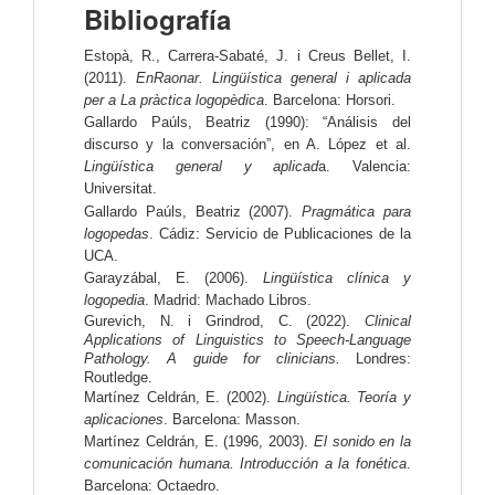
Bibliografía
Estopà, R., Carrera-Sabaté, J. i Creus Bellet, I. 
(2011). 
EnRaonar. Lingüística general i aplicada 
per a La pràctica logopèdica
. Barcelona: Horsori.
Gallardo Paúls, Beatriz (1990): “Análisis del 
discurso y la conversación”, en A. López et al. 
Lingüística general y aplicad
a. Valencia: 
Universitat.
Gallardo Paúls, Beatriz (2007). 
Pragmática para 
logopedas
. Cádiz: Servicio de Publicaciones de la 
UCA.
Garayzábal, E. (2006). 
Lingüística clínica y 
logopedia
. Madrid: Machado Libros.
Gurevich, N. i Grindrod, C. (2022). 
Clinical 
Applications of Linguistics to Speech-Language 
Pathology. A guide for clinicians.
 Londres: 
Routledge.
Martínez Celdrán, E. (2002). 
Lingüística. Teoría y 
aplicaciones
. Barcelona: Masson.
Martínez Celdrán, E. (1996, 2003). 
El sonido en la 
comunicación humana. Introducción a la fonética
. 
Barcelona: Octaedro.