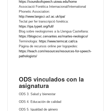
https://soundsofspeech.uiowa.edu/home
Associació Fonètica Internacional/International 
Phonetic Association: 
http://www.langsci.ucl.ac.uk/ipa/
Teclat per fer transcripció fonètica: 
https://ipa.typeit.org/full/
Blog sobre neologismes a la Llengua Castellana: 
https://blogscvc.cervantes.es/martes-neologico/
Terminologia: 
https://www.termcat.cat/ca
Pàgina de recursos online per logopedes: 
https://teach.com/resources/resources-for-speech-
pathologists/
ODS vinculados con la
asignatura
ODS 3. Salud y bienestar
ODS 4. Educación de calidad
ODS 5. Igualdad de género