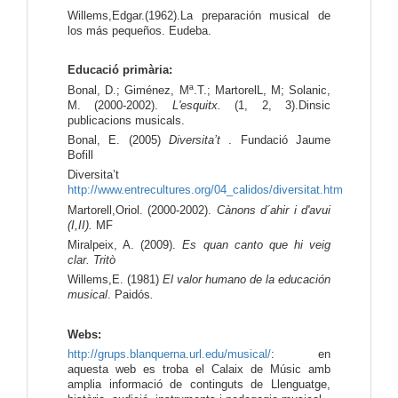
Willems,Edgar.(1962).La preparación musical de 
los más pequeños. Eudeba.
Educació primària:
Bonal, D.; Giménez, Mª.T.; MartorelL, M; Solanic, 
M. (2000-2002). 
L'esquitx.
 (1, 2, 3).Dinsic 
publicacions musicals.
Bonal, E. (2005) 
Diversita’t 
. Fundació Jaume 
Bofill
Diversita’t 
http://www.entrecultures.org/04_calidos/diversitat.htm
Martorell,Oriol. (2000-2002). 
Cànons d´ahir i d'avui 
(I,II).
 MF
Miralpeix, A. (2009). 
Es quan canto que hi veig 
clar. Tritò
Willems,E. (1981) 
El valor humano de la educación 
musical
.
Paidós
.
Webs:
http://grups.blanquerna.url.edu/musical/
: en 
aquesta web es troba el Calaix de Músic amb 
amplia informació de continguts de Llenguatge, 