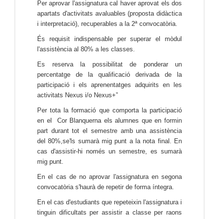
Per aprovar l'assignatura cal haver aprovat els dos
apartats d'activitats avaluables (proposta didàctica
i interpretació), recuperables a la 2ª convocatòria.
És requisit indispensable per superar el mòdul
l'assistència al 80% a les classes.
Es reserva la possibilitat de ponderar un
percentatge de la qualificació derivada de la
participació i els aprenentatges adquirits en les
activitats Nexus i/o Nexus+”
Per tota la formació que comporta la participació
en el Cor Blanquerna els alumnes que en formin
part durant tot el semestre amb una assistència
del 80%,se'ls sumarà mig punt a la nota final. En
cas d'assistir-hi només un semestre, es sumarà
mig punt.
En el cas de no aprovar l'assignatura en segona
convocatòria s'haurà de repetir de forma íntegra.
En el cas d'estudiants que repeteixin l'assignatura i
tinguin dificultats per assistir a classe per raons