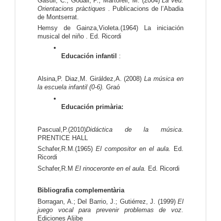
Gasull, C.; Godall, P.; Martorell, M. (2004) 
La veu. 
Orientacions pràctiques 
. Publicacions de l’Abadia 
de Montserrat.
Hemsy de Gainza,Violeta.(1964) La iniciación 
musical del niño . Ed. Ricordi
Educación infantil
 :
Alsina,P. Diaz,M. Giráldez,A. (2008)
 La música en 
la escuela infantil (0-6).
 Graó
Educación primària:
Pascual,P.(2010)
Didáctica de la música
. 
PRENTICE HALL
Schafer,R.M.(1965) 
El compositor en el aula. 
Ed. 
Ricordi
Schafer,R.M 
El rinoceronte en el aula. 
Ed. Ricordi
Bibliografia complementària
Borragan, A.; Del Barrio, J.; Gutiérrez, J. (1999) 
El 
juego vocal para prevenir problemas de voz. 
Ediciones Aljibe