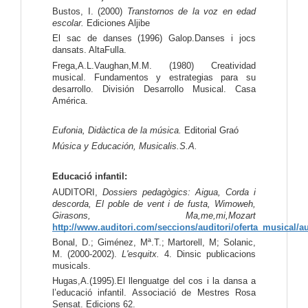
Bustos, I. (2000) 
Transtornos de la voz en edad 
escolar.
 Ediciones Aljibe
El sac de danses (1996) Galop.Danses i jocs 
dansats. AltaFulla.
Frega,A.L.Vaughan,M.M. (1980) Creatividad 
musical. Fundamentos y estrategias para su 
desarrollo. División Desarrollo Musical. Casa 
América.
Eufonia, Didàctica de la música. 
Editorial Graó
Música y Educación, Musicalis.S.A. 
Educació infantil:
AUDITORI, 
Dossiers pedagògics: Aigua, Corda i 
descorda, El poble de vent i de fusta, Wimoweh, 
Girasons, Ma,me,mi,Mozart
http://www.auditori.com/seccions/auditori/oferta_musical/
Bonal, D.; Giménez, Mª.T.; Martorell, M; Solanic, 
M. (2000-2002). 
L'esquitx.
 4. Dinsic publicacions 
musicals.
Hugas,A.(1995).El llenguatge del cos i la dansa a 
l’educació infantil. Associació de Mestres Rosa 
Sensat. Edicions 62.