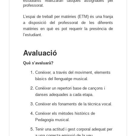
estudiants realitzaran tasques assignades pel
professorat.
L’espai de treball per matèries (ETM) és una franja 
a disposició del professorat de les diferents 
matèries en què es pot requerir la presència de 
l’estudiant.
Avaluació
Què s’avaluarà?
Conèixer, a través del moviment, elements
bàsics del llenguatge musical.
Conèixer un repertori base de cançons i
danses adequades a cada etapa.
Conèixer els fonaments de la tècnica vocal.
Conèixer els mètodes històrics de
Pedagogia musical.
Tenir una actitud i gest corporal adequat per
a una correcta emissió de la veu.