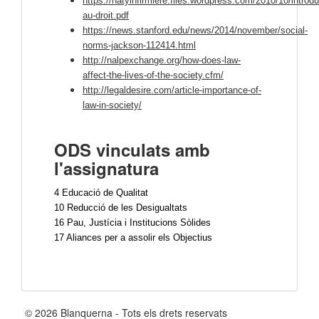
https://natyinfirmiere.files.wordpress.com/2010/10/introdu
au-droit.pdf
https://news.stanford.edu/news/2014/november/social-
norms-jackson-112414.html
http://nalpexchange.org/how-does-law-
affect-the-lives-of-the-society.cfm/
http://legaldesire.com/article-importance-of-
law-in-society/
ODS vinculats amb
l'assignatura
4 Educació de Qualitat
10 Reducció de les Desigualtats
16 Pau, Justícia i Institucions Sòlides
17 Aliances per a assolir els Objectius 
© 2026 Blanquerna - Tots els drets reservats