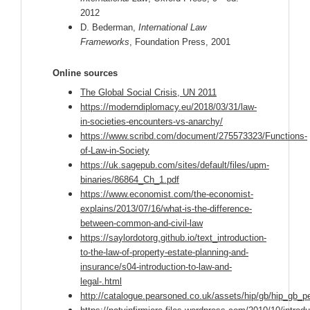
2012
D. Bederman,
International Law
Frameworks
, Foundation Press, 2001
Online sources
The Global Social Crisis, UN 2011
https://moderndiplomacy.eu/2018/03/31/law-
in-societies-encounters-vs-anarchy/
https://www.scribd.com/document/275573323/Functions-
of-Law-in-Society
https://uk.sagepub.com/sites/default/files/upm-
binaries/86864_Ch_1.pdf
https://www.economist.com/the-economist-
explains/2013/07/16/what-is-the-difference-
between-common-and-civil-law
https://saylordotorg.github.io/text_introduction-
to-the-law-of-property-estate-planning-and-
insurance/s04-introduction-to-law-and-
legal-.html
http://catalogue.pearsoned.co.uk/assets/hip/gb/hip_gb_