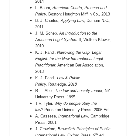
2014
L. Baum,
American Courts, Process and
Policy,
Boston: Houghton Mifflin Co., 2013
B. J. Charles,
Applying Law
, Durham N.C.,
2011
J. M. Scheb,
An Introduction to the
American Legal System
II, Wolters Kluwer,
2010.
K. J. Fandl,
Narrowing the Gap, Legal
English for the New International Legal
Practitioner
, American Bar Association,
2013
K. J. Fandl
, Law & Public
Policy,
Routledge
, 2018
R. L. Abel,
The law and society reader
, NY
University Press, 1995
T.R. Tyler,
Why do people obey the
law?
Princeton University Press, 2006 Ed.
A. Cassese,
International Law
, Cambridge
Press, 2001
J. Crawford,
Brownlie's Principles of Public
th
International Law
, Oxford Press, 9
ed.