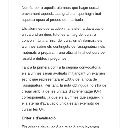
Només per a aquells alumnes que hagin cursat
prèviament aquesta assignatura i que hagin triat
aquesta opció al procés de matrícula.
Els alumnes que acudeixin al sistema davaluació
única tindran dues tutories al llarg del curs, a
convenir. Una a l'inici del curs, on s'informarà els
alumnes sobre els continguts de l'assignatura i els
materials a preparar. I una altra al final del curs per
resoldre dubtes i preguntes.
Tant a la primera com a la segona convocatòria,
els alumnes seran avaluats mitjançant un examen
escrit que representarà el 100% de la nota de
l'assignatura. Per tant, la nota obtinguda no s'ha de
creuar amb la de les unitats d'aprenentatge (UF)
corresponents, ja que els alumnes que segueixin
el sistema d'avaluació única estan exempts de
cursar les UF.
Criteris d'avaluació
Els criteris davaluació en relació amb lexamen