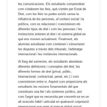
les comunicacions. Els estudiants comprendran
com s'elaboren les lleis, què s'entén per Estat de
Dret, com les lleis no poden existir sense la
influència de les persones, el context social i la
política, com es relacionen i coexisteixen els
diferents tipus de dret i com les persones i les
institucions entenen el dret i el sistema global en
què ens movem actualment. Finalment, els
alumnes estudiaran com s'entenen i s'enumeren
les disputes a través dels tribunals, l'arbitratge
internacional i les instàncies internacionals.
Al llarg del semestre, els estudiants abordaran
diferents definicions i conceptes del dret, les
diferents formes de dret (privat, públic,
internacional, contractual, penal, etc.) i com
coexisteixen entre si. Aquest curs proporciona als
estudiants les nocions fonamentals del que
constitueix una llei i els sistemes jurídics, així
com l'argot que es necessita per convertir-se en un
alt executiu hàbil i articulat en qualsevol corporació
internacional que operi al mercat global actual.