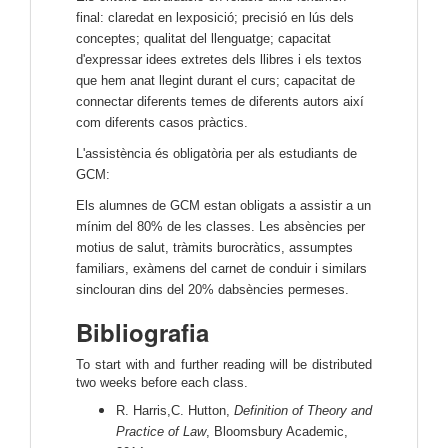
final: claredat en lexposició; precisió en lús dels
conceptes; qualitat del llenguatge; capacitat
d'expressar idees extretes dels llibres i els textos
que hem anat llegint durant el curs; capacitat de
connectar diferents temes de diferents autors així
com diferents casos pràctics.
L'assistència és obligatòria per als estudiants de
GCM:
Els alumnes de GCM estan obligats a assistir a un
mínim del 80% de les classes. Les absències per
motius de salut, tràmits burocràtics, assumptes
familiars, exàmens del carnet de conduir i similars
sinclouran dins del 20% dabsències permeses.
Bibliografia
To start with and further reading will be distributed
two weeks before each class.
R. Harris,C. Hutton,
Definition of Theory and
Practice of Law
, Bloomsbury Academic,