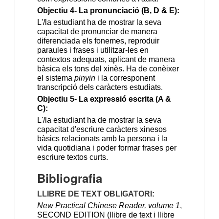
Objectiu 4- La pronunciació (B, D & E):
L'/la estudiant ha de mostrar la seva 
capacitat de pronunciar de manera 
diferenciada els fonemes, reproduir 
paraules i frases i utilitzar-les en 
contextos adequats, aplicant de manera 
bàsica els tons del xinès. Ha de conèixer 
el sistema 
pinyin
 i la corresponent 
transcripció dels caràcters estudiats.
Objectiu 5- La expressió escrita (A & 
C):
L'/la estudiant ha de mostrar la seva 
capacitat d'escriure caràcters xinesos 
bàsics relacionats amb la persona i la 
vida quotidiana i poder formar frases per 
escriure textos curts.
Bibliografia
LLIBRE DE TEXT OBLIGATORI:
New Practical Chinese Reader, volume 1
, 
SECOND EDITION (llibre de text i llibre 