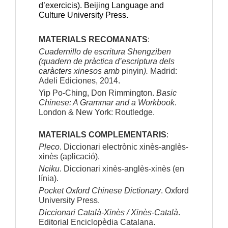
d’exercicis). Beijing Language and 
Culture University Press. 
MATERIALS RECOMANATS
:
Cuadernillo de escritura Shengziben 
(quadern de pràctica d’escriptura dels 
caràcters xinesos amb 
pinyin
).
 Madrid: 
Adeli Ediciones, 2014.
Yip Po-Ching, Don Rimmington. 
Basic 
Chinese: A Grammar and a Workbook
. 
London & New York: Routledge.
MATERIALS COMPLEMENTARIS
: 
Pleco
. Diccionari electrònic xinès-anglès-
xinès (aplicació).
Nciku
. Diccionari xinès-anglès-xinès (en 
línia).
Pocket Oxford Chinese Dictionary
. Oxford 
University Press.
Diccionari Català-Xinès / Xinès-Català
. 
Editorial Enciclopèdia Catalana.