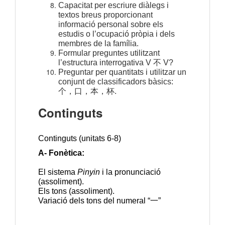
Capacitat per escriure diàlegs i
textos breus proporcionant
informació personal sobre els
estudis o l’ocupació pròpia i dels
membres de la família.
Formular preguntes utilitzant
l’estructura interrogativa V 不 V?
Preguntar per quantitats i utilitzar un
conjunt de classificadors bàsics:
个，口，本，杯.
Continguts
Continguts (unitats 6-8)
A- Fonètica:
El sistema
Pinyin
i la pronunciació
(assoliment).
Els tons (assoliment).
Variació dels tons del numeral “
一
”