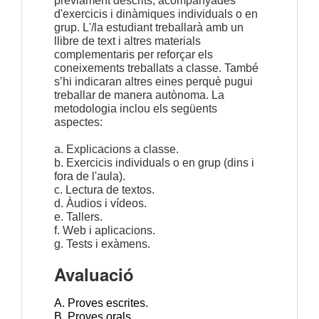
prèviament descrits, acompanyades 
d'exercicis i dinàmiques individuals o en 
grup. L'/la estudiant treballarà amb un 
llibre de text i altres materials 
complementaris per reforçar els 
coneixements treballats a classe. També 
s’hi indicaran altres eines perquè pugui 
treballar de manera autònoma. La 
metodologia inclou els següents 
aspectes:
a. Explicacions a classe.
b. Exercicis individuals o en grup (dins i 
fora de l'aula).
c. Lectura de textos.
d. Àudios i vídeos.
e. Tallers.
f. Web i aplicacions.
g. Tests i exàmens.
Avaluació
A. Proves escrites.
B. Proves orals