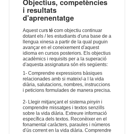
Objectius, competències
i resultats
d'aprenentatge
Aquest cur
s 
té 
c
om objectiu continuar 
dotant els / les estudiants d'una base de a 
llengua xinesa a partir de la qual puguin 
avançar en el coneixement d'aquest 
idioma en cursos posteriors. Els objectius 
acadèmics i requisits per a la superació 
d'aquesta assignatura són els següents:
1- Comprendre expressions bàsiques 
relacionades amb si mateix/-a I la vida 
diària, salutacions, nombres, instruccions 
i peticions formulades de manera precisa.
2- Llegir mitjançant el sistema 
pinyin
 i 
comprendre missatges i textos senzills 
sobre la vida diària. Extreure informació 
específica dels textos. Reconèixer en el 
fonamental caràcters, paraules i números 
d'ús corrent en la vida diària. Comprendre 