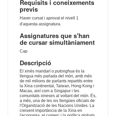
Requisits i coneixements
previs
Haver cursat i aprovat el nivell 1 
d'aquesta assignatura.
Assignatures que s'han
de cursar simultàniament
Cap
Descripció
El xinès mandarí o 
putonghua
 és la 
llengua més parlada del món, amb més 
de mil milions de parlants repartits entre 
la Xina continental, Taiwan, Hong Kong i 
Macau, així com a Singapur i les 
comunitats xineses al voltant del món. És, 
a més, una de les sis llengües oficials de 
l'Organització de les Nacions Unides. La 
creixent importància de la Xina en 
l'economia, el comerç i la política globals 