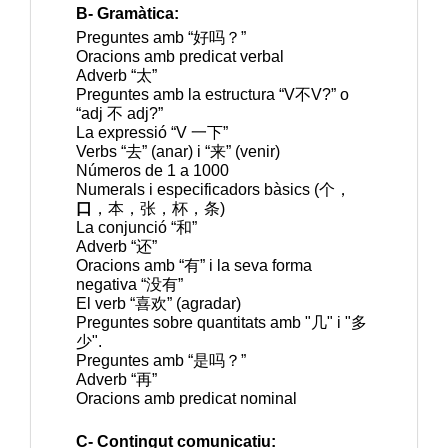
B- Gramàtica:
Preguntes amb “
好吗？
”
Oracions amb predicat verbal
Adverb “
太
”
Preguntes amb la estructura “
V不V
?” o
“adj
不
adj?”
La expressió
“V
一下
”
Verbs “
去
”
(anar) i “
来
” (venir)
Números de 1 a 100
0
Numerals i especificadors bàsics (
个，
口
，本，张，杯
，条
)
La conjunció “
和
”
A
dverb
“
还
”
Oracions amb “
有
” i la seva forma
negativa “
没有
”
El verb “
喜欢
” (agradar)
Preguntes sobre quantitats amb
"
几
" i "
多
少
".
Preguntes amb “
是吗？
”
Adverb “
再
”
Oracions amb predicat nominal
C- Contingut comunicatiu: