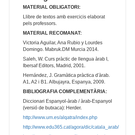
MATERIAL OBLIGATORI:
Llibre de textos amb exercicis elaborat
pels professors.
MATERIAL RECOMANAT:
Victoria Aguilar, Ana Rubio y Lourdes
Domingo. Mabruk.DM Murcia 2014.
Saleh, W. Curs pràctic de llengua àrab I,
Ibersaf Editors, Madrid, 2001.
Hernández, J. Gramàtica pràctica d'àrab.
A1, A2 i B1. Albujayra, Espanya, 2009.
BIBLIOGRAFIA COMPLEMENTÀRIA:
Diccionari Espanyol-àrab / àrab-Espanyol
(versió de butxaca): Herder.
http://www.um.es/alqatra/index.php
http://www.edu365.cat/agora/dic/catala_arab/