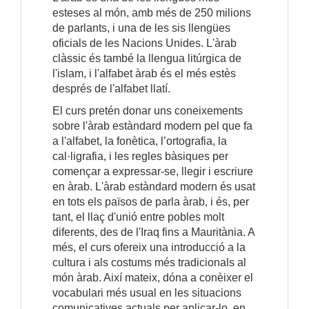
esteses al món, amb més de 250 milions
de parlants, i una de les sis llengües
oficials de les Nacions Unides. L'àrab
clàssic és també la llengua litúrgica de
l'islam, i l'alfabet àrab és el més estès
després de l'alfabet llatí.
El curs pretén donar uns coneixements
sobre l'àrab estàndard modern pel que fa
a l'alfabet, la fonètica, l’ortografia, la
cal·ligrafia, i les regles bàsiques per
començar a expressar-se, llegir i escriure
en àrab. L'àrab estàndard modern és usat
en tots els països de parla àrab, i és, per
tant, el llaç d'unió entre pobles molt
diferents, des de l'Iraq fins a Mauritània. A
més, el curs ofereix una introducció a la
cultura i als costums més tradicionals al
món àrab. Així mateix, dóna a conèixer el
vocabulari més usual en les situacions
comunicatives actuals per aplicar-lo, en