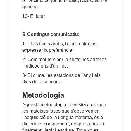
9- Declinació (el nominatiu, l'acusatiu i el
genitiu).
10- El futur.
B-Contingut comunicatiu:
1- Plats típics àrabs, hàbits culinaris,
expressar la preferència.
2- Com moure’s per la ciutat, les adreces
i indicacions d'un lloc.
3- El clima, les estacions de l'any i els
dies de la setmana.
Metodologia
Aquesta metodologia consisteix a seguir
les mateixes fases que s'observen en
l'adquisició de la llengua materna, és a
dir, primer comprendre, després parlar, i,
finalment, llegir i escriure. Tot això es