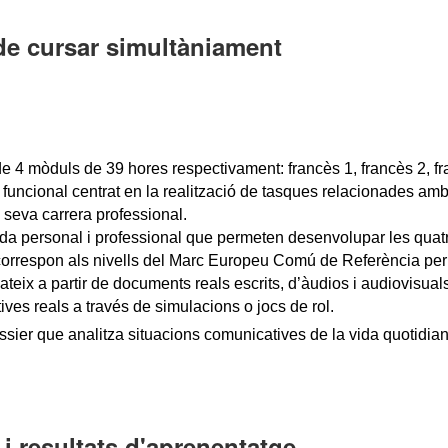
de cursar simultàniament
de 4 mòduls de 39 hores respectivament: francès 1, francès 2, fra
uncional centrat en la realització de tasques relacionades amb
a seva carrera professional.
ida
personal i professional que permeten desenvolupar les quat
 correspon als nivells del Marc Europeu Comú de Referència per
teix a partir de documents reals escrits, d’àudios i audiovisuals.
ives reals a través de simulacions o jocs
de rol.
sier que analitza situacions comunicatives de la vida quotidian
i resultats d'aprenentatge