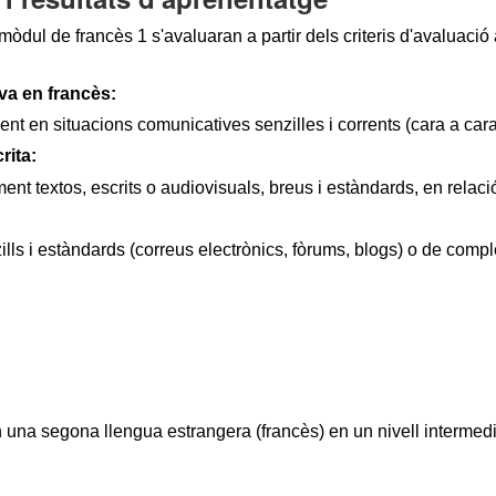
òdul de francès 1 s'avaluaran a partir dels criteris d'avaluació
iva en francès:
ent en situacions comunicatives senzilles i corrents (cara a cara,
rita:
ent textos, escrits o audiovisuals, breus i estàndards, en relaci
zills i estàndards (correus electrònics, fòrums, 
blogs
) o de compl
una segona llengua estrangera (francès) en un nivell intermedi. (