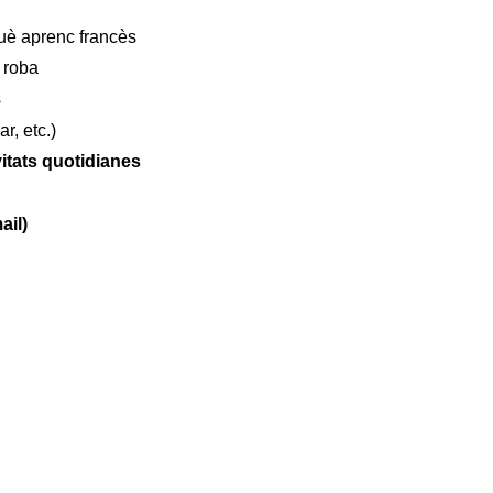
uè aprenc francès
i roba
s
ar, etc.)
vitats quotidianes
ail)