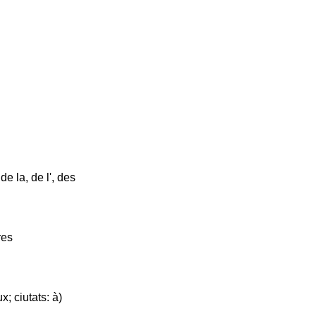
 de la, de l', des
res
x; ciutats: à)