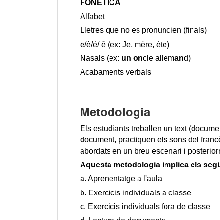
FONÈTICA
Alfabet
Lletres que no es pronuncien (finals)
e/è/é
/ 
ê (ex: Je, mère, été)
Nasals (ex: 
un
on
cle allem
an
d)
Acabaments verbals
Metodologia
Els estudiants treballen un text (documen
document, practiquen els sons del francè
abordats en un breu escenari i posterio
Aquesta metodologia implica els següe
a. Aprenentatge a l'aula
b. Exercicis individuals a classe
c. Exercicis individuals fora de classe