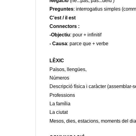
Negació
 (ne...pas, pas...de/d’)
Preguntes
: interrogatius simples (comm
C'est / il est
Connectors : 
-Objectiu
: pour + infinitif
- Causa
: parce que + verbe
LÈXIC
Països, llengües,
Números
Descripció física i caràcter (assemblar-se
Professions
La família
La ciutat
Mesos, dies, estacions, moments del dia,