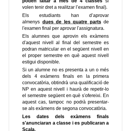
poden faltar a més de 4 classes
si
volen tenir dret a realitzar l’examen final).
Els estudiants han d’aprovar
almenys
dues de les quatre parts
de
l'examen final per aprovar l'assignatura.
Els alumnes que aprovin els exàmens
d'aquest nivell al final del semestre es
podran matricular en el següent nivell en
el proper semestre en què aquest nivell
estigui disponible.
Si un alumne no es presenta a un o més
dels 4 exàmens finals en la primera
convocatòria, obtindrà una qualificació de
NP en aquest nivell i haurà de repetir-lo
el semestre següent en què s'ofereixi. En
aquest cas, tampoc no podrà presentar-
se als exàmens de segona convocatòria.
Les dates dels exàmens finals
s'anunciaran a classe i es publicaran a
Scala.