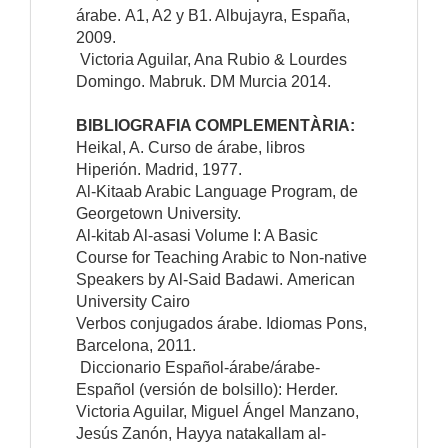
árabe. A1, A2 y B1. Albujayra, España,
2009.
Victoria Aguilar, Ana Rubio & Lourdes
Domingo. Mabruk. DM Murcia 2014.
BIBLIOGRAFIA COMPLEMENTÀRIA:
Heikal, A. Curso de árabe, libros
Hiperión.
Madrid, 1977.
Al-Kitaab Arabic Language Program, de
Georgetown University.
Al-kitab Al-asasi Volume I: A Basic
Course for Teaching Arabic to Non-native
Speakers by Al-Said Badawi.
American
University Cairo
Verbos conjugados árabe. Idiomas Pons,
Barcelona, 2011.
Diccionario Español-árabe/árabe-
Español (versión de bolsillo): Herder.
Victoria Aguilar, Miguel Ángel Manzano,
Jesús Zanón, Hayya natakallam al-