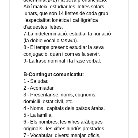
Així mateix, estudiar les lletres solars i
lunars, que són 14 lletres de cada grup i
l'especialitat fonètica i cal·ligràfica
d'aquestes lletres.
7-La indeterminació: estudiar la nunació
(la doble vocal o
tanwin
).
8 - El temps present: estudiar la seva
conjugació, quan i com es fa servir.
9- La frase nominal i la frase verbal.
B-Contingut comunicatiu:
1 - Saludar.
2 - Acomiadar.
3 - Presentar-se: noms, cognoms,
domicili, estat civil, etc.
4 - Noms i capitals dels països àrabs.
5 - La família.
6 - Els nombres: les xifres aràbigues
originals i les xifres hindús prestades.
7 - Vocabulari divers: menjar, oficis,