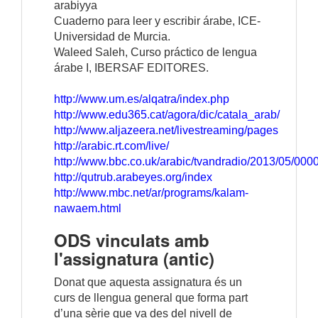
arabiyya
Cuaderno para leer y escribir árabe, ICE-
Universidad de Murcia.
Waleed Saleh, Curso práctico de lengua
árabe I, IBERSAF EDITORES.
http://www.um.es/alqatra/index.php
http://www.edu365.cat/agora/dic/catala_arab/
http://www.aljazeera.net/livestreaming/pages
http://arabic.rt.com/live/
http://www.bbc.co.uk/arabic/tvandradio/2013/05/000
http://qutrub.arabeyes.org/index
http://www.mbc.net/ar/programs/kalam-
nawaem.html
ODS vinculats amb
l'assignatura (antic)
Donat que aquesta assignatura és un
curs de llengua general que forma part
d’una sèrie que va des del nivell de