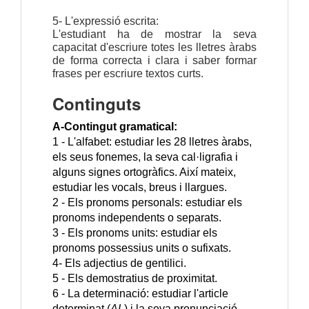
5- L'expressió escrita:
L'estudiant ha de mostrar la seva
capacitat d'escriure totes les lletres àrabs
de forma correcta i clara i saber formar
frases per escriure textos curts.
Continguts
A-Contingut gramatical:
1 - L'alfabet: estudiar les 28 lletres àrabs,
els seus fonemes, la seva cal·ligrafia i
alguns signes ortogràfics. Així mateix,
estudiar les vocals, breus i llargues.
2 - Els pronoms personals: estudiar els
pronoms independents o separats.
3 - Els pronoms units: estudiar els
pronoms possessius units o sufixats.
4- Els adjectius de gentilici.
5 - Els demostratius de proximitat.
6 - La determinació: estudiar l'article
determinat (
AL
) i la seva pronunciació.