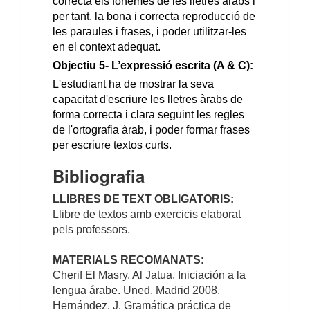
correcta els fonemes de les lletres àrabs i
per tant, la bona i correcta reproducció de
les paraules i frases, i poder utilitzar-les
en el context adequat.
Objectiu 5- L’expressió escrita (A & C):
L'estudiant ha de mostrar la seva
capacitat d'escriure les lletres àrabs de
forma correcta i clara seguint les regles
de l'ortografia àrab, i poder formar frases
per escriure textos curts.
Bibliografia
LLIBRES DE TEXT OBLIGATORIS:
Llibre de textos amb exercicis elaborat
pels professors.
MATERIALS RECOMANATS
:
Cherif El Masry.
Al Jatua, Iniciación a la
lengua árabe. Uned, Madrid 2008.
Hernández, J. Gramática práctica de