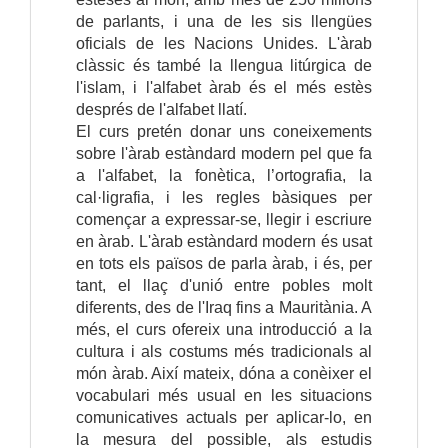
de parlants, i una de les sis llengües
oficials de les Nacions Unides. L'àrab
clàssic és també la llengua litúrgica de
l'islam, i l'alfabet àrab és el més estès
després de l'alfabet llatí.
El curs pretén donar uns coneixements
sobre l'àrab estàndard modern pel que fa
a l'alfabet, la fonètica, l’ortografia, la
cal·ligrafia, i les regles bàsiques per
començar a expressar-se, llegir i escriure
en àrab. L'àrab estàndard modern és usat
en tots els països de parla àrab, i és, per
tant, el llaç d'unió entre pobles molt
diferents, des de l'Iraq fins a Mauritània. A
més, el curs ofereix una introducció a la
cultura i als costums més tradicionals al
món àrab. Així mateix, dóna a conèixer el
vocabulari més usual en les situacions
comunicatives actuals per aplicar-lo, en
la mesura del possible, als estudis