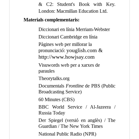
& C2: Student's Book with Key.
London: Macmillan Education Ltd.
Materials complementaris:
Diccionari en línia Merriam-Webster
Diccionari Cambridge en línia
Pàgines web per millorar la
youglish.com
&
pronunciació:
http://www.howjsay.com
Visuwords web per a xarxes de
paraules
Theorytalks.org
Documentals
Frontline
de PBS (Public
Broadcasting Service)
60 Minutes (CBS)
BBC World Service / Al-Jazeera /
Russia Today
Der Spiegel (versió en anglès) / The
Guardian / The New York Times
National Public Radio (NPR)