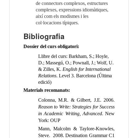
de connectors complexos, estructures 
complexes, expressions idiomàtiques, 
així com els modismes i les 
col·locacions típiques.
Bibliografia
Dossier del curs obligatori:
Llibre del curs:
Barkham, S.; Hoyle,
D.; Massegú, O.; Pownall, J.; Wolf, U.
& Zilles, K.
English for International
Relations
. Level 3.
Barcelona
(Última
edició)
Materials recomanats:
Colonna, M.R. & Gilbert, J.E. 2006.
Reason to Write: Strategies for Success
in Academic Writing, Advanced
. New
York: OUP
Mann, Malcolm & Taylore-Knowles,
Steve. 2008. Destination Grammar C1