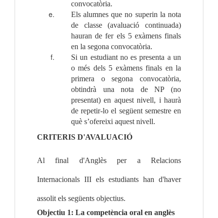
convocatòria.
Els alumnes que no superin la nota 
de classe (avaluació continuada) 
hauran de fer els 5 exàmens finals 
en la segona convocatòria.
Si un estudiant no es presenta a un 
o més dels 5 exàmens finals en la 
primera o segona convocatòria, 
obtindrà una nota de NP (no 
presentat) en aquest nivell, i haurà 
de repetir-lo el següent semestre en 
què s’ofereixi aquest nivell.
CRITERIS D'AVALUACIÓ 
Al final d'Anglès per a Relacions 
Internacionals III els estudiants han d'haver 
assolit els següents objectius.
Objectiu 1: La competència oral en anglès 