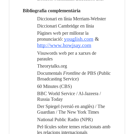
Bibliografia complementària
Diccionari en línia Merriam-Webster
Diccionari Cambridge en línia
Pàgines web per millorar la
youglish.com
&
pronunciació:
http://www.howjsay.com
Visuwords web per a xarxes de
paraules
Theorytalks.org
Documentals
Frontline
de PBS (Public
Broadcasting Service)
60 Minutes (CBS)
BBC World Service / Al-Jazeera /
Russia Today
Der Spiegel (versió en anglès) / The
Guardian / The New York Times
National Public Radio (NPR)
Pel·lícules sobre temes relacionats amb
les relacions internacionals