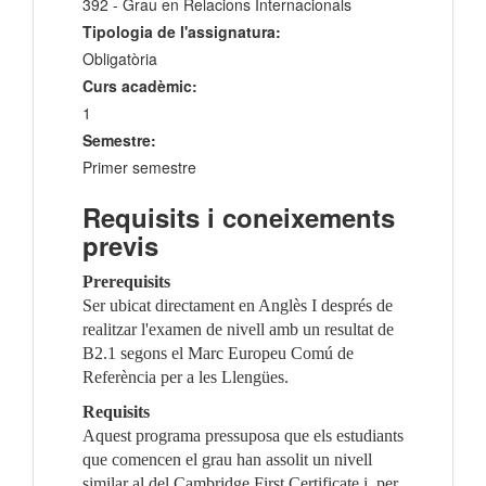
392 - Grau en Relacions Internacionals
Tipologia de l'assignatura:
Obligatòria
Curs acadèmic:
1
Semestre:
Primer semestre
Requisits i coneixements
previs
Prerequisits
Ser ubicat directament en Anglès I després de
realitzar l'examen de nivell amb un resultat de
B2.1 segons el Marc Europeu Comú de
Referència per a les Llengües.
Requisits
Aquest programa pressuposa que els estudiants
que comencen el grau han assolit un nivell
similar al del Cambridge First Certificate i, per