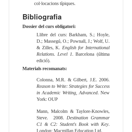
col·locacions típiques.
Bibliografia
Dossier del curs obligatori:
Llibre del curs:
Barkham, S.; Hoyle,
D.; Massegú, O.; Pownall, J.; Wolf, U.
& Zilles, K.
English for International
Relations. Level 1
. Barcelona (última
edició).
Materials recomanats:
Colonna, M.R. & Gilbert, J.E. 2006.
Reason to Write: Strategies for Success
in Academic Writing, Advanced
. New
York: OUP
Mann, Malcolm & Taylore-Knowles,
Steve. 2008.
Destination Grammar
C1 & C2: Student's Book with Key
.
London: Macmillan Education Ltd.