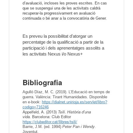
d’avaluació, incloses les proves escrites. En cas
que se suspengui una de les activitats caldrà
recuperar-la progressivament en avaluació
continuada o bé anar a la convocatòria de Gener.
Es preveu la possibilitat d’atorgar un
percentatge de la qualificació a partir de la
participació i dels aprenentatges assolits a
les activitats Nexus i/o Nexus+
Bibliografia
Agulló Díaz, M. C. (2019). L’Educació en temps de
guerra. València: Tirant Humanidades. Disponible
en e-book:
https://dialnet.unirioja.es/servlet/libro?
codigo=716246
Appelfeld, A. (2013)
Tsili
.
Història d'una
vida.
Barcelona: Club Editor
https://clubeditor.cat/llibres/tsili/
Barrie, J.M. (ed. 1994)
Peter Pan i Wendy
.
Joventut.