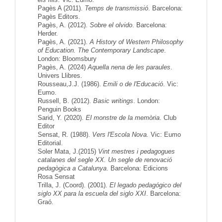
Pagès A (2011).
Temps de transmissió
. Barcelona:
Pagès Editors.
Pagès, A. (2012).
Sobre el olvido
. Barcelona:
Herder.
Pagès, A. (2021).
A History of Western Philosophy
of Education. The Contemporary Landscape
.
London: Bloomsbury
Pagès, A. (2024)
Aquella nena de les paraules
.
Univers Llibres.
Rousseau,J.J. (1986).
Emili o de l'Educació
. Vic:
Eumo.
Russell, B. (2012).
Basic writings
. London:
Penguin Books
Sarid, Y. (2020).
El monstre de la memòria
. Club
Editor
Sensat, R. (1988).
Vers l'Escola Nova.
Vic: Eumo
Editorial.
Soler Mata, J.(2015)
Vint mestres i pedagogues
catalanes del segle XX. Un segle de renovació
pedagògica a Catalunya
. Barcelona: Edicions
Rosa Sensat
Trilla, J. (Coord). (2001).
El legado pedagógico del
siglo XX para la escuela del siglo XXI
. Barcelona:
Graó.