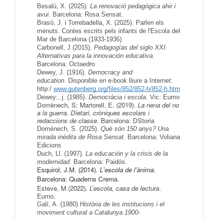
Besalú, X. (2025).
La renovació pedagògica ahir i
avui
. Barcelona: Rosa Sensat.
Brasó, J. i Torrebadella, X. (2025). Parlen els
menuts. Contes escrits pels infants de l'Escola del
Mar de Barcelona (1933-1936)
Carbonell, J (2015).
Pedagogías del siglo XXI.
Alternativas para la innovación educativa
.
Barcelona: Octaedro
Dewey, J. (1916).
Democracy and
education.
Disponible en e-book lliure a Internet:
http:/
www.gutenberg.org/files/852/852-h/852-h.htm
Dewey:, j. (1985).
Democràcia i escola
. Vic: Eumo
Domènech, S; Martorell, E. (2019).
La nena del no
a la guerra. Dietari, cròniques escolars i
redaccions de classe
. Barcelona: DStoria
Domènech, S. (2025).
Què són 150 anys? Una
mirada inèdita de Rosa Sensat
. Barcelona: Voliana
Edicions
Duch, Ll. (1997).
La educación y la crisis de la
modernidad
. Barcelona: Paidós.
Esquirol, J.M. (2014).
L'escola de l'ànima
.
Barcelona: Quaderns Crema.
Esteve, M (2022).
L’escola, casa de lectura
.
Eumo.
Galí, A. (1980)
Història de les institucions i el
moviment cultural a Catalunya 1900-