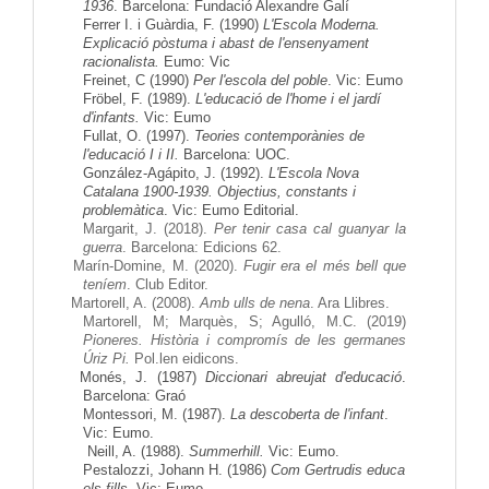
1936
. Barcelona: Fundació Alexandre Galí
Ferrer I. i Guàrdia, F. (1990)
L'Escola Moderna.
Explicació pòstuma i abast de l'ensenyament
racionalista.
Eumo: Vic
Freinet, C (1990)
Per l'escola del poble
. Vic: Eumo
Fröbel, F. (1989).
L'educació de l'home i el jardí
d'infants.
Vic: Eumo
Fullat, O. (1997).
Teories contemporànies de
l'educació I i II.
Barcelona: UOC.
González-Agápito, J. (1992).
L'Escola Nova
Catalana 1900-1939. Objectius, constants i
problemàtica
. Vic: Eumo Editorial.
Margarit, J. (2018).
Per tenir casa cal guanyar la
guerra
. Barcelona: Edicions 62.
Marín-Domine, M. (2020).
Fugir era el més bell que
teníem
. Club Editor.
Martorell, A. (2008).
Amb ulls de nena
. Ara Llibres.
Martorell, M; Marquès, S; Agulló, M.C. (2019)
Pioneres. Història i compromís de les germanes
Úriz Pi.
Pol.len eidicons.
Monés, J. (1987)
Diccionari abreujat d'educació
.
Barcelona: Graó
Montessori, M. (1987).
La descoberta de l'infant
.
Vic: Eumo.
Neill, A. (1988).
Summerhill.
Vic: Eumo.
Pestalozzi, Johann H. (1986)
Com Gertrudis educa
els fills
. Vic: Eumo.