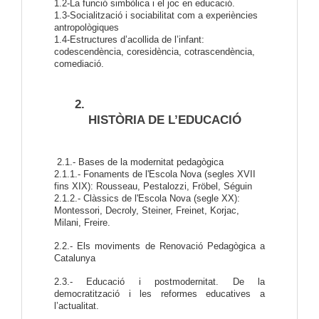
1.2-La funció simbòlica i el joc en educació.
1.3-Socialització i sociabilitat com a experiències
antropològiques
1.4-Estructures d’acollida de l’infant:
codescendència, coresidència, cotrascendència,
comediació.
HISTÒRIA DE L’EDUCACIÓ
2.1.- Bases de la modernitat pedagògica
2.1.1.- Fonaments de l'Escola Nova (segles XVII
fins XIX): Rousseau, Pestalozzi, Fröbel, Séguin
2.1.2.- Clàssics de l'Escola Nova (segle XX):
Montessori, Decroly, Steiner, Freinet, Korjac,
Milani, Freire.
2.2.- Els moviments de Renovació Pedagògica a
Catalunya
2.3.- Educació i postmodernitat. De la
democratització i les reformes educatives a
l’actualitat.