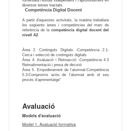
fomentarà l’estudi independent i l’aprofundiment en 
diversos temes tractats.
Competència Digital Docent
A partir d'aquestes activitats, la matèria treballarà
les següents àrees i competències del marc de
referència de la
competència digital docent del
nivell A2
:
Àrea 2. Continguts Digitals -Competència 2.1-
Cerca i selecció de continguts digitals
Àrea 4. Avaluació i Retroacció -Competència 4.3
Retroalimentació i presa de decisió
Àrea 5. Empoderament de l’alumnat-Competència
5.3-Compromís actiu de l’alumnat amb el seu
procés d’aprenentatge"
Avaluació
Models d'avaluació
Model 1. Avaluació formativa