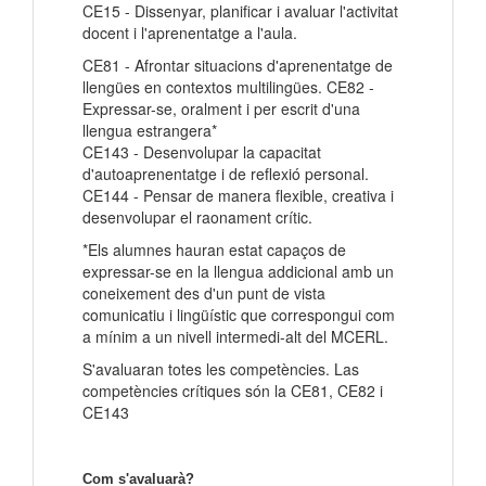
CE15 - Dissenyar, planificar i avaluar l'activitat
docent i l'aprenentatge a l'aula.
CE81 - Afrontar situacions d'aprenentatge de
llengües en contextos multilingües. CE82 -
Expressar-se, oralment i per escrit d'una
llengua estrangera*
CE143 - Desenvolupar la capacitat
d'autoaprenentatge i de reflexió personal.
CE144 - Pensar de manera flexible, creativa i
desenvolupar el raonament crític.
*Els alumnes hauran estat capaços de
expressar-se en la llengua addicional amb un
coneixement des d'un punt de vista
comunicatiu i lingüístic que correspongui com
a mínim a un nivell intermedi-alt del MCERL.
S'avaluaran totes les competències. Las
competències crítiques són la CE81, CE82 i
CE143
Com s'avaluarà?