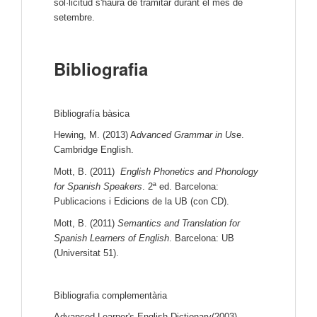
sol·licitud s'haurà de tramitar durant el mes de
setembre.
Bibliografia
Bibliografía bàsica
Hewing, M. (2013) A
dvanced Grammar in Us
e.
Cambridge English.
Mott, B. (2011)
English Phonetics and Phonology
for Spanish Speakers
. 2ª ed. Barcelona:
Publicacions i Edicions de la UB (con CD).
Mott, B. (2011)
Semantics and Translation for
Spanish Learners of English
. Barcelona: UB
(Universitat 51).
Bibliografia complementària
Advanced Learner's English Dictionary(2003)