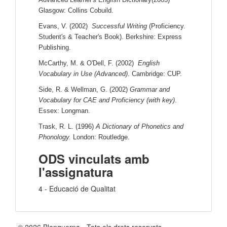
Glasgow: Collins Cobuild.
Evans, V. (2002)
Successful Writing
(Proficiency.
Student's & Teacher's Book). Berkshire: Express
Publishing.
McCarthy, M. & O'Dell, F. (2002)
English
Vocabulary in Use (Advanced)
. Cambridge: CUP.
Side, R. & Wellman, G. (2002)
Grammar and
Vocabulary for CAE and Proficiency (with key)
.
Essex: Longman.
Trask, R. L. (1996)
A Dictionary of Phonetics and
Phonology.
London: Routledge.
ODS vinculats amb
l'assignatura
4 - Educació de Qualitat